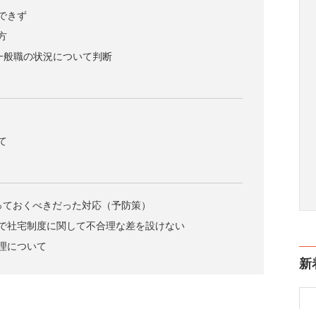
できず
方
一般職の状況について判断
て
取っておくべきだった対応（予防策）
で社宅制度に関して不合理な差を設けない
理について
新