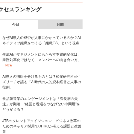
クセスランキング
今日
月間
なぜAI導入の成否が人事にかかっているのか？AI
ネイティブ組織をつくる「組織OS」という視点
生成AIがマネジメントにもたらす本質的変化は、
業務効率化ではなく「メンバーへの向き合い方」
NEW
AI導入の明暗を分けるものとは？松尾研究所×ビ
ズリーチが語る「AI時代の人的資本経営と人事の
役割」
食品製造業のエンゲージメントは「課長層の失
速」が顕著 “経営と現場をつなげない中間層”を
どう変える？
JTBのタレントアクイジション ビジネス改革の
ためのキャリア採用でCHROが考える課題と改善
策