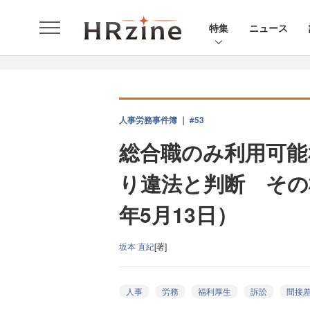
特集
ニュース
人事労務事件簿 ｜ #53
総合職のみ利用可能
り違法と判断 その
年5月13日）
坂本 直紀
[著]
人事
労務
福利厚生
訴訟
間接