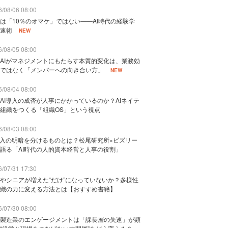
/08/06 08:00
は「10％のオマケ」ではない——AI時代の経験学
速術
NEW
/08/05 08:00
AIがマネジメントにもたらす本質的変化は、業務効
ではなく「メンバーへの向き合い方」
NEW
/08/04 08:00
AI導入の成否が人事にかかっているのか？AIネイテ
組織をつくる「組織OS」という視点
/08/03 08:00
導入の明暗を分けるものとは？松尾研究所×ビズリー
語る「AI時代の人的資本経営と人事の役割」
/07/31 17:30
やシニアが増えた“だけ”になっていないか？多様性
織の力に変える方法とは【おすすめ書籍】
/07/30 08:00
製造業のエンゲージメントは「課長層の失速」が顕