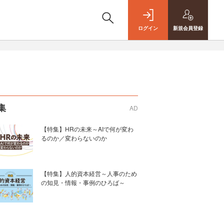
ログイン
新規
会員登録
集
AD
【特集】HRの未来～AIで何が変わ
るのか／変わらないのか
【特集】人的資本経営～人事のため
の知見・情報・事例のひろば～