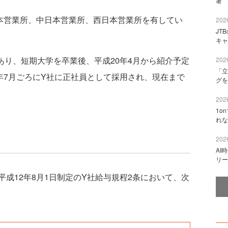
著 
本営業所、中日本営業所、西日本営業所を有してい
2026
JT
キャ
あり、短期大学を卒業後、平成20年4月から紹介予定
2026
「立
年7月ごろにY社に正社員として採用され、現在まで
グを
2026
1o
れな
2026
AI
リー
成12年8月1日制定のY社給与規程2条において、次