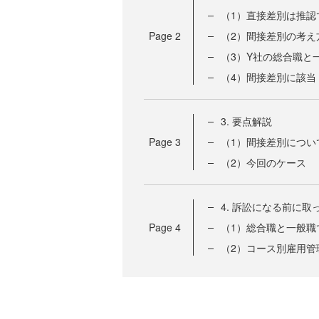
（1）直接差別は推認
Page
2
（2）間接差別の考え
（3）Y社の総合職と
（4）間接差別に該当
3. 要点解説
Page
3
（1）間接差別につい
（2）今回のケース
4. 訴訟になる前に
Page
4
（1）総合職と一般職
（2）コース別雇用管