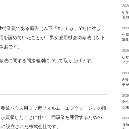
2026
研修
習加
従業員である原告（以下「X」）が、Y社に対し
2026
生成
用を認めていたことが、男女雇用機会均等法（以下
率化
事案です。
2026
なぜ
等法に関する間接差別について取り上げます。
ィブ
2026
AI
チが
2026
女性
を組
農業ハウス用フッ素フィルム「エフクリーン」の販
）が買収したことに伴い、同事業を運営するための
2026
食品
3日に設立された株式会社です。