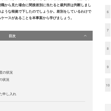
般職から見た場合に間接差別に当たると裁判所は判断しまし
のような根拠で下したのでしょうか。差別をしているわけで
6
るケースがあることを本事案から学びましょう。
7
目次
8
9
度の状況
の状況
10
た申し入れ