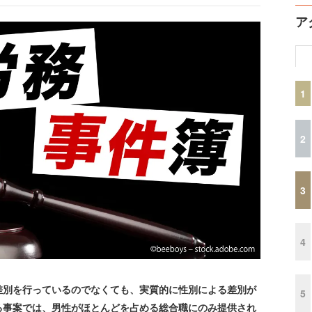
ア
1
2
3
4
別を行っているのでなくても、実質的に性別による差別が
5
る事案では、男性がほとんどを占める総合職にのみ提供され