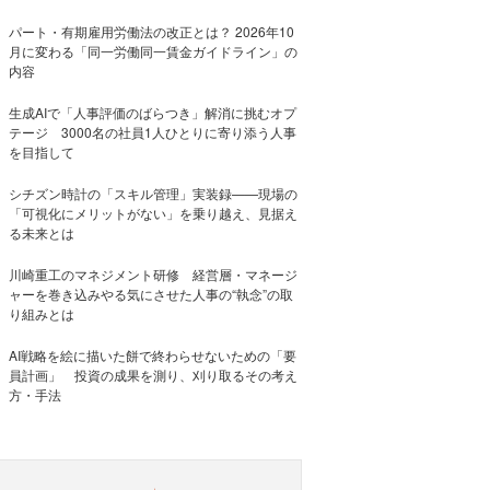
パート・有期雇用労働法の改正とは？ 2026年10
月に変わる「同一労働同一賃金ガイドライン」の
内容
生成AIで「人事評価のばらつき」解消に挑むオプ
テージ 3000名の社員1人ひとりに寄り添う人事
を目指して
シチズン時計の「スキル管理」実装録——現場の
「可視化にメリットがない」を乗り越え、見据え
る未来とは
川崎重工のマネジメント研修 経営層・マネージ
ャーを巻き込みやる気にさせた人事の“執念”の取
り組みとは
AI戦略を絵に描いた餅で終わらせないための「要
員計画」 投資の成果を測り、刈り取るその考え
方・手法