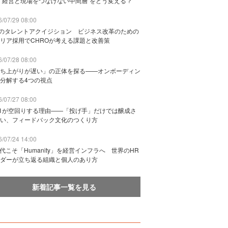
“経営と現場をつなげない中間層”をどう変える？
/07/29 08:00
Bのタレントアクイジション ビジネス改革のための
リア採用でCHROが考える課題と改善策
/07/28 08:00
ち上がりが遅い」の正体を探る——オンボーディン
分解する4つの視点
/07/27 08:00
n1が空回りする理由——「投げ手」だけでは醸成さ
い、フィードバック文化のつくり方
/07/24 14:00
時代こそ「Humanity」を経営インフラへ 世界のHR
ダーが立ち返る組織と個人のあり方
新着記事一覧を見る