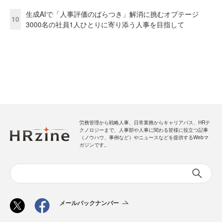
生成AIで「人事評価のばらつき」解消に挑むオプテージ
10
3000名の社員1人ひとりに寄り添う人事を目指して
労務管理から戦略人事、日常業務からキャリアパス、HRテ
クノロジーまで、人事部や人事に関わる皆様に役立つ記事
（ノウハウ、事例など）やニュースなどを提供するWebマ
ガジンです。
メールバックナンバー