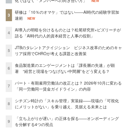
化ではなく「メンバーへの向き合い方」
NEW
研修は「10％のオマケ」ではない——AI時代の経験学習加
3
速術
NEW
AI導入の明暗を分けるものとは？松尾研究所×ビズリーチが
4
語る「AI時代の人的資本経営と人事の役割」
JTBのタレントアクイジション ビジネス改革のためのキャ
5
リア採用でCHROが考える課題と改善策
食品製造業のエンゲージメントは「課長層の失速」が顕
6
著 “経営と現場をつなげない中間層”をどう変える？
パート・有期雇用労働法の改正とは？ 2026年10月に変わる
7
「同一労働同一賃金ガイドライン」の内容
シチズン時計の「スキル管理」実装録——現場の「可視化
8
にメリットがない」を乗り越え、見据える未来とは
「立ち上がりが遅い」の正体を探る——オンボーディング
9
を分解する4つの視点