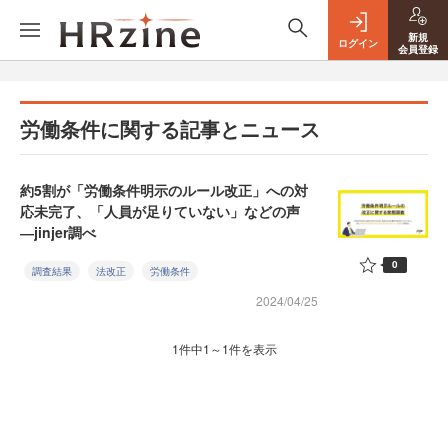
新規
ログイン
会員登録
労働条件に関する記事とニュース
約5割が「労働条件明示のルール改正」への対
応未完了、「人員が足りていない」などの声
―jinjer調べ
0
調査結果
法改正
労働条件
2024/04/25
1件中1～1件を表示