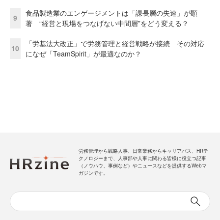
食品製造業のエンゲージメントは「課長層の失速」が顕
9
著 “経営と現場をつなげない中間層”をどう変える？
「労基法大改正」で労務管理と経営戦略が接続 その対応
10
になぜ「TeamSpirit」が最適なのか？
労務管理から戦略人事、日常業務からキャリアパス、HRテ
クノロジーまで、人事部や人事に関わる皆様に役立つ記事
（ノウハウ、事例など）やニュースなどを提供するWebマ
ガジンです。