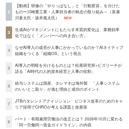
【動画】研修の「やりっぱなし」と「行動変容」を分けた
2
もの〜川崎重工業・人事担当者の執念の取り組み～（喜瀬
川蒼太氏・坂井風太氏）
NEW
生成AIがマネジメントにもたらす本質的変化は、業務効率
3
化ではなく「メンバーへの向き合い方」
なぜAI導入の成否が人事にかかっているのか？AIネイティブ
4
組織をつくる「組織OS」という視点
AI導入の明暗を分けるものとは？松尾研究所×ビズリーチが
5
語る「AI時代の人的資本経営と人事の役割」
給与システムは国産、タレマネは海外製 「人事システム
6
のいいとこ取り」が進む理由と成功のポイント
JTBのタレントアクイジション ビジネス改革のためのキャ
7
リア採用でCHROが考える課題と改善策
パート・有期雇用労働法の改正とは？ 2026年10月に変わる
8
「同一労働同一賃金ガイドライン」の内容