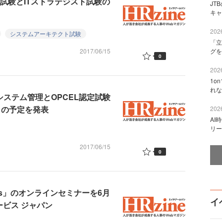
試験とITストラテジスト試験の
JT
キャ
2026
システムアーキテクト試験
「立
2017/06/15
グを
0
2026
1o
れな
システム管理とOPCEL認定試験
7月の予定を発表
2026
AI
リー
2017/06/15
0
rass」のオンラインセミナーを6月
イ
ービス ジャパン