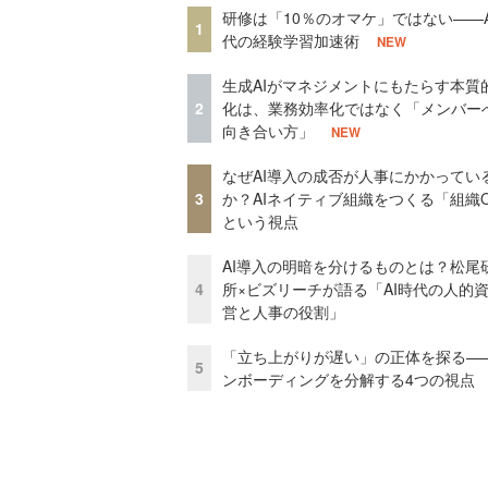
研修は「10％のオマケ」ではない——A
1
代の経験学習加速術
NEW
生成AIがマネジメントにもたらす本質
2
化は、業務効率化ではなく「メンバー
向き合い方」
NEW
なぜAI導入の成否が人事にかかってい
3
か？AIネイティブ組織をつくる「組織
という視点
AI導入の明暗を分けるものとは？松尾
4
所×ビズリーチが語る「AI時代の人的
営と人事の役割」
「立ち上がりが遅い」の正体を探る—
5
ンボーディングを分解する4つの視点