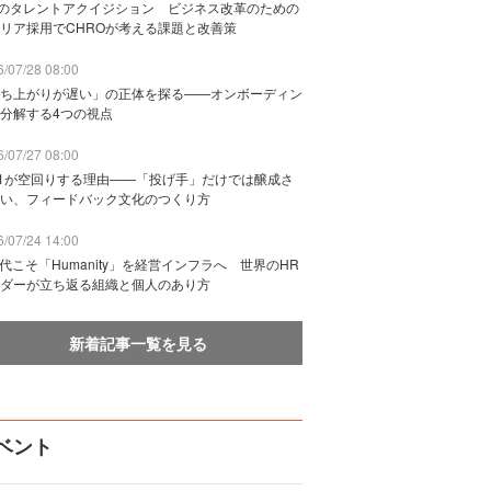
Bのタレントアクイジション ビジネス改革のための
リア採用でCHROが考える課題と改善策
/07/28 08:00
ち上がりが遅い」の正体を探る——オンボーディン
分解する4つの視点
/07/27 08:00
n1が空回りする理由——「投げ手」だけでは醸成さ
い、フィードバック文化のつくり方
/07/24 14:00
時代こそ「Humanity」を経営インフラへ 世界のHR
ダーが立ち返る組織と個人のあり方
新着記事一覧を見る
ベント