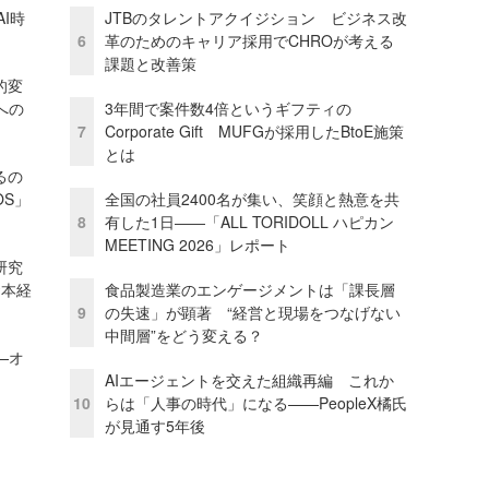
I時
JTBのタレントアクイジション ビジネス改
6
革のためのキャリア採用でCHROが考える
課題と改善策
的変
への
3年間で案件数4倍というギフティの
7
Corporate Gift MUFGが採用したBtoE施策
とは
るの
OS」
全国の社員2400名が集い、笑顔と熱意を共
8
有した1日――「ALL TORIDOLL ハピカン
MEETING 2026」レポート
研究
資本経
食品製造業のエンゲージメントは「課長層
9
の失速」が顕著 “経営と現場をつなげない
中間層”をどう変える？
—オ
AIエージェントを交えた組織再編 これか
10
らは「人事の時代」になる——PeopleX橘氏
が見通す5年後