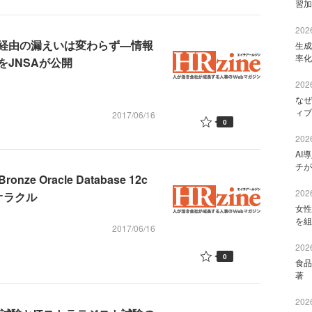
習加
2026
経由の漏えいは変わらず―情報
生成
率化
JNSAが公開
2026
なぜ
ィブ
2017/06/16
0
2026
AI
チが
e Oracle Database 12c
2026
オラクル
女性
を組
2017/06/16
2026
0
食品
著 
2026