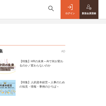
ログイン
新規
会員登録
集
AD
【特集】HRの未来～AIで何が変わ
るのか／変わらないのか
【特集】人的資本経営～人事のため
の知見・情報・事例のひろば～