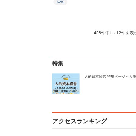
AWS
428件中1～12件を表
特集
人的資本経営 特集ページ～人
アクセスランキング