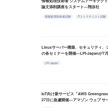
情報処理技術者 システムアーキテクト
論文添削講座をスタート―翔泳社
情報処理技術者試験
ITストラテジスト試験
Linuxサーバー構築、セキュリティ、
の各セミナーを開催―LPI-Japanが
LPI-Japan
IoT向け新サービス「AWS Greeng
27日に急遽開催―アマゾン ウェブ サ