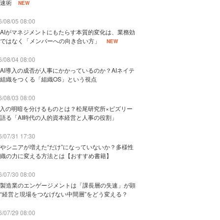
速術
NEW
/08/05 08:00
AIがマネジメントにもたらす本質的変化は、業務効
ではなく「メンバーへの向き合い方」
NEW
/08/04 08:00
AI導入の成否が人事にかかっているのか？AIネイテ
組織をつくる「組織OS」という視点
/08/03 08:00
導入の明暗を分けるものとは？松尾研究所×ビズリー
語る「AI時代の人的資本経営と人事の役割」
/07/31 17:30
やシニアが増えた“だけ”になっていないか？多様性
織の力に変える方法とは【おすすめ書籍】
/07/30 08:00
製造業のエンゲージメントは「課長層の失速」が顕
“経営と現場をつなげない中間層”をどう変える？
/07/29 08:00