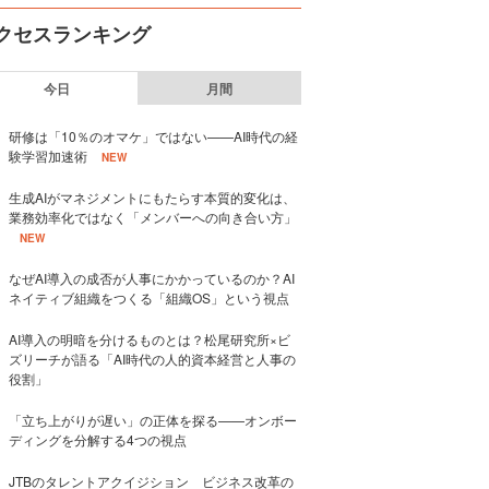
クセスランキング
今日
月間
研修は「10％のオマケ」ではない——AI時代の経
験学習加速術
NEW
生成AIがマネジメントにもたらす本質的変化は、
業務効率化ではなく「メンバーへの向き合い方」
NEW
なぜAI導入の成否が人事にかかっているのか？AI
ネイティブ組織をつくる「組織OS」という視点
AI導入の明暗を分けるものとは？松尾研究所×ビ
ズリーチが語る「AI時代の人的資本経営と人事の
役割」
「立ち上がりが遅い」の正体を探る——オンボー
ディングを分解する4つの視点
JTBのタレントアクイジション ビジネス改革の