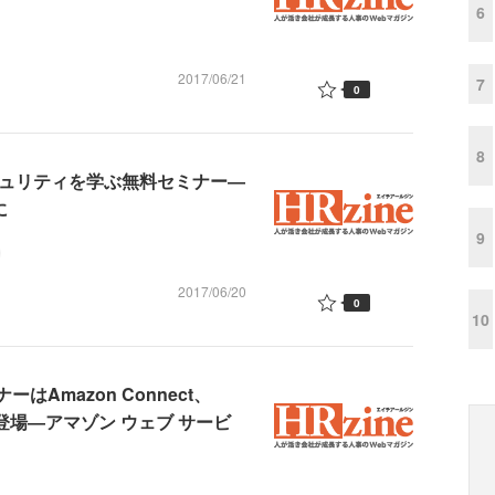
6
2017/06/21
7
0
8
のセキュリティを学ぶ無料セミナー―
に
9
2017/06/20
0
10
ナーはAmazon Connect、
nsが初登場―アマゾン ウェブ サービ