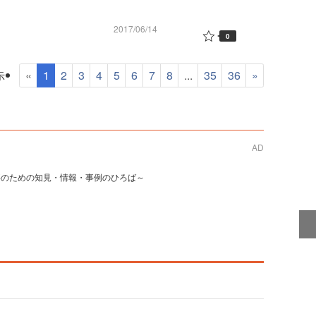
2017/06/14
0
«
1
2
3
4
5
6
7
8
...
35
36
»
示
AD
事のための知見・情報・事例のひろば～