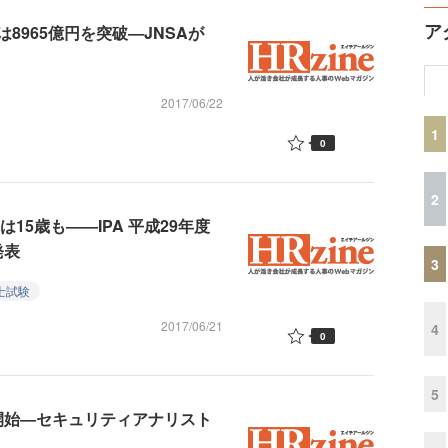
ア
8965億円を突破―JNSAが
2017/06/22
1
0
2
15歳も――IPA 平成29年度
発表
3
士試験
2017/06/21
4
0
5
信が開始―セキュリティアナリスト