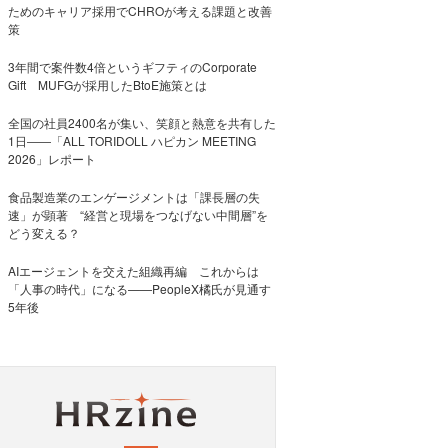
ためのキャリア採用でCHROが考える課題と改善
策
3年間で案件数4倍というギフティのCorporate
Gift MUFGが採用したBtoE施策とは
全国の社員2400名が集い、笑顔と熱意を共有した
1日――「ALL TORIDOLL ハピカン MEETING
2026」レポート
食品製造業のエンゲージメントは「課長層の失
速」が顕著 “経営と現場をつなげない中間層”を
どう変える？
AIエージェントを交えた組織再編 これからは
「人事の時代」になる——PeopleX橘氏が見通す
5年後