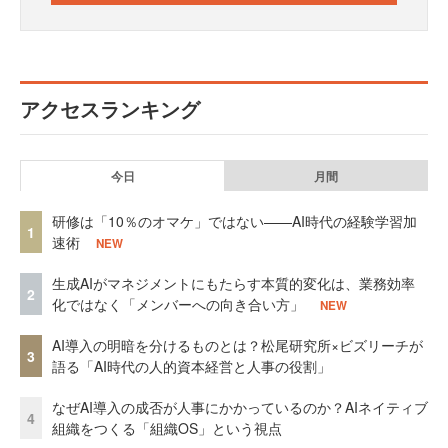
アクセスランキング
今日
月間
研修は「10％のオマケ」ではない——AI時代の経験学習加
1
速術
NEW
生成AIがマネジメントにもたらす本質的変化は、業務効率
2
化ではなく「メンバーへの向き合い方」
NEW
AI導入の明暗を分けるものとは？松尾研究所×ビズリーチが
3
語る「AI時代の人的資本経営と人事の役割」
なぜAI導入の成否が人事にかかっているのか？AIネイティブ
4
組織をつくる「組織OS」という視点