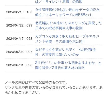
は／「サイレント退職」の原因
女性管理職が増えない理由をデータで読み
2024/05/13
100
解く／マネーフォワードのHRBPとは
徹底解説！“本来の”リスキリングを実現した
2024/04/22
099
日本での成功事例や人事の役割
カプコンが泥臭く取り組むピープルマネジ
2024/04/15
098
メント研修 その裏側を大公開！
なぜテック企業がいち早く「心理的安全
2024/04/08
097
性」の重要性に気づいたのか
Z世代が「この仕事やる意味ありますか」と
2024/04/01
096
聞く背景／Z世代の要人材の特徴
メールの内容はすべて配信時のものです。
リンク切れや内容の古いものが含まれていることがあります。あ
らかじめご了承下さい。