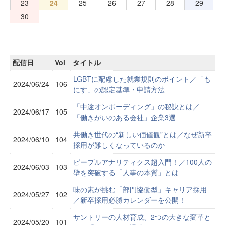
23
24
25
26
27
28
29
30
配信日
Vol
タイトル
LGBTに配慮した就業規則のポイント／「も
2024/06/24
106
にす」の認定基準・申請方法
「中途オンボーディング」の秘訣とは／
2024/06/17
105
「働きがいのある会社」企業3選
共働き世代の“新しい価値観”とは／なぜ新卒
2024/06/10
104
採用が難しくなっているのか
ピープルアナリティクス超入門！／100人の
2024/06/03
103
壁を突破する「人事の本質」とは
味の素が挑む「部門協働型」キャリア採用
2024/05/27
102
／新卒採用必勝カレンダーを公開！
サントリーの人材育成、2つの大きな変革と
2024/05/20
101