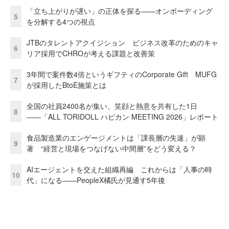
「立ち上がりが遅い」の正体を探る——オンボーディング
5
を分解する4つの視点
JTBのタレントアクイジション ビジネス改革のためのキャ
6
リア採用でCHROが考える課題と改善策
3年間で案件数4倍というギフティのCorporate Gift MUFG
7
が採用したBtoE施策とは
全国の社員2400名が集い、笑顔と熱意を共有した1日
8
――「ALL TORIDOLL ハピカン MEETING 2026」レポート
食品製造業のエンゲージメントは「課長層の失速」が顕
9
著 “経営と現場をつなげない中間層”をどう変える？
AIエージェントを交えた組織再編 これからは「人事の時
10
代」になる——PeopleX橘氏が見通す5年後