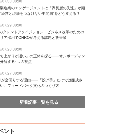
/07/30 08:00
製造業のエンゲージメントは「課長層の失速」が顕
“経営と現場をつなげない中間層”をどう変える？
/07/29 08:00
Bのタレントアクイジション ビジネス改革のための
リア採用でCHROが考える課題と改善策
/07/28 08:00
ち上がりが遅い」の正体を探る——オンボーディン
分解する4つの視点
/07/27 08:00
n1が空回りする理由——「投げ手」だけでは醸成さ
い、フィードバック文化のつくり方
新着記事一覧を見る
ベント