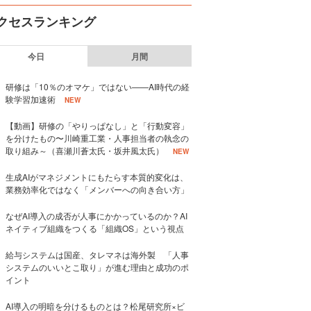
クセスランキング
今日
月間
研修は「10％のオマケ」ではない——AI時代の経
験学習加速術
NEW
【動画】研修の「やりっぱなし」と「行動変容」
を分けたもの〜川崎重工業・人事担当者の執念の
取り組み～（喜瀬川蒼太氏・坂井風太氏）
NEW
生成AIがマネジメントにもたらす本質的変化は、
業務効率化ではなく「メンバーへの向き合い方」
なぜAI導入の成否が人事にかかっているのか？AI
ネイティブ組織をつくる「組織OS」という視点
給与システムは国産、タレマネは海外製 「人事
システムのいいとこ取り」が進む理由と成功のポ
イント
AI導入の明暗を分けるものとは？松尾研究所×ビ