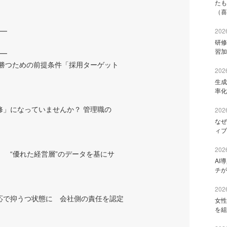
たも
（喜
2026
━
研修
習加
━
が勝つための前提条件「採用ターゲット
2026
生成
率化
修」になっていませんか？ 管理職の
2026
なぜ
ィブ
2026
」 “優れた経営層”のデータを基にサ
AI
チが
2026
対応で抑うつ状態に 会社側の責任を認定
女性
を組