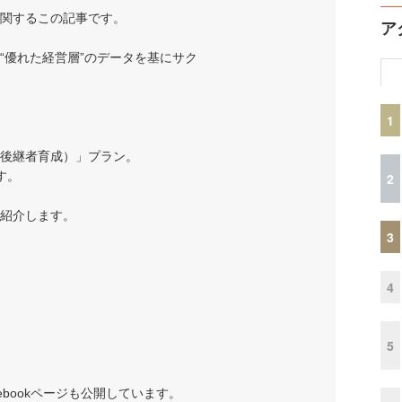
関するこの記事です。
ア
“優れた経営層”のデータを基にサク
1
後継者育成）」プラン。
す。
2
紹介します。
3
4
5
acebookページも公開しています。