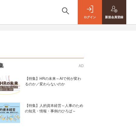
ログイン
新規
会員登録
集
AD
【特集】HRの未来～AIで何が変わ
るのか／変わらないのか
【特集】人的資本経営～人事のため
の知見・情報・事例のひろば～