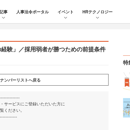
記事
人事法令ポータル
イベント
HRテクノロジー
の経験」／採用弱者が勝つための前提条件
特
--------------
・サービスにご登録いただいた方に
覧ください。
------------