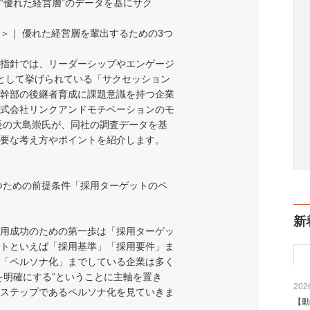
“優れた経営層”のデータを基にサク
＞｜ 優れた経営層を輩出するための3つ
指針では、リーダーシップやエンゲージ
として挙げられている「サクセッション
幹部の後継者育成に課題意識を持つ企業
式会社リンクアンドモチベーションのモ
長の大島崇氏が、同社の調査データを基
要な考え方やポイントを紹介します。
つための前提条件「採用ターゲットのペ
新
用成功のための第一歩は「採用ターゲッ
トといえば「採用基準」「採用要件」ま
「ペルソナ化」までしている企業は多く
を明確にする”ということに主軸を置き
2026
ステップであるペルソナ化を見ていきま
【動