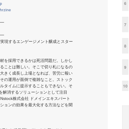
6
jp
hrzine
━
7
━
用で実現するエンゲージメント醸成とスター
8
材を採用できるかは死活問題だ。しかし
9
ることは難しい。そこで切り札になるの
大きく成長し上場となれば、苦労に報い
その運用が面倒で複雑なこと。ストック
10
ルタイムに提示することもできない。そ
”を解消するソリューションとして注目
Nstock株式会社 ドメインエキスパート
ションの効果を最大化する方法などを聞