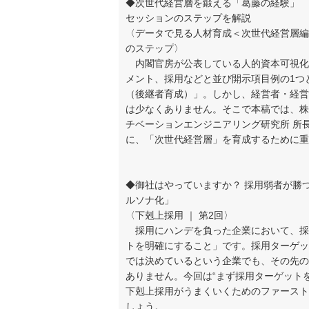
◆次世代経営層を鍛える「葛藤の経験」 
セッションのステップを解説
〈データで見る人材育成＜次世代経営層編
のステップ〉
内閣官房が公表している人的資本可視化
メント、採用などと並び開示項目例の1つ
（後継者育成）」。しかし、経営者・経営
は少なくありません。そこで本稿では、株
チベーションエンジニアリング研究所 所
に、「次世代経営層」を育成するために重
◆御社はやっていますか？ 採用弱者が勝
ルソナ化」
〈下剋上採用 ｜ 第2回〉
採用にハンデを負った企業において、採
トを明確にすること」です。採用ターゲッ
では決めているという企業でも、その先の
ありません。今回は“まず採用ターゲット
下剋上採用がうまくいくためのファースト
しょう。