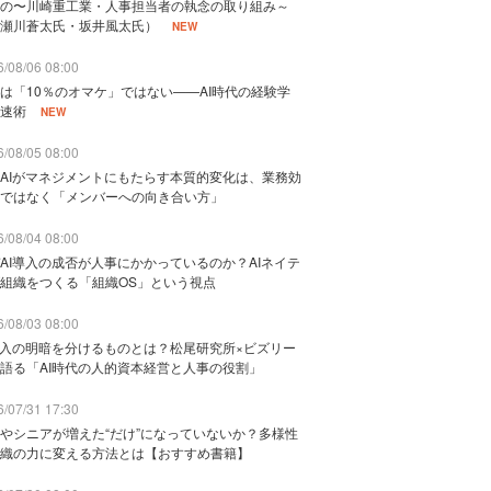
の〜川崎重工業・人事担当者の執念の取り組み～
瀬川蒼太氏・坂井風太氏）
NEW
/08/06 08:00
は「10％のオマケ」ではない——AI時代の経験学
速術
NEW
/08/05 08:00
AIがマネジメントにもたらす本質的変化は、業務効
ではなく「メンバーへの向き合い方」
/08/04 08:00
AI導入の成否が人事にかかっているのか？AIネイテ
組織をつくる「組織OS」という視点
/08/03 08:00
導入の明暗を分けるものとは？松尾研究所×ビズリー
語る「AI時代の人的資本経営と人事の役割」
/07/31 17:30
やシニアが増えた“だけ”になっていないか？多様性
織の力に変える方法とは【おすすめ書籍】