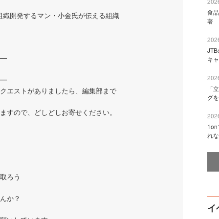
2026
食品
 組織開発するマン・小金氏が伝える組織
著 
2026
JT
━
キャ
2026
━
「立
クエストがありましたら、編集部まで
グを
ますので、どしどしお寄せください。
2026
1o
れな
取ろう
んか？
イ