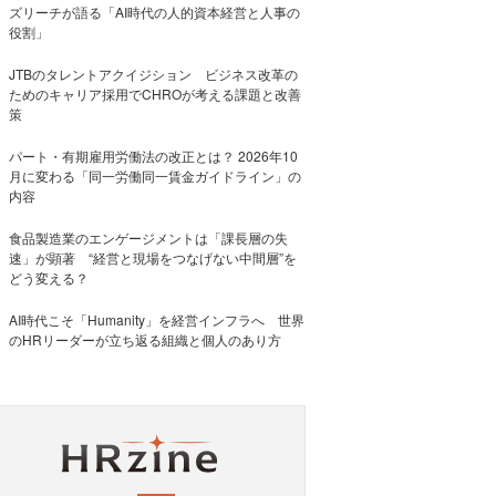
ズリーチが語る「AI時代の人的資本経営と人事の
役割」
JTBのタレントアクイジション ビジネス改革の
ためのキャリア採用でCHROが考える課題と改善
策
パート・有期雇用労働法の改正とは？ 2026年10
月に変わる「同一労働同一賃金ガイドライン」の
内容
食品製造業のエンゲージメントは「課長層の失
速」が顕著 “経営と現場をつなげない中間層”を
どう変える？
AI時代こそ「Humanity」を経営インフラへ 世界
のHRリーダーが立ち返る組織と個人のあり方