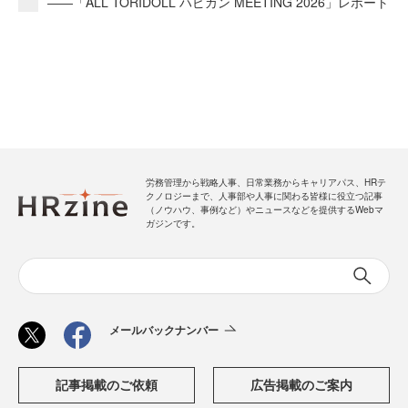
――「ALL TORIDOLL ハピカン MEETING 2026」レポート
労務管理から戦略人事、日常業務からキャリアパス、HRテ
クノロジーまで、人事部や人事に関わる皆様に役立つ記事
（ノウハウ、事例など）やニュースなどを提供するWebマ
ガジンです。
メールバックナンバー
記事掲載のご依頼
広告掲載のご案内