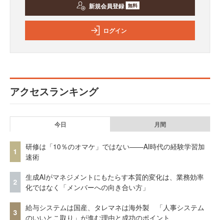
新規会員登録
無料
ログイン
アクセスランキング
今日
月間
研修は「10％のオマケ」ではない——AI時代の経験学習加
1
速術
生成AIがマネジメントにもたらす本質的変化は、業務効率
2
化ではなく「メンバーへの向き合い方」
給与システムは国産、タレマネは海外製 「人事システム
3
のいいとこ取り」が進む理由と成功のポイント