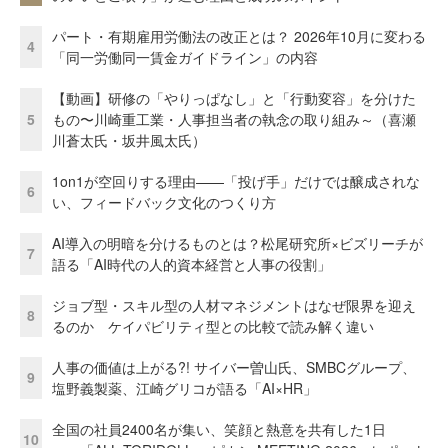
パート・有期雇用労働法の改正とは？ 2026年10月に変わる
4
「同一労働同一賃金ガイドライン」の内容
【動画】研修の「やりっぱなし」と「行動変容」を分けた
5
もの〜川崎重工業・人事担当者の執念の取り組み～（喜瀬
川蒼太氏・坂井風太氏）
1on1が空回りする理由——「投げ手」だけでは醸成されな
6
い、フィードバック文化のつくり方
AI導入の明暗を分けるものとは？松尾研究所×ビズリーチが
7
語る「AI時代の人的資本経営と人事の役割」
ジョブ型・スキル型の人材マネジメントはなぜ限界を迎え
8
るのか ケイパビリティ型との比較で読み解く違い
人事の価値は上がる?! サイバー曽山氏、SMBCグループ、
9
塩野義製薬、江崎グリコが語る「AI×HR」
全国の社員2400名が集い、笑顔と熱意を共有した1日
10