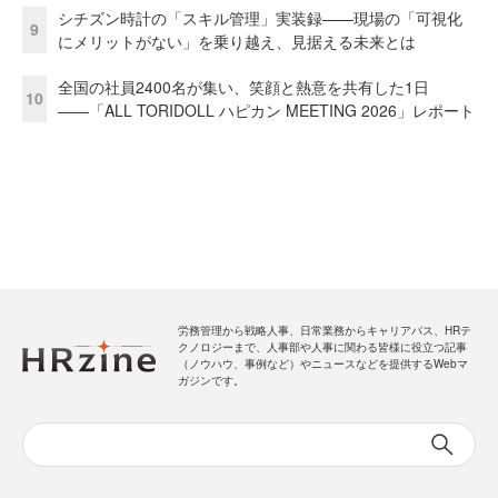
シチズン時計の「スキル管理」実装録——現場の「可視化
9
にメリットがない」を乗り越え、見据える未来とは
全国の社員2400名が集い、笑顔と熱意を共有した1日
10
――「ALL TORIDOLL ハピカン MEETING 2026」レポート
労務管理から戦略人事、日常業務からキャリアパス、HRテ
クノロジーまで、人事部や人事に関わる皆様に役立つ記事
（ノウハウ、事例など）やニュースなどを提供するWebマ
ガジンです。