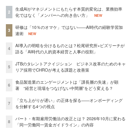
生成AIがマネジメントにもたらす本質的変化は、業務効率
2
化ではなく「メンバーへの向き合い方」
NEW
研修は「10％のオマケ」ではない——AI時代の経験学習加
3
速術
NEW
AI導入の明暗を分けるものとは？松尾研究所×ビズリーチが
4
語る「AI時代の人的資本経営と人事の役割」
JTBのタレントアクイジション ビジネス改革のためのキャ
5
リア採用でCHROが考える課題と改善策
食品製造業のエンゲージメントは「課長層の失速」が顕
6
著 “経営と現場をつなげない中間層”をどう変える？
「立ち上がりが遅い」の正体を探る——オンボーディング
7
を分解する4つの視点
パート・有期雇用労働法の改正とは？ 2026年10月に変わる
8
「同一労働同一賃金ガイドライン」の内容