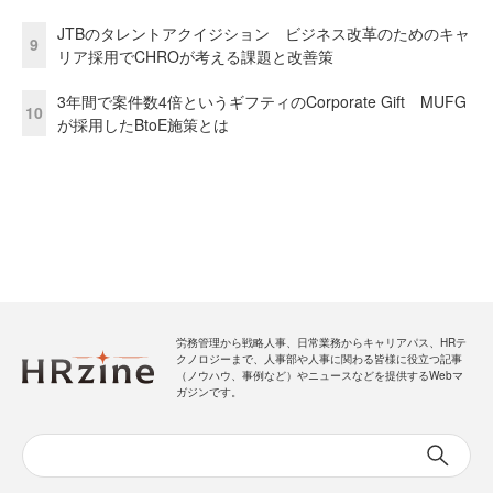
JTBのタレントアクイジション ビジネス改革のためのキャ
9
リア採用でCHROが考える課題と改善策
3年間で案件数4倍というギフティのCorporate Gift MUFG
10
が採用したBtoE施策とは
労務管理から戦略人事、日常業務からキャリアパス、HRテ
クノロジーまで、人事部や人事に関わる皆様に役立つ記事
（ノウハウ、事例など）やニュースなどを提供するWebマ
ガジンです。