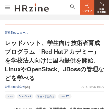
新規
ログイン
会員登録
資格Zineニュース
レッドハット、学生向け技術者育成
プログラム「Red Hatアカデミー」
を学校法人向けに国内提供を開始、
LinuxやOpenStack、JBossの管理な
どを学べる
資格Zine編集部
[著]
2016/10/06 10:00
Linux
OpenStack
学校・学生向け
Java EE