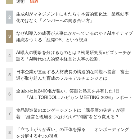
速術
NEW
生成AIがマネジメントにもたらす本質的変化は、業務効率
2
化ではなく「メンバーへの向き合い方」
なぜAI導入の成否が人事にかかっているのか？AIネイティブ
3
組織をつくる「組織OS」という視点
AI導入の明暗を分けるものとは？松尾研究所×ビズリーチが
4
語る「AI時代の人的資本経営と人事の役割」
日本企業が直面する人材成長の構造的な問題へ提言 富士
5
通が取り組んだ育成のフルモデルチェンジとは
全国の社員2400名が集い、笑顔と熱意を共有した1日
6
――「ALL TORIDOLL ハピカン MEETING 2026」レポート
食品製造業のエンゲージメントは「課長層の失速」が顕
7
著 “経営と現場をつなげない中間層”をどう変える？
「立ち上がりが遅い」の正体を探る——オンボーディング
8
を分解する4つの視点