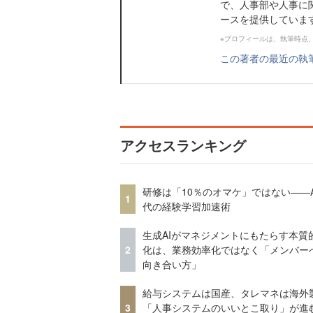
で、人事部や人事に
ースを提供していま
※プロフィールは、執筆時点
この著者の最近の執
アクセスランキング
研修は「10％のオマケ」ではない——A
1
代の経験学習加速術
生成AIがマネジメントにもたらす本質
2
化は、業務効率化ではなく「メンバー
向き合い方」
給与システムは国産、タレマネは海
3
「人事システムのいいとこ取り」が進