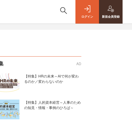
ログイン
新規
会員登録
集
AD
【特集】HRの未来～AIで何が変わ
るのか／変わらないのか
【特集】人的資本経営～人事のため
の知見・情報・事例のひろば～