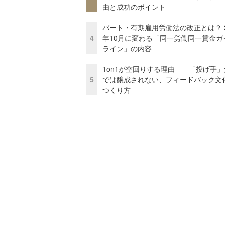
由と成功のポイント
パート・有期雇用労働法の改正とは？ 2
4
年10月に変わる「同一労働同一賃金ガ
ライン」の内容
1on1が空回りする理由——「投げ手
5
では醸成されない、フィードバック文
つくり方