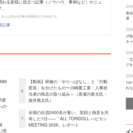
関わる皆様に役立つ記事（ノウハウ、事例など）やニュ
2026
す。
食品
、または直近の記事の寄稿時点での内容です
著 
筆記事
2026
JT
キャ
2026
「立
グを
2026
I時
【動画】研修の「やりっぱなし」と「行動
1o
変容」を分けたもの〜川崎重工業・人事担
れな
6
当者の執念の取り組み～（喜瀬川蒼太氏・
的変
坂井風太氏）
への
全国の社員2400名が集い、笑顔と熱意を共
7
有した1日――「ALL TORIDOLL ハピカン
外製
MEETING 2026」レポート
む理
イ