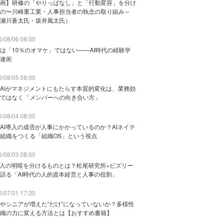
画】研修の「やりっぱなし」と「行動変容」を分け
の〜川崎重工業・人事担当者の執念の取り組み～
瀬川蒼太氏・坂井風太氏）
/08/06 08:00
は「10％のオマケ」ではない——AI時代の経験学
速術
/08/05 08:00
AIがマネジメントにもたらす本質的変化は、業務効
ではなく「メンバーへの向き合い方」
/08/04 08:00
AI導入の成否が人事にかかっているのか？AIネイテ
組織をつくる「組織OS」という視点
/08/03 08:00
導入の明暗を分けるものとは？松尾研究所×ビズリー
語る「AI時代の人的資本経営と人事の役割」
/07/31 17:30
やシニアが増えた“だけ”になっていないか？多様性
織の力に変える方法とは【おすすめ書籍】