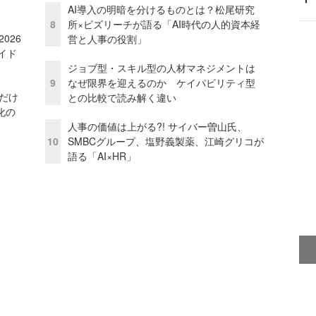
AI導入の明暗を分けるものとは？松尾研究
8
所×ビズリーチが語る「AI時代の人的資本経
026
営と人事の役割」
イド
ジョブ型・スキル型の人材マネジメントは
9
なぜ限界を迎えるのか ケイパビリティ型
」だけ
との比較で読み解く違い
化の
人事の価値は上がる?! サイバー曽山氏、
10
SMBCグループ、塩野義製薬、江崎グリコが
語る「AI×HR」