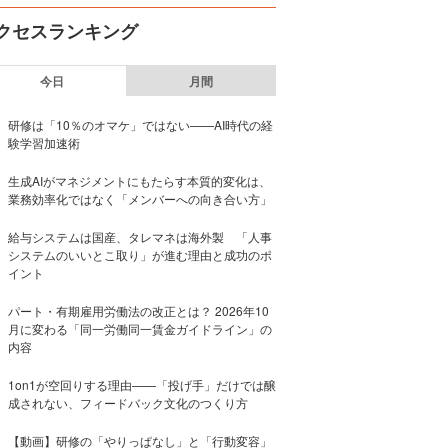
クセスランキング
今日
月間
研修は「10％のオマケ」ではない——AI時代の経
験学習加速術
生成AIがマネジメントにもたらす本質的変化は、
業務効率化ではなく「メンバーへの向き合い方」
給与システムは国産、タレマネは海外製 「人事
システムのいいとこ取り」が進む理由と成功のポ
イント
パート・有期雇用労働法の改正とは？ 2026年10
月に変わる「同一労働同一賃金ガイドライン」の
内容
1on1が空回りする理由——「投げ手」だけでは醸
成されない、フィードバック文化のつくり方
【動画】研修の「やりっぱなし」と「行動変容」