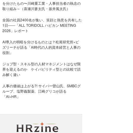
を分けたもの〜川崎重工業・人事担当者の執念の
取り組み～（喜瀬川蒼太氏・坂井風太氏）
全国の社員2400名が集い、笑顔と熱意を共有した
1日――「ALL TORIDOLL ハピカン MEETING
2026」レポート
AI導入の明暗を分けるものとは？松尾研究所×ビ
ズリーチが語る「AI時代の人的資本経営と人事の
役割」
ジョブ型・スキル型の人材マネジメントはなぜ限
界を迎えるのか ケイパビリティ型との比較で読
み解く違い
人事の価値は上がる?! サイバー曽山氏、SMBCグ
ループ、塩野義製薬、江崎グリコが語る
「AI×HR」