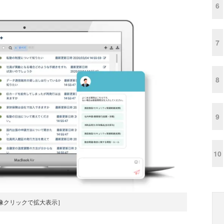
6
7
8
9
10
像クリックで拡大表示］