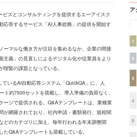
ア
サービスとコンサルティングを提供するエーアイスク
動応答するサービス「AI人事総務」の提供を開始す
1
ノーマルな働き方が注目を集めるなか、企業の間接
面主義」の見直しによるデジタル化や従業員をより
2
が喫緊の課題となっている。
3
ているAI自動応答システム「QuickQA」に、人
ート約7500セットを搭載し、導入準備の負荷なく、
4
ケージで提供される。Q&Aテンプレートは、業種業
問が網羅されており、社内申請・書類発行、規程関
5
などのカテゴリに加え、毎年行われる年末調整関
したQ&Aテンプレートも搭載している。