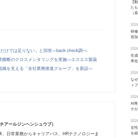
【動
たも
（喜
2026
研修
習加
2026
けでは足りない」と回答—back check調べ
生成
業横断のクロスメンタリングを実施—エスエス製薬
率化
組織を支える「全社業務推進グループ」を新設—
2026
なぜ
ィブ
2026
AI
チが
2026
エイチアールジンヘンシュウブ）
女性
を組
事、日常業務からキャリアパス、HRテクノロジーま