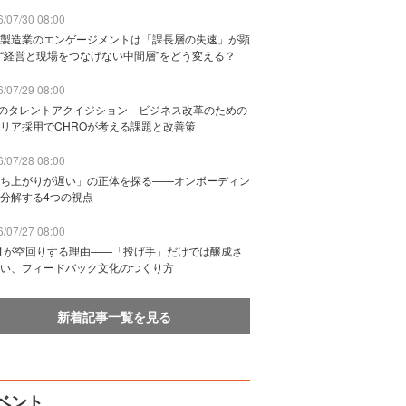
/07/30 08:00
製造業のエンゲージメントは「課長層の失速」が顕
“経営と現場をつなげない中間層”をどう変える？
/07/29 08:00
Bのタレントアクイジション ビジネス改革のための
リア採用でCHROが考える課題と改善策
/07/28 08:00
ち上がりが遅い」の正体を探る——オンボーディン
分解する4つの視点
/07/27 08:00
n1が空回りする理由——「投げ手」だけでは醸成さ
い、フィードバック文化のつくり方
新着記事一覧を見る
ベント