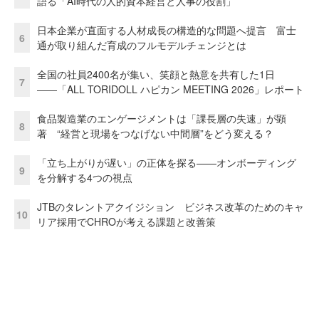
語る「AI時代の人的資本経営と人事の役割」
日本企業が直面する人材成長の構造的な問題へ提言 富士
6
通が取り組んだ育成のフルモデルチェンジとは
全国の社員2400名が集い、笑顔と熱意を共有した1日
7
――「ALL TORIDOLL ハピカン MEETING 2026」レポート
食品製造業のエンゲージメントは「課長層の失速」が顕
8
著 “経営と現場をつなげない中間層”をどう変える？
「立ち上がりが遅い」の正体を探る——オンボーディング
9
を分解する4つの視点
JTBのタレントアクイジション ビジネス改革のためのキャ
10
リア採用でCHROが考える課題と改善策