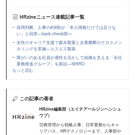
HRzineニュース連載記事一覧
採用判断、人事の約8割が「本人情報だけでは足りな
い」と回答—back check調べ
女性のキャリア支援で森永製菓と企業横断のクロスメン
タリングを実施—エスエス製薬
障がいのある社員が適性を活かして組織を支える「全社
業務推進グループ」を新設—SHIRO
もっと読む
この記事の著者
HRzine編集部（エイチアールジンヘンシュ
ウブ）
労務管理から戦略人事、日常業務からキャ
リアパス、HRテクノロジーまで、人事部や