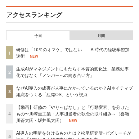
アクセスランキング
今日
月間
研修は「10％のオマケ」ではない——AI時代の経験学習加
1
速術
NEW
生成AIがマネジメントにもたらす本質的変化は、業務効率
2
化ではなく「メンバーへの向き合い方」
なぜAI導入の成否が人事にかかっているのか？AIネイティブ
3
組織をつくる「組織OS」という視点
【動画】研修の「やりっぱなし」と「行動変容」を分けた
4
もの〜川崎重工業・人事担当者の執念の取り組み～（喜瀬
川蒼太氏・坂井風太氏）
NEW
AI導入の明暗を分けるものとは？松尾研究所×ビズリーチが
5