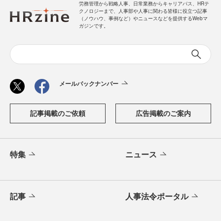
労務管理から戦略人事、日常業務からキャリアパス、HRテ
クノロジーまで、人事部や人事に関わる皆様に役立つ記事
（ノウハウ、事例など）やニュースなどを提供するWebマ
ガジンです。
メールバックナンバー
記事掲載のご依頼
広告掲載のご案内
特集
ニュース
記事
人事法令ポータル