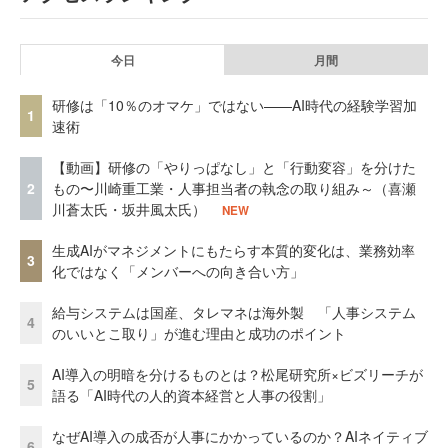
今日
月間
研修は「10％のオマケ」ではない——AI時代の経験学習加
1
速術
【動画】研修の「やりっぱなし」と「行動変容」を分けた
2
もの〜川崎重工業・人事担当者の執念の取り組み～（喜瀬
川蒼太氏・坂井風太氏）
NEW
生成AIがマネジメントにもたらす本質的変化は、業務効率
3
化ではなく「メンバーへの向き合い方」
給与システムは国産、タレマネは海外製 「人事システム
4
のいいとこ取り」が進む理由と成功のポイント
AI導入の明暗を分けるものとは？松尾研究所×ビズリーチが
5
語る「AI時代の人的資本経営と人事の役割」
なぜAI導入の成否が人事にかかっているのか？AIネイティブ
6