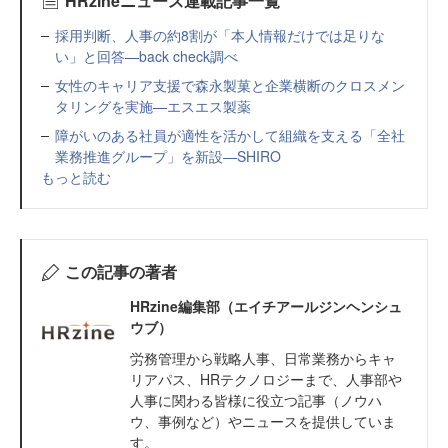
HRzineニュース連載記事一覧
採用判断、人事の約8割が「本人情報だけでは足りな
い」と回答—back check調べ
女性のキャリア支援で森永製菓と企業横断のクロスメン
タリングを実施—エスエス製薬
障がいのある社員が適性を活かして組織を支える「全社
業務推進グループ」を新設—SHIRO
もっと読む
この記事の著者
HRzine編集部（エイチアールジンヘンシュ
ウブ）
労務管理から戦略人事、日常業務からキャ
リアパス、HRテクノロジーまで、人事部や
人事に関わる皆様に役立つ記事（ノウハ
ウ、事例など）やニュースを提供していま
す。