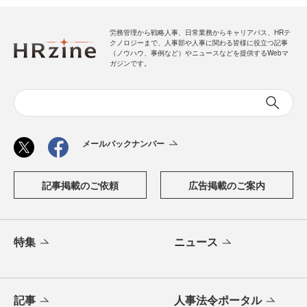
労務管理から戦略人事、日常業務からキャリアパス、HRテ
クノロジーまで、人事部や人事に関わる皆様に役立つ記事
（ノウハウ、事例など）やニュースなどを提供するWebマ
ガジンです。
メールバックナンバー
記事掲載のご依頼
広告掲載のご案内
特集
ニュース
記事
人事法令ポータル