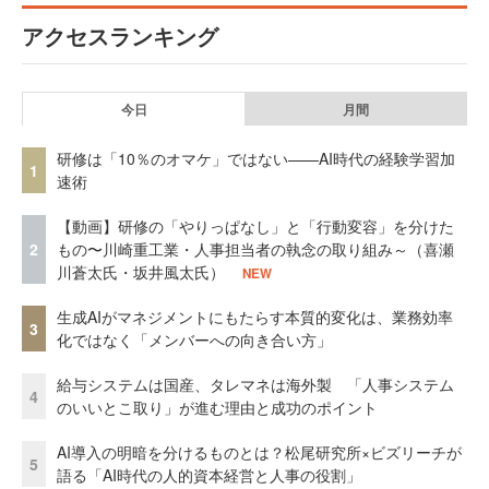
アクセスランキング
今日
月間
研修は「10％のオマケ」ではない——AI時代の経験学習加
1
速術
【動画】研修の「やりっぱなし」と「行動変容」を分けた
2
もの〜川崎重工業・人事担当者の執念の取り組み～（喜瀬
川蒼太氏・坂井風太氏）
NEW
生成AIがマネジメントにもたらす本質的変化は、業務効率
3
化ではなく「メンバーへの向き合い方」
給与システムは国産、タレマネは海外製 「人事システム
4
のいいとこ取り」が進む理由と成功のポイント
AI導入の明暗を分けるものとは？松尾研究所×ビズリーチが
5
語る「AI時代の人的資本経営と人事の役割」