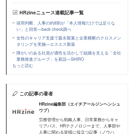
HRzineニュース連載記事一覧
採用判断、人事の約8割が「本人情報だけでは足りな
い」と回答—back check調べ
女性のキャリア支援で森永製菓と企業横断のクロスメン
タリングを実施—エスエス製薬
障がいのある社員が適性を活かして組織を支える「全社
業務推進グループ」を新設—SHIRO
もっと読む
この記事の著者
HRzine編集部（エイチアールジンヘンシュ
ウブ）
労務管理から戦略人事、日常業務からキャ
リアパス、HRテクノロジーまで、人事部や
人事に関わる皆様に役立つ記事（ノウハ