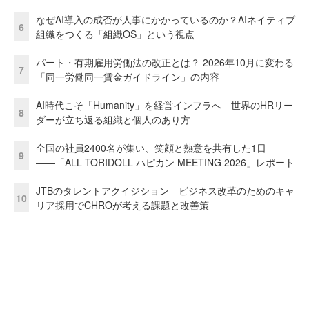
なぜAI導入の成否が人事にかかっているのか？AIネイティブ
6
組織をつくる「組織OS」という視点
パート・有期雇用労働法の改正とは？ 2026年10月に変わる
7
「同一労働同一賃金ガイドライン」の内容
AI時代こそ「Humanity」を経営インフラへ 世界のHRリー
8
ダーが立ち返る組織と個人のあり方
全国の社員2400名が集い、笑顔と熱意を共有した1日
9
――「ALL TORIDOLL ハピカン MEETING 2026」レポート
JTBのタレントアクイジション ビジネス改革のためのキャ
10
リア採用でCHROが考える課題と改善策