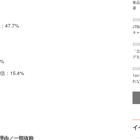
食品
著 
2026
47.7%
JT
キャ
2026
「立
グを
%
2026
：15.4%
1o
れな
イ
理由／一部抜粋