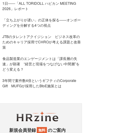
1日――「ALL TORIDOLL ハピカン MEETING
2026」レポート
「立ち上がりが遅い」の正体を探る——オンボー
ディングを分解する4つの視点
JTBのタレントアクイジション ビジネス改革の
ためのキャリア採用でCHROが考える課題と改善
策
食品製造業のエンゲージメントは「課長層の失
速」が顕著 “経営と現場をつなげない中間層”を
どう変える？
3年間で案件数4倍というギフティのCorporate
Gift MUFGが採用したBtoE施策とは
新規会員登録
のご案内
無料