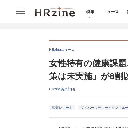
特集
ニュース
HRzineニュース
女性特有の健康課題
策は未実施」が8割
HRzine編集部
[著]
調査レポート
ダイバーシティー・インクル