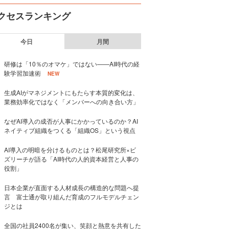
クセスランキング
今日
月間
研修は「10％のオマケ」ではない——AI時代の経
験学習加速術
NEW
生成AIがマネジメントにもたらす本質的変化は、
業務効率化ではなく「メンバーへの向き合い方」
なぜAI導入の成否が人事にかかっているのか？AI
ネイティブ組織をつくる「組織OS」という視点
AI導入の明暗を分けるものとは？松尾研究所×ビ
ズリーチが語る「AI時代の人的資本経営と人事の
役割」
日本企業が直面する人材成長の構造的な問題へ提
言 富士通が取り組んだ育成のフルモデルチェン
ジとは
全国の社員2400名が集い、笑顔と熱意を共有した