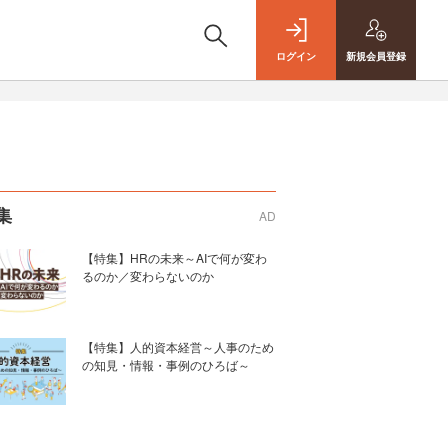
ログイン
新規
会員登録
集
AD
【特集】HRの未来～AIで何が変わ
るのか／変わらないのか
【特集】人的資本経営～人事のため
の知見・情報・事例のひろば～