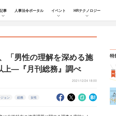
記事
人事法令ポータル
イベント
HRテクノロジー
、「男性の理解を深める施
特
以上―『月刊総務』調べ
2021/12/24 18:00
ージョン
総務
女性