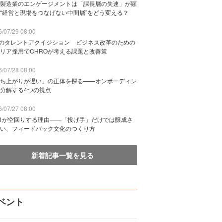
製造業のエンゲージメントは「課長層の失速」が顕
“経営と現場をつなげない中間層”をどう変える？
/07/29 08:00
Bのタレントアクイジション ビジネス改革のための
リア採用でCHROが考える課題と改善策
/07/28 08:00
ち上がりが遅い」の正体を探る——オンボーディン
分解する4つの視点
/07/27 08:00
n1が空回りする理由——「投げ手」だけでは醸成さ
い、フィードバック文化のつくり方
新着記事一覧を見る
ベント