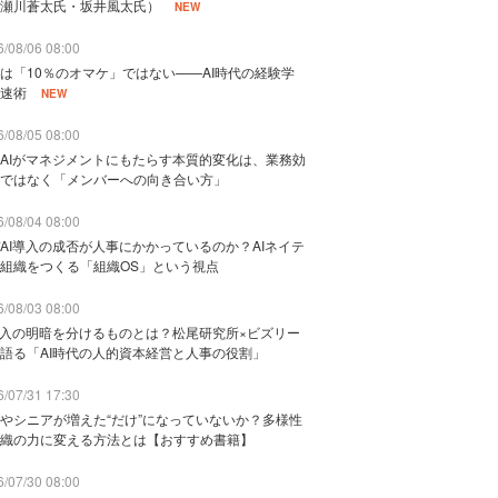
瀬川蒼太氏・坂井風太氏）
NEW
/08/06 08:00
は「10％のオマケ」ではない——AI時代の経験学
速術
NEW
/08/05 08:00
AIがマネジメントにもたらす本質的変化は、業務効
ではなく「メンバーへの向き合い方」
/08/04 08:00
AI導入の成否が人事にかかっているのか？AIネイテ
組織をつくる「組織OS」という視点
/08/03 08:00
導入の明暗を分けるものとは？松尾研究所×ビズリー
語る「AI時代の人的資本経営と人事の役割」
/07/31 17:30
やシニアが増えた“だけ”になっていないか？多様性
織の力に変える方法とは【おすすめ書籍】
/07/30 08:00