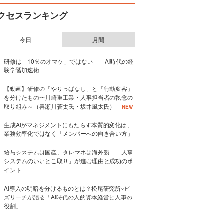
クセスランキング
今日
月間
研修は「10％のオマケ」ではない——AI時代の経
験学習加速術
【動画】研修の「やりっぱなし」と「行動変容」
を分けたもの〜川崎重工業・人事担当者の執念の
取り組み～（喜瀬川蒼太氏・坂井風太氏）
NEW
生成AIがマネジメントにもたらす本質的変化は、
業務効率化ではなく「メンバーへの向き合い方」
給与システムは国産、タレマネは海外製 「人事
システムのいいとこ取り」が進む理由と成功のポ
イント
AI導入の明暗を分けるものとは？松尾研究所×ビ
ズリーチが語る「AI時代の人的資本経営と人事の
役割」