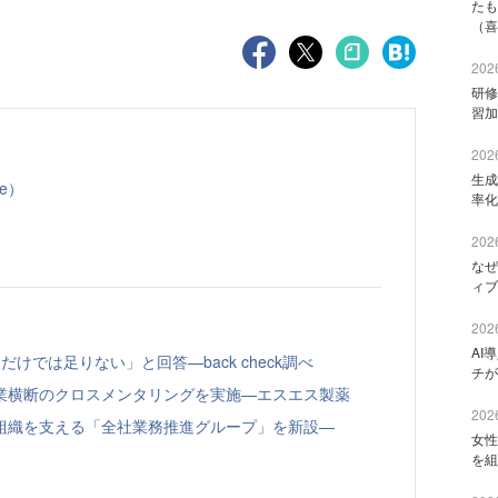
たも
（喜
2026
研修
習加
2026
生成
e）
率化
2026
なぜ
ィブ
2026
AI
けでは足りない」と回答—back check調べ
チが
業横断のクロスメンタリングを実施—エスエス製薬
2026
組織を支える「全社業務推進グループ」を新設—
女性
を組