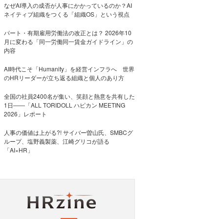
なぜAI導入の成否が人事にかかっているのか？AI
ネイティブ組織をつくる「組織OS」という視点
パート・有期雇用労働法の改正とは？ 2026年10
月に変わる「同一労働同一賃金ガイドライン」の
内容
AI時代こそ「Humanity」を経営インフラへ 世界
のHRリーダーが立ち返る組織と個人のあり方
全国の社員2400名が集い、笑顔と熱意を共有した
1日――「ALL TORIDOLL ハピカン MEETING
2026」レポート
人事の価値は上がる?! サイバー曽山氏、SMBCグ
ループ、塩野義製薬、江崎グリコが語る
「AI×HR」