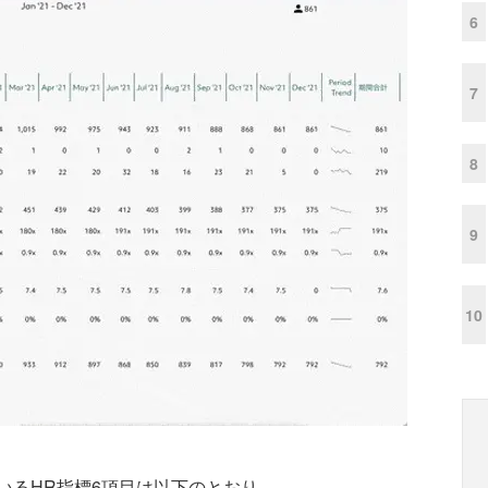
6
7
8
9
10
るHR指標6項目は以下のとおり。