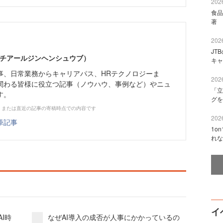
2026
食品
著 
2026
JT
エイチアールジンヘンシュウブ）
キャ
事、日常業務からキャリアパス、HRテクノロジーま
2026
関わる皆様に役立つ記事（ノウハウ、事例など）やニュ
「立
す。
グを
、または直近の記事の寄稿時点での内容です
2026
筆記事
1o
れな
イ
I時
なぜAI導入の成否が人事にかかっているの