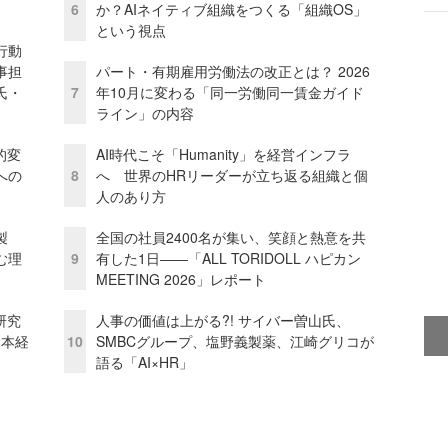
6
か？AIネイティブ組織をつくる「組織OS」
という視点
行動
事担
パート・有期雇用労働法の改正とは？ 2026
氏・
7
年10月に変わる「同一労働同一賃金ガイド
ライン」の内容
的変
AI時代こそ「Humanity」を経営インフラ
への
8
へ 世界のHRリーダーが立ち返る組織と個
人のあり方
外製
全国の社員2400名が集い、笑顔と熱意を共
む理
9
有した1日――「ALL TORIDOLL ハピカン
MEETING 2026」レポート
研究
人事の価値は上がる?! サイバー曽山氏、
資本経
10
SMBCグループ、塩野義製薬、江崎グリコが
語る「AI×HR」