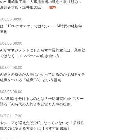
の〜川崎重工業・人事担当者の執念の取り組み～
瀬川蒼太氏・坂井風太氏）
NEW
/08/06 08:00
は「10％のオマケ」ではない——AI時代の経験学
速術
/08/05 08:00
AIがマネジメントにもたらす本質的変化は、業務効
ではなく「メンバーへの向き合い方」
/08/04 08:00
AI導入の成否が人事にかかっているのか？AIネイテ
組織をつくる「組織OS」という視点
/08/03 08:00
導入の明暗を分けるものとは？松尾研究所×ビズリー
語る「AI時代の人的資本経営と人事の役割」
/07/31 17:30
やシニアが増えた“だけ”になっていないか？多様性
織の力に変える方法とは【おすすめ書籍】