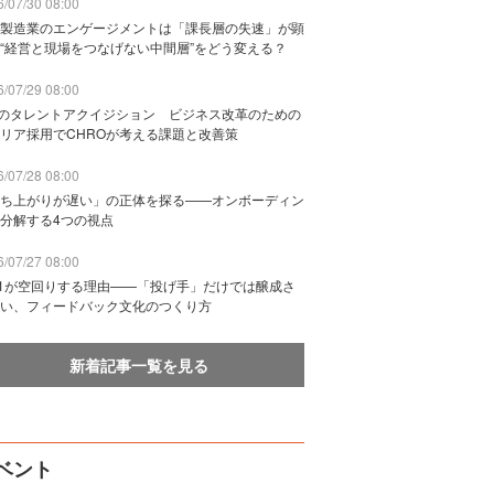
/07/30 08:00
製造業のエンゲージメントは「課長層の失速」が顕
“経営と現場をつなげない中間層”をどう変える？
/07/29 08:00
Bのタレントアクイジション ビジネス改革のための
リア採用でCHROが考える課題と改善策
/07/28 08:00
ち上がりが遅い」の正体を探る——オンボーディン
分解する4つの視点
/07/27 08:00
n1が空回りする理由——「投げ手」だけでは醸成さ
い、フィードバック文化のつくり方
新着記事一覧を見る
ベント