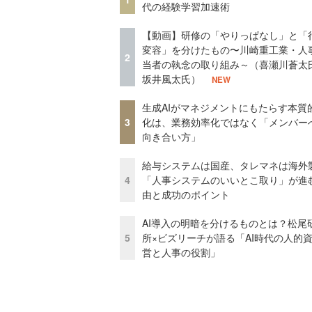
代の経験学習加速術
【動画】研修の「やりっぱなし」と「
変容」を分けたもの〜川崎重工業・人
2
当者の執念の取り組み～（喜瀬川蒼太
坂井風太氏）
NEW
生成AIがマネジメントにもたらす本質
3
化は、業務効率化ではなく「メンバー
向き合い方」
給与システムは国産、タレマネは海
4
「人事システムのいいとこ取り」が進
由と成功のポイント
AI導入の明暗を分けるものとは？松尾
5
所×ビズリーチが語る「AI時代の人的
営と人事の役割」