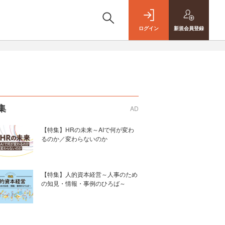
ログイン
新規
会員登録
集
AD
【特集】HRの未来～AIで何が変わ
るのか／変わらないのか
【特集】人的資本経営～人事のため
の知見・情報・事例のひろば～