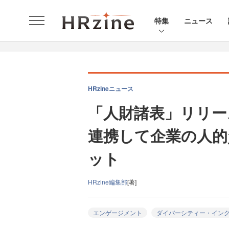
特集
ニュース
HRzineニュース
「人財諸表」リリー
連携して企業の人的
ット
HRzine編集部
[著]
エンゲージメント
ダイバーシティー・イン