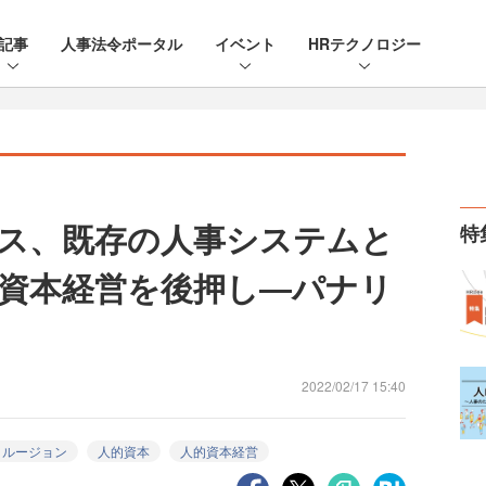
記事
人事法令ポータル
イベント
HRテクノロジー
ス、既存の人事システムと
特
資本経営を後押し―パナリ
2022/02/17 15:40
クルージョン
人的資本
人的資本経営