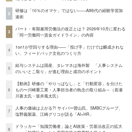
研修は「10％のオマケ」ではない——AI時代の経験学習加
2
速術
パート・有期雇用労働法の改正とは？ 2026年10月に変わる
3
「同一労働同一賃金ガイドライン」の内容
1on1が空回りする理由——「投げ手」だけでは醸成されな
4
い、フィードバック文化のつくり方
給与システムは国産、タレマネは海外製 「人事システム
5
のいいとこ取り」が進む理由と成功のポイント
【動画】研修の「やりっぱなし」と「行動変容」を分けた
6
もの〜川崎重工業・人事担当者の執念の取り組み～（喜瀬
川蒼太氏・坂井風太氏）
人事の価値は上がる?! サイバー曽山氏、SMBCグループ、
7
塩野義製薬、江崎グリコが語る「AI×HR」
ドラッカー「知識労働者」論とAI政策・労基法改正の拡大
8