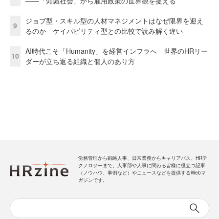
——「知識社会」から雇用政策の世界観を捉える
ジョブ型・スキル型の人材マネジメントはなぜ限界を迎え
9
るのか ケイパビリティ型との比較で読み解く違い
AI時代こそ「Humanity」を経営インフラへ 世界のHRリー
10
ダーが立ち返る組織と個人のあり方
労務管理から戦略人事、日常業務からキャリアパス、HRテ
クノロジーまで、人事部や人事に関わる皆様に役立つ記事
（ノウハウ、事例など）やニュースなどを提供するWebマ
ガジンです。