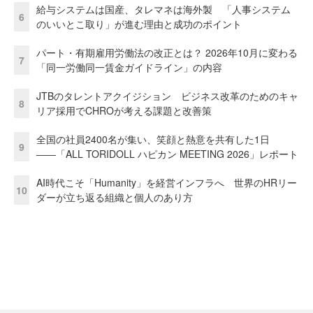
給与システムは国産、タレマネは海外製 「人事システム
6
のいいとこ取り」が進む理由と成功のポイント
パート・有期雇用労働法の改正とは？ 2026年10月に変わる
7
「同一労働同一賃金ガイドライン」の内容
JTBのタレントアクイジション ビジネス改革のためのキャ
8
リア採用でCHROが考える課題と改善策
全国の社員2400名が集い、笑顔と熱意を共有した1日
9
――「ALL TORIDOLL ハピカン MEETING 2026」レポート
AI時代こそ「Humanity」を経営インフラへ 世界のHRリー
10
ダーが立ち返る組織と個人のあり方