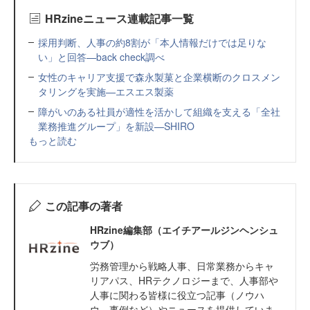
HRzineニュース連載記事一覧
採用判断、人事の約8割が「本人情報だけでは足りな
い」と回答—back check調べ
女性のキャリア支援で森永製菓と企業横断のクロスメン
タリングを実施—エスエス製薬
障がいのある社員が適性を活かして組織を支える「全社
業務推進グループ」を新設—SHIRO
もっと読む
この記事の著者
HRzine編集部（エイチアールジンヘンシュ
ウブ）
労務管理から戦略人事、日常業務からキャ
リアパス、HRテクノロジーまで、人事部や
人事に関わる皆様に役立つ記事（ノウハ
ウ、事例など）やニュースを提供していま