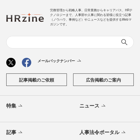
労務管理から戦略人事、日常業務からキャリアパス、HRテ
クノロジーまで、人事部や人事に関わる皆様に役立つ記事
（ノウハウ、事例など）やニュースなどを提供するWebマ
ガジンです。
メールバックナンバー
記事掲載のご依頼
広告掲載のご案内
特集
ニュース
記事
人事法令ポータル