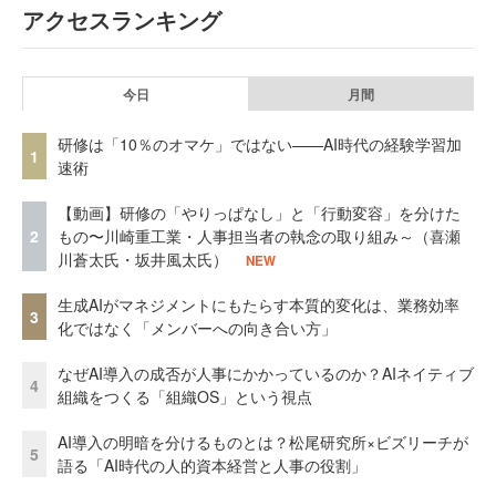
アクセスランキング
今日
月間
研修は「10％のオマケ」ではない——AI時代の経験学習加
1
速術
【動画】研修の「やりっぱなし」と「行動変容」を分けた
2
もの〜川崎重工業・人事担当者の執念の取り組み～（喜瀬
川蒼太氏・坂井風太氏）
NEW
生成AIがマネジメントにもたらす本質的変化は、業務効率
3
化ではなく「メンバーへの向き合い方」
なぜAI導入の成否が人事にかかっているのか？AIネイティブ
4
組織をつくる「組織OS」という視点
AI導入の明暗を分けるものとは？松尾研究所×ビズリーチが
5
語る「AI時代の人的資本経営と人事の役割」