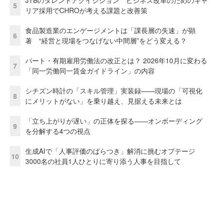
JTBのタレントアクイジション ビジネス改革のためのキャ
5
リア採用でCHROが考える課題と改善策
食品製造業のエンゲージメントは「課長層の失速」が顕
6
著 “経営と現場をつなげない中間層”をどう変える？
パート・有期雇用労働法の改正とは？ 2026年10月に変わる
7
「同一労働同一賃金ガイドライン」の内容
シチズン時計の「スキル管理」実装録——現場の「可視化
8
にメリットがない」を乗り越え、見据える未来とは
「立ち上がりが遅い」の正体を探る——オンボーディング
9
を分解する4つの視点
生成AIで「人事評価のばらつき」解消に挑むオプテージ
10
3000名の社員1人ひとりに寄り添う人事を目指して