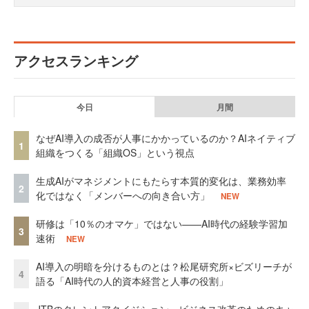
アクセスランキング
今日
月間
なぜAI導入の成否が人事にかかっているのか？AIネイティブ
1
組織をつくる「組織OS」という視点
生成AIがマネジメントにもたらす本質的変化は、業務効率
2
化ではなく「メンバーへの向き合い方」
NEW
研修は「10％のオマケ」ではない——AI時代の経験学習加
3
速術
NEW
AI導入の明暗を分けるものとは？松尾研究所×ビズリーチが
4
語る「AI時代の人的資本経営と人事の役割」