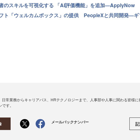
のスキルを可視化する 「AI評価機能」を追加—ApplyNow
ト「ウェルカムボックス」の提供 PeopleXと共同開発—ギ
、日常業務からキャリアパス、HRテクノロジーまで、人事部や人事に関わる皆様に
ンです。
メールバックナンバー
記
録