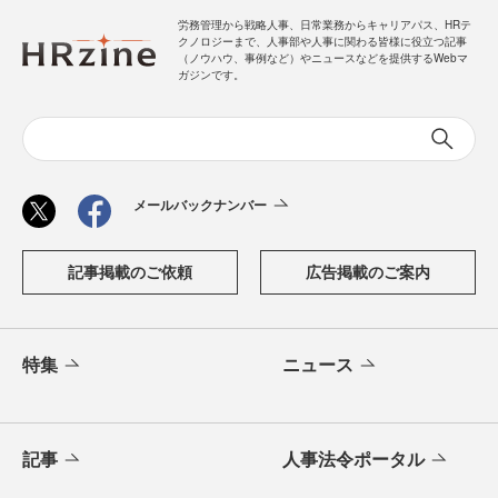
労務管理から戦略人事、日常業務からキャリアパス、HRテ
クノロジーまで、人事部や人事に関わる皆様に役立つ記事
（ノウハウ、事例など）やニュースなどを提供するWebマ
ガジンです。
メールバックナンバー
記事掲載のご依頼
広告掲載のご案内
特集
ニュース
記事
人事法令ポータル