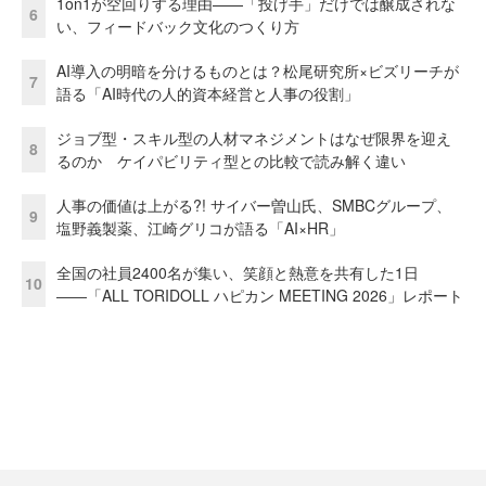
1on1が空回りする理由——「投げ手」だけでは醸成されな
6
い、フィードバック文化のつくり方
AI導入の明暗を分けるものとは？松尾研究所×ビズリーチが
7
語る「AI時代の人的資本経営と人事の役割」
ジョブ型・スキル型の人材マネジメントはなぜ限界を迎え
8
るのか ケイパビリティ型との比較で読み解く違い
人事の価値は上がる?! サイバー曽山氏、SMBCグループ、
9
塩野義製薬、江崎グリコが語る「AI×HR」
全国の社員2400名が集い、笑顔と熱意を共有した1日
10
――「ALL TORIDOLL ハピカン MEETING 2026」レポート