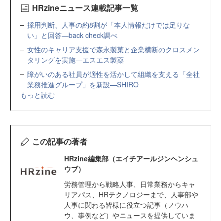
HRzineニュース連載記事一覧
採用判断、人事の約8割が「本人情報だけでは足りな
い」と回答—back check調べ
女性のキャリア支援で森永製菓と企業横断のクロスメン
タリングを実施—エスエス製薬
障がいのある社員が適性を活かして組織を支える「全社
業務推進グループ」を新設—SHIRO
もっと読む
この記事の著者
HRzine編集部（エイチアールジンヘンシュ
ウブ）
労務管理から戦略人事、日常業務からキャ
リアパス、HRテクノロジーまで、人事部や
人事に関わる皆様に役立つ記事（ノウハ
ウ、事例など）やニュースを提供していま