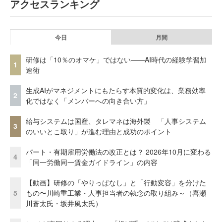
アクセスランキング
今日
月間
研修は「10％のオマケ」ではない——AI時代の経験学習加
1
速術
生成AIがマネジメントにもたらす本質的変化は、業務効率
2
化ではなく「メンバーへの向き合い方」
給与システムは国産、タレマネは海外製 「人事システム
3
のいいとこ取り」が進む理由と成功のポイント
パート・有期雇用労働法の改正とは？ 2026年10月に変わる
4
「同一労働同一賃金ガイドライン」の内容
【動画】研修の「やりっぱなし」と「行動変容」を分けた
5
もの〜川崎重工業・人事担当者の執念の取り組み～（喜瀬
川蒼太氏・坂井風太氏）