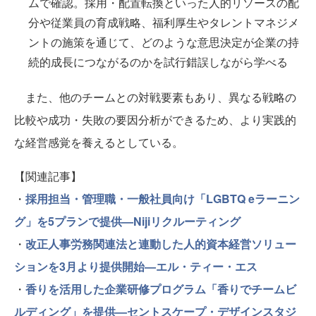
ムで確認。採用・配置転換といった人的リソースの配
分や従業員の育成戦略、福利厚生やタレントマネジメ
ントの施策を通じて、どのような意思決定が企業の持
続的成長につながるのかを試行錯誤しながら学べる
また、他のチームとの対戦要素もあり、異なる戦略の
比較や成功・失敗の要因分析ができるため、より実践的
な経営感覚を養えるとしている。
【関連記事】
・
採用担当・管理職・一般社員向け「LGBTQ eラーニン
グ」を5プランで提供—Nijiリクルーティング
・
改正人事労務関連法と連動した人的資本経営ソリュー
ションを3月より提供開始—エル・ティー・エス
・
香りを活用した企業研修プログラム「香りでチームビ
ルディング」を提供—セントスケープ・デザインスタジ