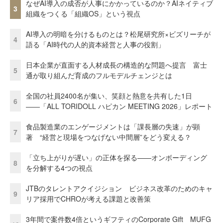
なぜAI導入の成否が人事にかかっているのか？AIネイティブ
3
組織をつくる「組織OS」という視点
AI導入の明暗を分けるものとは？松尾研究所×ビズリーチが
4
語る「AI時代の人的資本経営と人事の役割」
日本企業が直面する人材成長の構造的な問題へ提言 富士
5
通が取り組んだ育成のフルモデルチェンジとは
全国の社員2400名が集い、笑顔と熱意を共有した1日
6
――「ALL TORIDOLL ハピカン MEETING 2026」レポート
食品製造業のエンゲージメントは「課長層の失速」が顕
7
著 “経営と現場をつなげない中間層”をどう変える？
「立ち上がりが遅い」の正体を探る——オンボーディング
8
を分解する4つの視点
JTBのタレントアクイジション ビジネス改革のためのキャ
9
リア採用でCHROが考える課題と改善策
3年間で案件数4倍というギフティのCorporate Gift MUFG