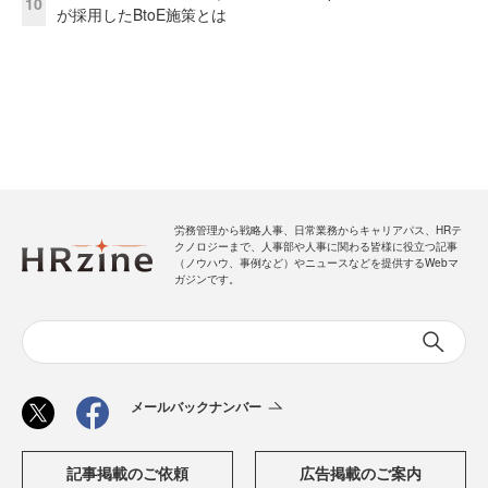
10
が採用したBtoE施策とは
労務管理から戦略人事、日常業務からキャリアパス、HRテ
クノロジーまで、人事部や人事に関わる皆様に役立つ記事
（ノウハウ、事例など）やニュースなどを提供するWebマ
ガジンです。
メールバックナンバー
記事掲載のご依頼
広告掲載のご案内