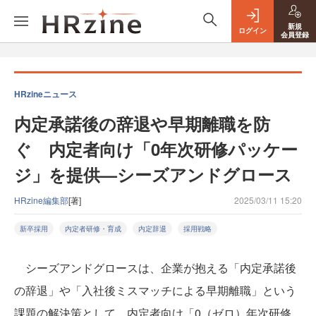
新規
ログイン
会員登録
HRzineニュース
内定承諾後の辞退や早期離職を防
ぐ 内定者向け「0年次研修パッケー
ジ」を提供—シーズアンドグロース
HRzine編集部
[著]
2025/03/11 15:20
新卒採用
内定者研修・育成
内定辞退
採用戦略
シーズアンドグロースは、企業が抱える「内定承諾後
の辞退」や「入社後ミスマッチによる早期離職」という
課題の解決策として、内定者向け「0（ゼロ）年次研修