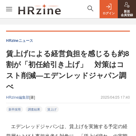
新規
ログイン
会員登録
HRzineニュース
賃上げによる経営負担を感じるも約8
割が「初任給引き上げ」 対策はコ
スト削減—エデンレッドジャパン調
べ
HRzine編集部
[著]
2025/04/25 17:40
新卒採用
調査結果
賃上げ
エデンレッドジャパンは、賃上げを実施する予定の経
営層および人事担当者を対象に、「賃上げ疲れ」の実態