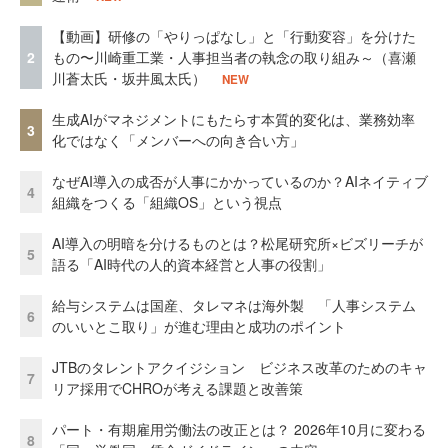
【動画】研修の「やりっぱなし」と「行動変容」を分けた
2
もの〜川崎重工業・人事担当者の執念の取り組み～（喜瀬
川蒼太氏・坂井風太氏）
NEW
生成AIがマネジメントにもたらす本質的変化は、業務効率
3
化ではなく「メンバーへの向き合い方」
なぜAI導入の成否が人事にかかっているのか？AIネイティブ
4
組織をつくる「組織OS」という視点
AI導入の明暗を分けるものとは？松尾研究所×ビズリーチが
5
語る「AI時代の人的資本経営と人事の役割」
給与システムは国産、タレマネは海外製 「人事システム
6
のいいとこ取り」が進む理由と成功のポイント
JTBのタレントアクイジション ビジネス改革のためのキャ
7
リア採用でCHROが考える課題と改善策
パート・有期雇用労働法の改正とは？ 2026年10月に変わる
8