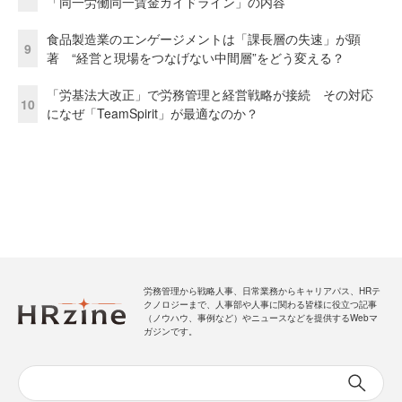
「同一労働同一賃金ガイドライン」の内容
食品製造業のエンゲージメントは「課長層の失速」が顕
9
著 “経営と現場をつなげない中間層”をどう変える？
「労基法大改正」で労務管理と経営戦略が接続 その対応
10
になぜ「TeamSpirit」が最適なのか？
労務管理から戦略人事、日常業務からキャリアパス、HRテ
クノロジーまで、人事部や人事に関わる皆様に役立つ記事
（ノウハウ、事例など）やニュースなどを提供するWebマ
ガジンです。