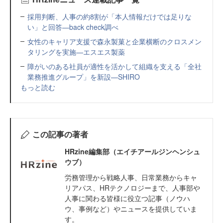
採用判断、人事の約8割が「本人情報だけでは足りな
い」と回答—back check調べ
女性のキャリア支援で森永製菓と企業横断のクロスメン
タリングを実施—エスエス製薬
障がいのある社員が適性を活かして組織を支える「全社
業務推進グループ」を新設—SHIRO
もっと読む
この記事の著者
HRzine編集部（エイチアールジンヘンシュ
ウブ）
労務管理から戦略人事、日常業務からキャ
リアパス、HRテクノロジーまで、人事部や
人事に関わる皆様に役立つ記事（ノウハ
ウ、事例など）やニュースを提供していま
す。