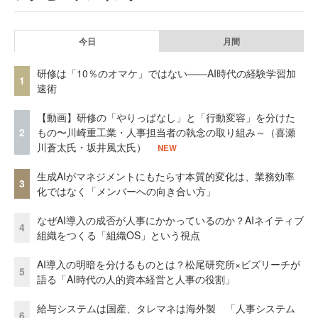
今日
月間
研修は「10％のオマケ」ではない——AI時代の経験学習加
1
速術
【動画】研修の「やりっぱなし」と「行動変容」を分けた
2
もの〜川崎重工業・人事担当者の執念の取り組み～（喜瀬
川蒼太氏・坂井風太氏）
NEW
生成AIがマネジメントにもたらす本質的変化は、業務効率
3
化ではなく「メンバーへの向き合い方」
なぜAI導入の成否が人事にかかっているのか？AIネイティブ
4
組織をつくる「組織OS」という視点
AI導入の明暗を分けるものとは？松尾研究所×ビズリーチが
5
語る「AI時代の人的資本経営と人事の役割」
給与システムは国産、タレマネは海外製 「人事システム
6