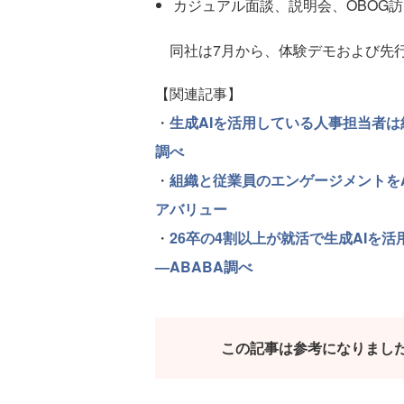
カジュアル面談、説明会、OBOG
同社は7月から、体験デモおよび先
【関連記事】
・
生成AIを活用している人事担当者
調べ
・
組織と従業員のエンゲージメントをAI
アバリュー
・
26卒の4割以上が就活で生成AIを
—ABABA調べ
この記事は参考になりまし