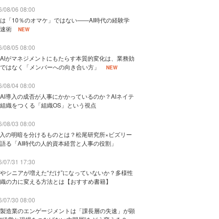
/08/06 08:00
は「10％のオマケ」ではない——AI時代の経験学
速術
NEW
/08/05 08:00
AIがマネジメントにもたらす本質的変化は、業務効
ではなく「メンバーへの向き合い方」
NEW
/08/04 08:00
AI導入の成否が人事にかかっているのか？AIネイテ
組織をつくる「組織OS」という視点
/08/03 08:00
導入の明暗を分けるものとは？松尾研究所×ビズリー
語る「AI時代の人的資本経営と人事の役割」
/07/31 17:30
やシニアが増えた“だけ”になっていないか？多様性
織の力に変える方法とは【おすすめ書籍】
/07/30 08:00
製造業のエンゲージメントは「課長層の失速」が顕