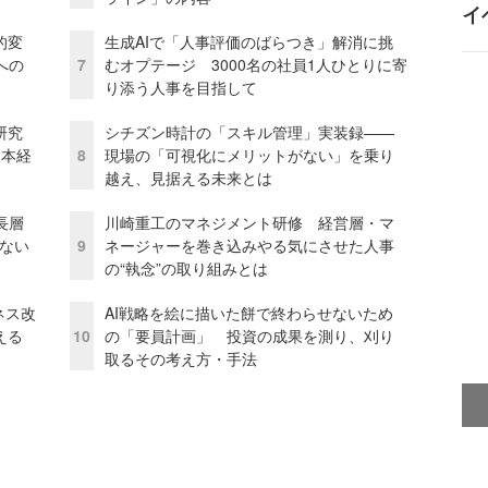
イ
的変
生成AIで「人事評価のばらつき」解消に挑
への
7
むオプテージ 3000名の社員1人ひとりに寄
り添う人事を目指して
研究
シチズン時計の「スキル管理」実装録——
資本経
8
現場の「可視化にメリットがない」を乗り
越え、見据える未来とは
長層
川崎重工のマネジメント研修 経営層・マ
ない
9
ネージャーを巻き込みやる気にさせた人事
の“執念”の取り組みとは
ネス改
AI戦略を絵に描いた餅で終わらせないため
える
10
の「要員計画」 投資の成果を測り、刈り
取るその考え方・手法