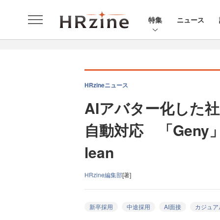
特集
ニュース
HRzineニュース
AIアバター化した
自動対応 「Geny
lean
HRzine編集部
[著]
新卒採用
中途採用
AI面接
カジュア