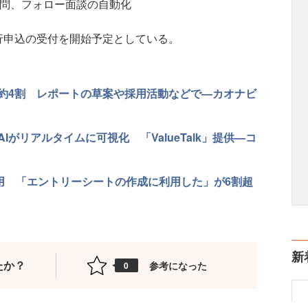
訪問、フォロー面談の自動化
行申込の受付を開始予定としている。
は約4割 レポートの草案や採用活動などで—カオナビ
がリアルタイムに可視化 「ValueTalk」提供—コ
活用 「エントリーシートの作成に利用した」が6割超
新
たか？
参考になった
0