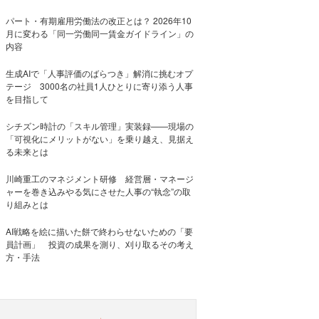
パート・有期雇用労働法の改正とは？ 2026年10
月に変わる「同一労働同一賃金ガイドライン」の
内容
生成AIで「人事評価のばらつき」解消に挑むオプ
テージ 3000名の社員1人ひとりに寄り添う人事
を目指して
シチズン時計の「スキル管理」実装録——現場の
「可視化にメリットがない」を乗り越え、見据え
る未来とは
川崎重工のマネジメント研修 経営層・マネージ
ャーを巻き込みやる気にさせた人事の“執念”の取
り組みとは
AI戦略を絵に描いた餅で終わらせないための「要
員計画」 投資の成果を測り、刈り取るその考え
方・手法