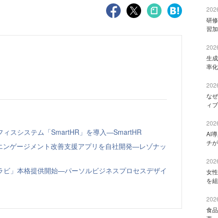
2026
研修
習加
2026
生成
率化
2026
なぜ
ィブ
2026
システム「SmartHR」を導入—SmartHR
AI
チが
員エンゲージメント改善支援アプリを自社開発—レゾナッ
2026
ラビ」本格提供開始—パーソルビジネスプロセスデザイ
女性
を組
2026
食品