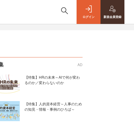
ログイン
新規
会員登録
集
AD
【特集】HRの未来～AIで何が変わ
るのか／変わらないのか
【特集】人的資本経営～人事のため
の知見・情報・事例のひろば～