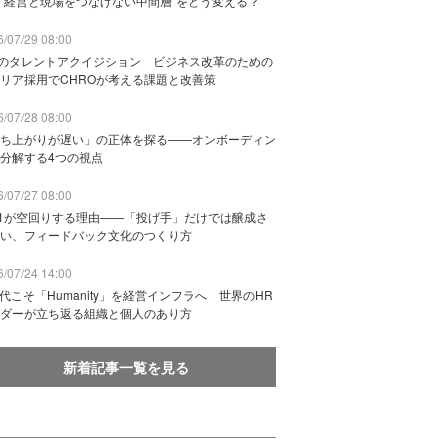
“経営と現場をつなげない中間層”をどう変える？
/07/29 08:00
Bのタレントアクイジション ビジネス改革のための
リア採用でCHROが考える課題と改善策
/07/28 08:00
ち上がりが遅い」の正体を探る——オンボーディン
分解する4つの視点
/07/27 08:00
n1が空回りする理由——「投げ手」だけでは醸成さ
い、フィードバック文化のつくり方
/07/24 14:00
時代こそ「Humanity」を経営インフラへ 世界のHR
ダーが立ち返る組織と個人のあり方
新着記事一覧を見る