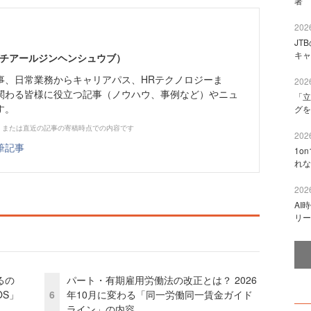
著 
2026
JT
キャ
エイチアールジンヘンシュウブ）
事、日常業務からキャリアパス、HRテクノロジーま
2026
関わる皆様に役立つ記事（ノウハウ、事例など）やニュ
「立
す。
グを
、または直近の記事の寄稿時点での内容です
2026
筆記事
1o
れな
2026
AI
リー
るの
パート・有期雇用労働法の改正とは？ 2026
OS」
6
年10月に変わる「同一労働同一賃金ガイド
ライン」の内容