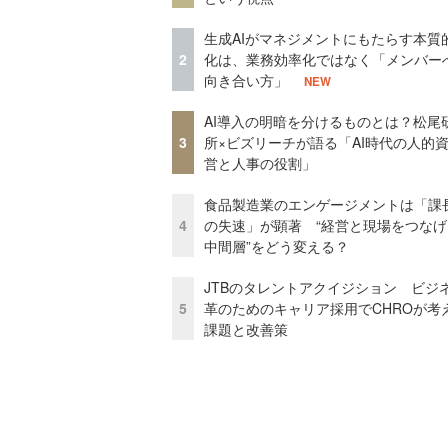
生成AIがマネジメントにもたらす本質
2
化は、業務効率化ではなく「メンバー
向き合い方」
NEW
AI導入の明暗を分けるものとは？松尾
3
所×ビズリーチが語る「AI時代の人的
営と人事の役割」
食品製造業のエンゲージメントは「課
4
の失速」が顕著 “経営と現場をつなげ
中間層”をどう変える？
JTBのタレントアクイジション ビジ
5
革のためのキャリア採用でCHROが考
課題と改善策