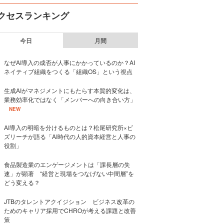
クセスランキング
今日
月間
なぜAI導入の成否が人事にかかっているのか？AI
ネイティブ組織をつくる「組織OS」という視点
生成AIがマネジメントにもたらす本質的変化は、
業務効率化ではなく「メンバーへの向き合い方」
NEW
AI導入の明暗を分けるものとは？松尾研究所×ビ
ズリーチが語る「AI時代の人的資本経営と人事の
役割」
食品製造業のエンゲージメントは「課長層の失
速」が顕著 “経営と現場をつなげない中間層”を
どう変える？
JTBのタレントアクイジション ビジネス改革の
ためのキャリア採用でCHROが考える課題と改善
策