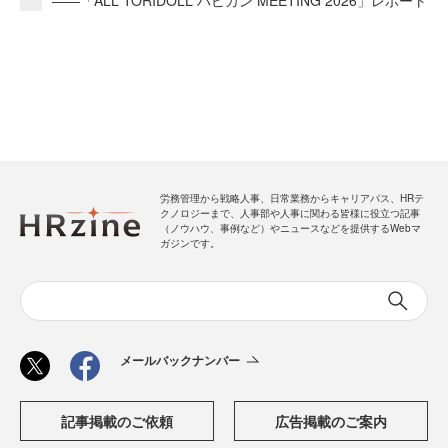
――「ALL TORIDOLL ハピカン MEETING 2026」レポート
労務管理から戦略人事、日常業務からキャリアパス、HRテ
クノロジーまで、人事部や人事に関わる皆様に役立つ記事
（ノウハウ、事例など）やニュースなどを提供するWebマ
ガジンです。
メールバックナンバー
記事掲載のご依頼
広告掲載のご案内