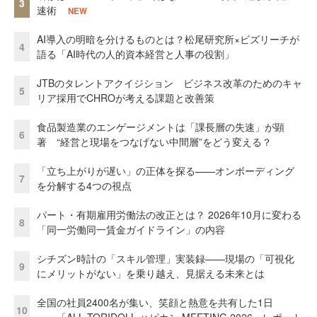
3
速術
NEW
AI導入の明暗を分けるものとは？松尾研究所×ビズリーチが
4
語る「AI時代の人的資本経営と人事の役割」
JTBのタレントアクイジション ビジネス改革のためのキャ
5
リア採用でCHROが考える課題と改善策
食品製造業のエンゲージメントは「課長層の失速」が顕
6
著 “経営と現場をつなげない中間層”をどう変える？
「立ち上がりが遅い」の正体を探る——オンボーディング
7
を分解する4つの視点
パート・有期雇用労働法の改正とは？ 2026年10月に変わる
8
「同一労働同一賃金ガイドライン」の内容
シチズン時計の「スキル管理」実装録——現場の「可視化
9
にメリットがない」を乗り越え、見据える未来とは
全国の社員2400名が集い、笑顔と熱意を共有した1日
10