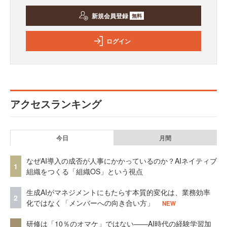
新規会員登録
無料
ログイン
アクセスランキング
今日
月間
なぜAI導入の成否が人事にかかっているのか？AIネイティブ
1
組織をつくる「組織OS」という視点
生成AIがマネジメントにもたらす本質的変化は、業務効率
2
化ではなく「メンバーへの向き合い方」
NEW
研修は「10％のオマケ」ではない——AI時代の経験学習加