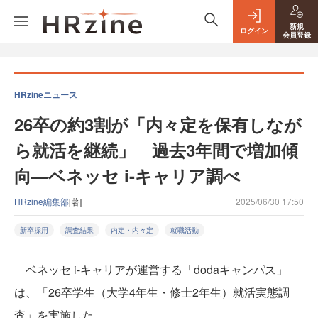
新規
ログイン
会員登録
HRzineニュース
26卒の約3割が「内々定を保有しなが
ら就活を継続」 過去3年間で増加傾
向—ベネッセ i-キャリア調べ
HRzine編集部
[著]
2025/06/30 17:50
新卒採用
調査結果
内定・内々定
就職活動
ベネッセ i-キャリアが運営する「dodaキャンパス」
は、「26卒学生（大学4年生・修士2年生）就活実態調
査」を実施した。