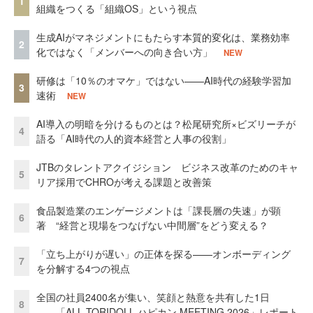
1
組織をつくる「組織OS」という視点
生成AIがマネジメントにもたらす本質的変化は、業務効率
2
化ではなく「メンバーへの向き合い方」
NEW
研修は「10％のオマケ」ではない——AI時代の経験学習加
3
速術
NEW
AI導入の明暗を分けるものとは？松尾研究所×ビズリーチが
4
語る「AI時代の人的資本経営と人事の役割」
JTBのタレントアクイジション ビジネス改革のためのキャ
5
リア採用でCHROが考える課題と改善策
食品製造業のエンゲージメントは「課長層の失速」が顕
6
著 “経営と現場をつなげない中間層”をどう変える？
「立ち上がりが遅い」の正体を探る——オンボーディング
7
を分解する4つの視点
全国の社員2400名が集い、笑顔と熱意を共有した1日
8
――「ALL TORIDOLL ハピカン MEETING 2026」レポート