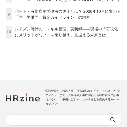
パート・有期雇用労働法の改正とは？ 2026年10月に変わる
9
「同一労働同一賃金ガイドライン」の内容
シチズン時計の「スキル管理」実装録——現場の「可視化
10
にメリットがない」を乗り越え、見据える未来とは
労務管理から戦略人事、日常業務からキャリアパス、HRテ
クノロジーまで、人事部や人事に関わる皆様に役立つ記事
（ノウハウ、事例など）やニュースなどを提供するWebマ
ガジンです。