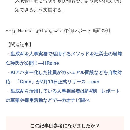
人物像に最も合致する候補者を、より高い精度で特
定できるよう支援する。
«Fig_N» src: fig01.png cap: 評価レポート画面の例。
【関連記事】
・
生成AIを人事実務で活用するメソッドを社労士の岩﨑
仁弥氏が公開！—HRzine
・
AIアバター化した社員がカジュアル面談などを自動対
応 「Geny」が7月14日正式リリース—lean
・
生成AIを活用している人事担当者は約4割 レポート
の草案や採用活動などで—カオナビ調べ
この記事は参考になりましたか？