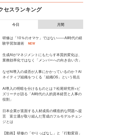
クセスランキング
今日
月間
研修は「10％のオマケ」ではない——AI時代の経
験学習加速術
NEW
生成AIがマネジメントにもたらす本質的変化は、
業務効率化ではなく「メンバーへの向き合い方」
なぜAI導入の成否が人事にかかっているのか？AI
ネイティブ組織をつくる「組織OS」という視点
AI導入の明暗を分けるものとは？松尾研究所×ビ
ズリーチが語る「AI時代の人的資本経営と人事の
役割」
日本企業が直面する人材成長の構造的な問題へ提
言 富士通が取り組んだ育成のフルモデルチェン
ジとは
【動画】研修の「やりっぱなし」と「行動変容」