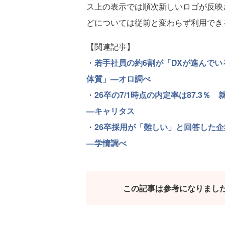
ス上の表示では順次新しいロゴが反映
どについては従前と変わらず利用でき
【関連記事】
・
若手社員の約6割が「DXが進んで
体質」—オロ調べ
・
26卒の7/1時点の内定率は87.3
—キャリタス
・
26卒採用が「難しい」と回答した企
—学情調べ
この記事は参考になりまし