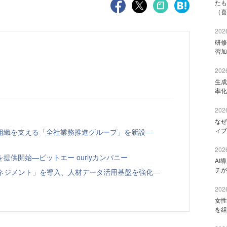
たも
（喜
2026
研修
習加
2026
生成
率化
2026
なぜ
ィブ
組織を支える「全社業務推進グループ」を新設—
2026
供開始—ビットエー ourlyカンパニー
AI
チが
トマネジメント」を導入、人材データ活用基盤を強化—
2026
女性
を組