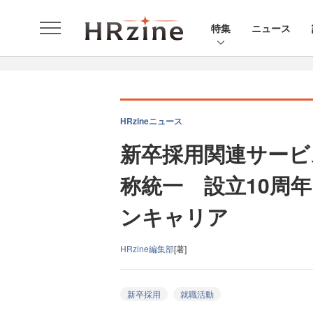
特集
ニュース
HRzineニュース
新卒採用関連サービ
称統一 設立10周
ンキャリア
HRzine編集部
[著]
新卒採用
就職活動