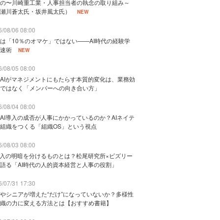
の〜川崎重工業・人事担当者の執念の取り組み～
瀬川蒼太氏・坂井風太氏）
NEW
/08/06 08:00
は「10％のオマケ」ではない——AI時代の経験学
速術
NEW
/08/05 08:00
AIがマネジメントにもたらす本質的変化は、業務効
ではなく「メンバーへの向き合い方」
/08/04 08:00
AI導入の成否が人事にかかっているのか？AIネイテ
組織をつくる「組織OS」という視点
/08/03 08:00
導入の明暗を分けるものとは？松尾研究所×ビズリー
語る「AI時代の人的資本経営と人事の役割」
/07/31 17:30
やシニアが増えた“だけ”になっていないか？多様性
織の力に変える方法とは【おすすめ書籍】