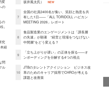
的変
坂井風太氏）
NEW
への
全国の社員2400名が集い、笑顔と熱意を共
7
有した1日――「ALL TORIDOLL ハピカン
るの
MEETING 2026」レポート
OS」
食品製造業のエンゲージメントは「課長層
8
の失速」が顕著 “経営と現場をつなげない
研究
中間層”をどう変える？
資本経
「立ち上がりが遅い」の正体を探る——オ
9
ンボーディングを分解する4つの視点
な問
フル
JTBのタレントアクイジション ビジネス改
10
革のためのキャリア採用でCHROが考える
課題と改善策