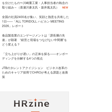
を分けたもの〜川崎重工業・人事担当者の執念の
取り組み～（喜瀬川蒼太氏・坂井風太氏）
NEW
全国の社員2400名が集い、笑顔と熱意を共有した
1日――「ALL TORIDOLL ハピカン MEETING
2026」レポート
食品製造業のエンゲージメントは「課長層の失
速」が顕著 “経営と現場をつなげない中間層”を
どう変える？
「立ち上がりが遅い」の正体を探る——オンボー
ディングを分解する4つの視点
JTBのタレントアクイジション ビジネス改革の
ためのキャリア採用でCHROが考える課題と改善
策