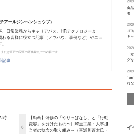
2026
食品
著 
エイチアールジンヘンシュウブ）
2026
事、日常業務からキャリアパス、HRテクノロジーま
JT
キャ
関わる皆様に役立つ記事（ノウハウ、事例など）やニュ
す。
2026
、または直近の記事の寄稿時点での内容です
「立
グを
筆記事
2026
1o
れな
I時
【動画】研修の「やりっぱなし」と「行動
変容」を分けたもの〜川崎重工業・人事担
イ
6
当者の執念の取り組み～（喜瀬川蒼太氏・