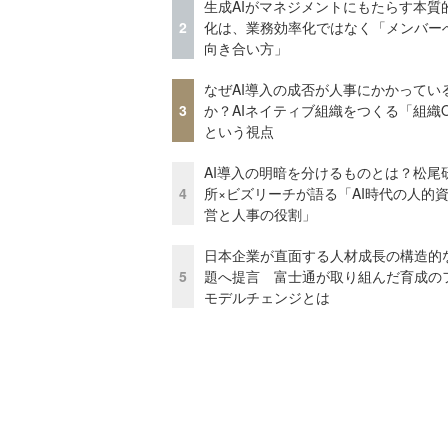
生成AIがマネジメントにもたらす本質
2
化は、業務効率化ではなく「メンバー
向き合い方」
なぜAI導入の成否が人事にかかってい
3
か？AIネイティブ組織をつくる「組織
という視点
AI導入の明暗を分けるものとは？松尾
4
所×ビズリーチが語る「AI時代の人的
営と人事の役割」
日本企業が直面する人材成長の構造的
5
題へ提言 富士通が取り組んだ育成の
モデルチェンジとは