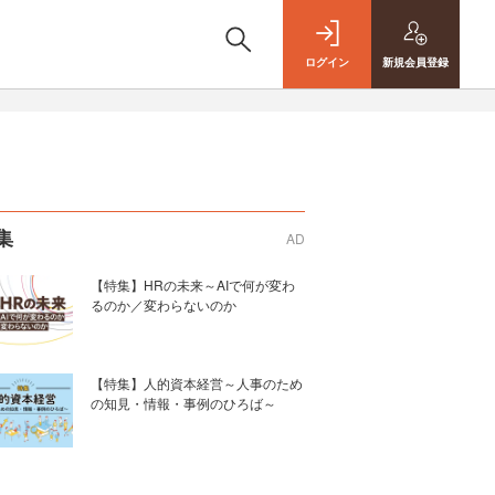
ログイン
新規
会員登録
集
AD
【特集】HRの未来～AIで何が変わ
るのか／変わらないのか
【特集】人的資本経営～人事のため
の知見・情報・事例のひろば～