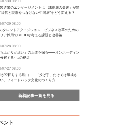
/07/30 08:00
製造業のエンゲージメントは「課長層の失速」が顕
“経営と現場をつなげない中間層”をどう変える？
/07/29 08:00
Bのタレントアクイジション ビジネス改革のための
リア採用でCHROが考える課題と改善策
/07/28 08:00
ち上がりが遅い」の正体を探る——オンボーディン
分解する4つの視点
/07/27 08:00
n1が空回りする理由——「投げ手」だけでは醸成さ
い、フィードバック文化のつくり方
新着記事一覧を見る
ベント