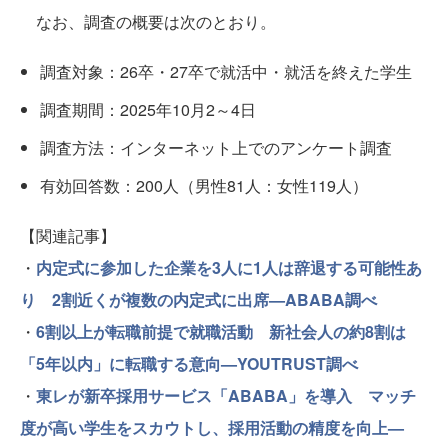
なお、調査の概要は次のとおり。
調査対象：26卒・27卒で就活中・就活を終えた学生
調査期間：2025年10月2～4日
調査方法：インターネット上でのアンケート調査
有効回答数：200人（男性81人：女性119人）
【関連記事】
・
内定式に参加した企業を3人に1人は辞退する可能性あ
り 2割近くが複数の内定式に出席—ABABA調べ
・
6割以上が転職前提で就職活動 新社会人の約8割は
「5年以内」に転職する意向—YOUTRUST調べ
・
東レが新卒採用サービス「ABABA」を導入 マッチ
度が高い学生をスカウトし、採用活動の精度を向上—