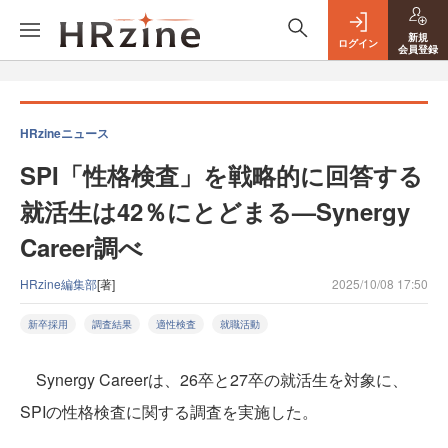
新規
ログイン
会員登録
HRzineニュース
SPI「性格検査」を戦略的に回答する
就活生は42％にとどまる—Synergy
Career調べ
HRzine編集部
[著]
2025/10/08 17:50
新卒採用
調査結果
適性検査
就職活動
Synergy Careerは、26卒と27卒の就活生を対象に、
SPIの性格検査に関する調査を実施した。