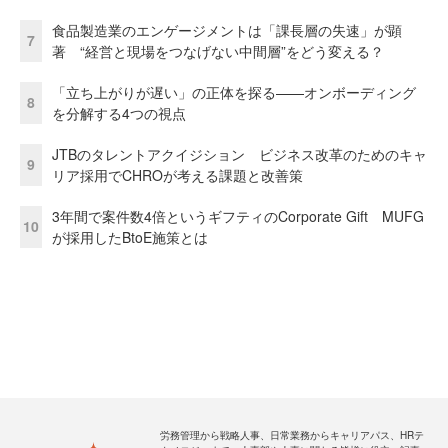
食品製造業のエンゲージメントは「課長層の失速」が顕
7
著 “経営と現場をつなげない中間層”をどう変える？
「立ち上がりが遅い」の正体を探る——オンボーディング
8
を分解する4つの視点
JTBのタレントアクイジション ビジネス改革のためのキャ
9
リア採用でCHROが考える課題と改善策
3年間で案件数4倍というギフティのCorporate Gift MUFG
10
が採用したBtoE施策とは
労務管理から戦略人事、日常業務からキャリアパス、HRテ