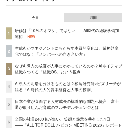
今日
月間
研修は「10％のオマケ」ではない——AI時代の経験学習加
1
速術
NEW
生成AIがマネジメントにもたらす本質的変化は、業務効率
2
化ではなく「メンバーへの向き合い方」
なぜAI導入の成否が人事にかかっているのか？AIネイティブ
3
組織をつくる「組織OS」という視点
AI導入の明暗を分けるものとは？松尾研究所×ビズリーチが
4
語る「AI時代の人的資本経営と人事の役割」
日本企業が直面する人材成長の構造的な問題へ提言 富士
5
通が取り組んだ育成のフルモデルチェンジとは
全国の社員2400名が集い、笑顔と熱意を共有した1日
6
――「ALL TORIDOLL ハピカン MEETING 2026」レポート