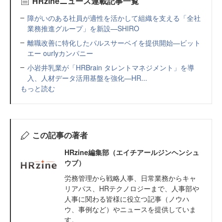
HRzineニュース連載記事一覧
障がいのある社員が適性を活かして組織を支える「全社
業務推進グループ」を新設—SHIRO
離職改善に特化したパルスサーベイを提供開始—ビット
エー ourlyカンパニー
小岩井乳業が「HRBrain タレントマネジメント」を導
入、人材データ活用基盤を強化—HR...
もっと読む
この記事の著者
HRzine編集部（エイチアールジンヘンシュ
ウブ）
労務管理から戦略人事、日常業務からキャ
リアパス、HRテクノロジーまで、人事部や
人事に関わる皆様に役立つ記事（ノウハ
ウ、事例など）やニュースを提供していま
す。