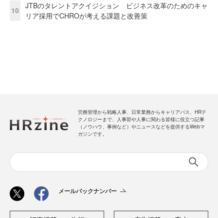
JTBのタレントアクイジション ビジネス改革のためのキャ
10
リア採用でCHROが考える課題と改善策
労務管理から戦略人事、日常業務からキャリアパス、HRテ
クノロジーまで、人事部や人事に関わる皆様に役立つ記事
（ノウハウ、事例など）やニュースなどを提供するWebマ
ガジンです。
メールバックナンバー