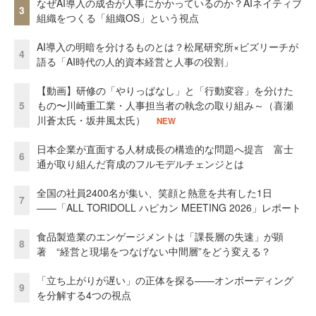
なぜAI導入の成否が人事にかかっているのか？AIネイティブ
3
組織をつくる「組織OS」という視点
AI導入の明暗を分けるものとは？松尾研究所×ビズリーチが
4
語る「AI時代の人的資本経営と人事の役割」
【動画】研修の「やりっぱなし」と「行動変容」を分けた
5
もの〜川崎重工業・人事担当者の執念の取り組み～（喜瀬
川蒼太氏・坂井風太氏）
NEW
日本企業が直面する人材成長の構造的な問題へ提言 富士
6
通が取り組んだ育成のフルモデルチェンジとは
全国の社員2400名が集い、笑顔と熱意を共有した1日
7
――「ALL TORIDOLL ハピカン MEETING 2026」レポート
食品製造業のエンゲージメントは「課長層の失速」が顕
8
著 “経営と現場をつなげない中間層”をどう変える？
「立ち上がりが遅い」の正体を探る——オンボーディング
9
を分解する4つの視点