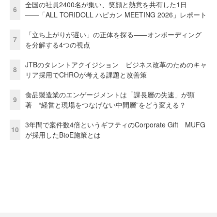
全国の社員2400名が集い、笑顔と熱意を共有した1日
6
――「ALL TORIDOLL ハピカン MEETING 2026」レポート
「立ち上がりが遅い」の正体を探る——オンボーディング
7
を分解する4つの視点
JTBのタレントアクイジション ビジネス改革のためのキャ
8
リア採用でCHROが考える課題と改善策
食品製造業のエンゲージメントは「課長層の失速」が顕
9
著 “経営と現場をつなげない中間層”をどう変える？
3年間で案件数4倍というギフティのCorporate Gift MUFG
10
が採用したBtoE施策とは