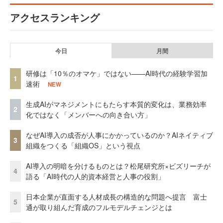
アクセスランキング
今日
月間
研修は「10％のオマケ」ではない——AI時代の経験学習加
1
速術
NEW
生成AIがマネジメントにもたらす本質的変化は、業務効率
2
化ではなく「メンバーへの向き合い方」
なぜAI導入の成否が人事にかかっているのか？AIネイティブ
3
組織をつくる「組織OS」という視点
AI導入の明暗を分けるものとは？松尾研究所×ビズリーチが
4
語る「AI時代の人的資本経営と人事の役割」
日本企業が直面する人材成長の構造的な問題へ提言 富士
5
通が取り組んだ育成のフルモデルチェンジとは