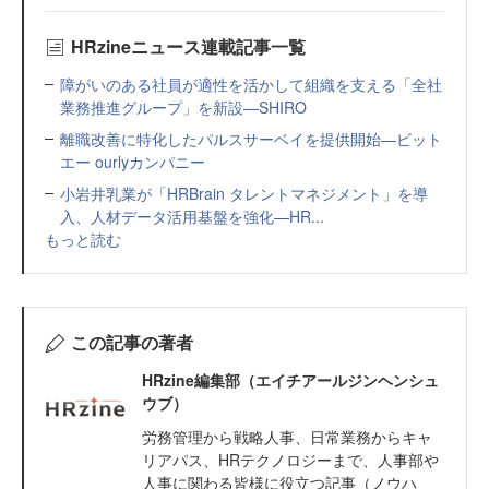
HRzineニュース連載記事一覧
障がいのある社員が適性を活かして組織を支える「全社
業務推進グループ」を新設—SHIRO
離職改善に特化したパルスサーベイを提供開始—ビット
エー ourlyカンパニー
小岩井乳業が「HRBrain タレントマネジメント」を導
入、人材データ活用基盤を強化—HR...
もっと読む
この記事の著者
HRzine編集部（エイチアールジンヘンシュ
ウブ）
労務管理から戦略人事、日常業務からキャ
リアパス、HRテクノロジーまで、人事部や
人事に関わる皆様に役立つ記事（ノウハ