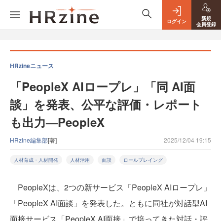
新規
ログイン
会員登録
HRzineニュース
「PeopleX AIロープレ」「同 AI面
談」を発表、公平な評価・レポート
も出力—PeopleX
HRzine編集部
[著]
2025/12/04 19:15
人材育成・人材開発
人材活用
面談
ロールプレイング
PeopleXは、2つの新サービス「PeopleX AIロープレ」
「PeopleX AI面談」を発表した。ともに同社が対話型AI
面接サービス「PeopleX AI面接」で培ってきた対話・評