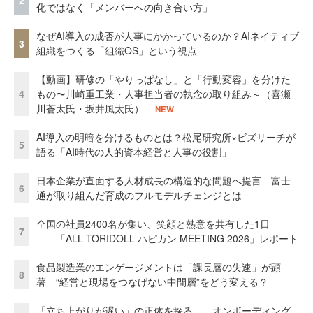
化ではなく「メンバーへの向き合い方」
なぜAI導入の成否が人事にかかっているのか？AIネイティブ
3
組織をつくる「組織OS」という視点
【動画】研修の「やりっぱなし」と「行動変容」を分けた
4
もの〜川崎重工業・人事担当者の執念の取り組み～（喜瀬
川蒼太氏・坂井風太氏）
NEW
AI導入の明暗を分けるものとは？松尾研究所×ビズリーチが
5
語る「AI時代の人的資本経営と人事の役割」
日本企業が直面する人材成長の構造的な問題へ提言 富士
6
通が取り組んだ育成のフルモデルチェンジとは
全国の社員2400名が集い、笑顔と熱意を共有した1日
7
――「ALL TORIDOLL ハピカン MEETING 2026」レポート
食品製造業のエンゲージメントは「課長層の失速」が顕
8
著 “経営と現場をつなげない中間層”をどう変える？
「立ち上がりが遅い」の正体を探る——オンボーディング