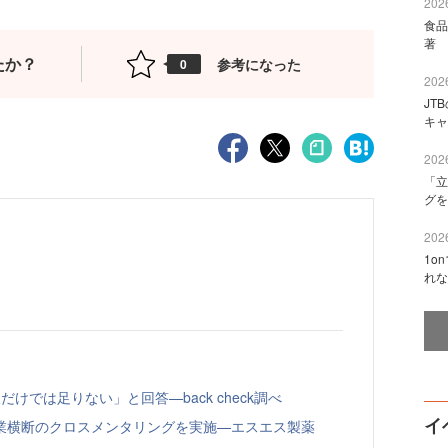
2026
食品
著 
たか？
参考になった
0
2026
JT
キャ
2026
「立
グを
2026
1o
れな
けでは足りない」と回答—back check調べ
イ
業横断のクロスメンタリングを実施—エスエス製薬