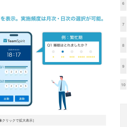
6
7
8
9
10
像クリックで拡大表示］