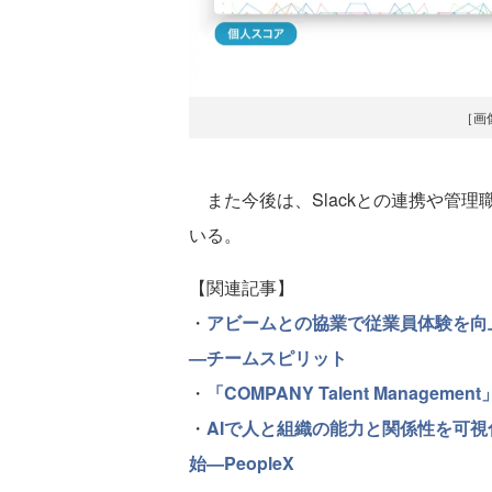
［画
また今後は、Slackとの連携や管
いる。
【関連記事】
・
アビームとの協業で従業員体験を向
—チームスピリット
・
「COMPANY Talent Manag
・
AIで人と組織の能力と関係性を可
始—PeopleX