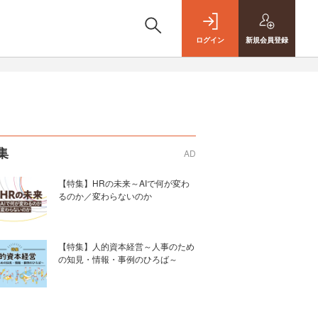
ログイン
新規
会員登録
集
AD
【特集】HRの未来～AIで何が変わ
るのか／変わらないのか
【特集】人的資本経営～人事のため
の知見・情報・事例のひろば～