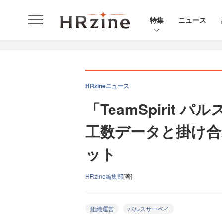
特集
ニュース
HRzineニュース
「TeamSpirit
工数データと掛け合
ット
HRzine編集部
[著]
組織運営
パルスサーベイ