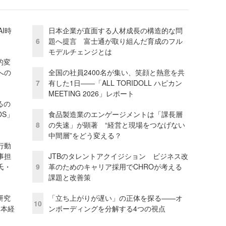
I時
日本企業が直面する人材成長の構造的な問
6
題へ提言 富士通が取り組んだ育成のフル
モデルチェンジとは
的変
への
全国の社員2400名が集い、笑顔と熱意を共
7
有した1日――「ALL TORIDOLL ハピカン
MEETING 2026」レポート
るの
OS」
食品製造業のエンゲージメントは「課長層
8
の失速」が顕著 “経営と現場をつなげない
中間層”をどう変える？
行動
事担
JTBのタレントアクイジション ビジネス改
氏・
9
革のためのキャリア採用でCHROが考える
課題と改善策
研究
「立ち上がりが遅い」の正体を探る——オ
10
資本経
ンボーディングを分解する4つの視点