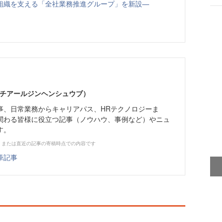
組織を支える「全社業務推進グループ」を新設—
エイチアールジンヘンシュウブ）
事、日常業務からキャリアパス、HRテクノロジーま
関わる皆様に役立つ記事（ノウハウ、事例など）やニュ
す。
、または直近の記事の寄稿時点での内容です
筆記事