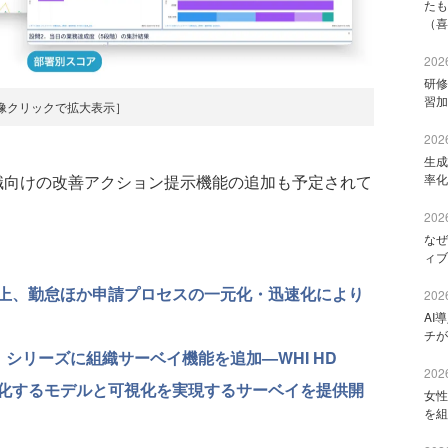
たも
（喜
2026
研修
習加
像クリックで拡大表示］
2026
生成
理職向けの改善アクション提示機能の追加も予定されて
率化
2026
なぜ
ィブ
上、勤怠ほか申請プロセスの一元化・迅速化により
2026
AI
チが
ement」シリーズに組織サーベイ機能を追加—WHI HD
2026
視化するモデルと可視化を実現するサーベイを提供開
女性
を組