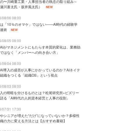
の〜川崎重工業・人事担当者の執念の取り組み～
瀬川蒼太氏・坂井風太氏）
NEW
/08/06 08:00
は「10％のオマケ」ではない——AI時代の経験学
速術
NEW
/08/05 08:00
AIがマネジメントにもたらす本質的変化は、業務効
ではなく「メンバーへの向き合い方」
/08/04 08:00
AI導入の成否が人事にかかっているのか？AIネイテ
組織をつくる「組織OS」という視点
/08/03 08:00
導入の明暗を分けるものとは？松尾研究所×ビズリー
語る「AI時代の人的資本経営と人事の役割」
/07/31 17:30
やシニアが増えた“だけ”になっていないか？多様性
織の力に変える方法とは【おすすめ書籍】