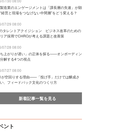
/07/30 08:00
製造業のエンゲージメントは「課長層の失速」が顕
“経営と現場をつなげない中間層”をどう変える？
/07/29 08:00
Bのタレントアクイジション ビジネス改革のための
リア採用でCHROが考える課題と改善策
/07/28 08:00
ち上がりが遅い」の正体を探る——オンボーディン
分解する4つの視点
/07/27 08:00
n1が空回りする理由——「投げ手」だけでは醸成さ
い、フィードバック文化のつくり方
新着記事一覧を見る
ベント