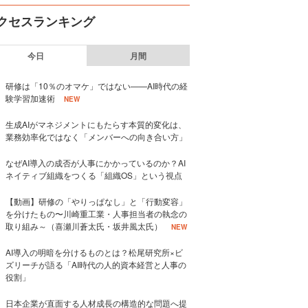
クセスランキング
今日
月間
研修は「10％のオマケ」ではない——AI時代の経
験学習加速術
NEW
生成AIがマネジメントにもたらす本質的変化は、
業務効率化ではなく「メンバーへの向き合い方」
なぜAI導入の成否が人事にかかっているのか？AI
ネイティブ組織をつくる「組織OS」という視点
【動画】研修の「やりっぱなし」と「行動変容」
を分けたもの〜川崎重工業・人事担当者の執念の
取り組み～（喜瀬川蒼太氏・坂井風太氏）
NEW
AI導入の明暗を分けるものとは？松尾研究所×ビ
ズリーチが語る「AI時代の人的資本経営と人事の
役割」
日本企業が直面する人材成長の構造的な問題へ提