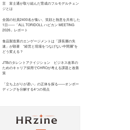
言 富士通が取り組んだ育成のフルモデルチェン
ジとは
全国の社員2400名が集い、笑顔と熱意を共有した
1日――「ALL TORIDOLL ハピカン MEETING
2026」レポート
食品製造業のエンゲージメントは「課長層の失
速」が顕著 “経営と現場をつなげない中間層”を
どう変える？
JTBのタレントアクイジション ビジネス改革の
ためのキャリア採用でCHROが考える課題と改善
策
「立ち上がりが遅い」の正体を探る——オンボー
ディングを分解する4つの視点