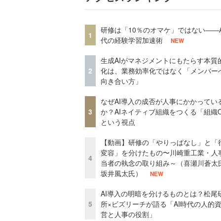
研修は「10％のオマケ」ではない——A
1
代の経験学習加速術
NEW
生成AIがマネジメントにもたらす本質
2
化は、業務効率化ではなく「メンバー
向き合い方」
なぜAI導入の成否が人事にかかってい
3
か？AIネイティブ組織をつくる「組織
という視点
【動画】研修の「やりっぱなし」と「
変容」を分けたもの〜川崎重工業・人
4
当者の執念の取り組み～（喜瀬川蒼太
坂井風太氏）
NEW
AI導入の明暗を分けるものとは？松尾
5
所×ビズリーチが語る「AI時代の人的
営と人事の役割」