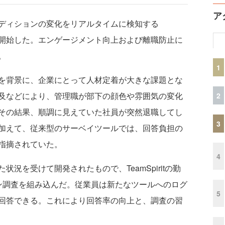
ア
ディションの変化をリアルタイムに検知する
」を提供開始した。エンゲージメント向上および離職防止に
。
1
を背景に、企業にとって人材定着が大きな課題とな
及などにより、管理職が部下の顔色や雰囲気の変化
2
その結果、順調に見えていた社員が突然退職してし
3
加えて、従来型のサーベイツールでは、回答負担の
指摘されていた。
4
した状況を受けて開発されたもので、TeamSpiritの勤
ン調査を組み込んだ。従業員は新たなツールへのログ
5
回答できる。これにより回答率の向上と、調査の習