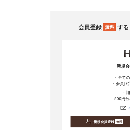
会員登録
する
無料
新規会
・全ての
・会員限
・翔
500円
新規会員登録
無料