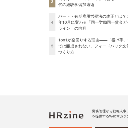
3
代の経験学習加速術
パート・有期雇用労働法の改正とは？ 2
4
年10月に変わる「同一労働同一賃金ガ
ライン」の内容
1on1が空回りする理由——「投げ手
5
では醸成されない、フィードバック文
つくり方
労務管理から戦略人事
を提供するWebマガジ