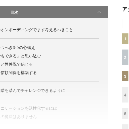
ア
目次
のオンボーディングでまず考えるべきこと
1
つべき3つの心構え
でもできる」と思い込む
2
」と性善説で信じる
、信頼関係を構築する
3
段階を踏んでチャレンジできるように
4
ュニケーションを活性化するには
5
りの魔法はありません