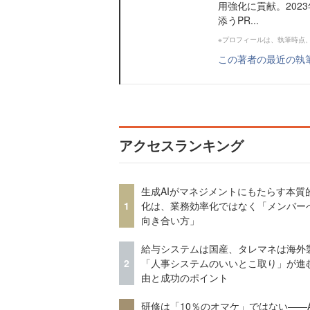
用強化に貢献。202
添うPR...
※プロフィールは、執筆時点
この著者の最近の執
アクセスランキング
生成AIがマネジメントにもたらす本質
1
化は、業務効率化ではなく「メンバー
向き合い方」
給与システムは国産、タレマネは海
2
「人事システムのいいとこ取り」が進
由と成功のポイント
研修は「10％のオマケ」ではない——A