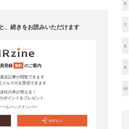
6
7
と、
続きをお読みいただけます
8
員登録
のご案内
無料
9
過去記事が閲覧できます
定メルマガを受信できます
10
泳社の本が買える！
分のポイントをプレゼント
メールバックナンバー
ログイン