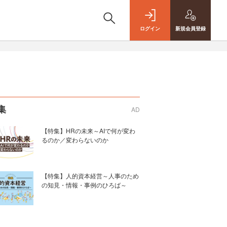
ログイン
新規
会員登録
集
AD
【特集】HRの未来～AIで何が変わ
るのか／変わらないのか
【特集】人的資本経営～人事のため
の知見・情報・事例のひろば～