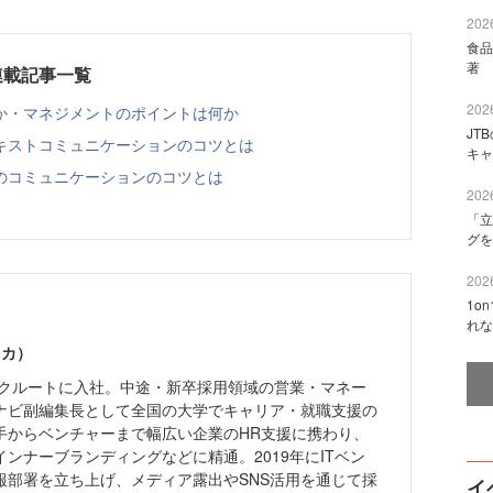
2026
食品
著 
連載記事一覧
2026
か・マネジメントのポイントは何か
JT
キストコミュニケーションのコツとは
キャ
のコミュニケーションのコツとは
2026
「立
グを
2026
1o
れな
ミカ）
社リクルートに入社。中途・新卒採用領域の営業・マネー
ナビ副編集長として全国の大学でキャリア・就職支援の
手からベンチャーまで幅広い企業のHR支援に携わり、
ンナーブランディングなどに精通。2019年にITベン
報部署を立ち上げ、メディア露出やSNS活用を通じて採
イ