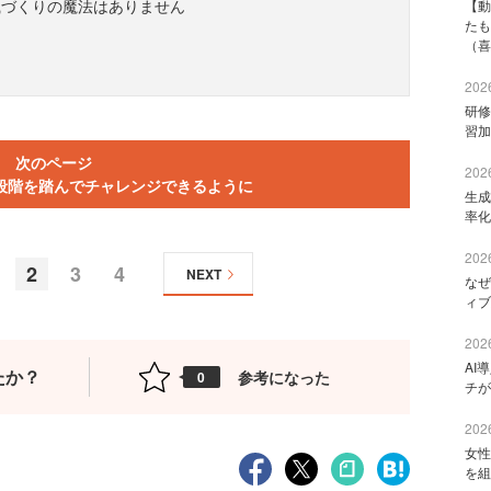
織づくりの魔法はありません
【動
たも
（喜
2026
研修
習加
次のページ
2026
段階を踏んでチャレンジできるように
生成
率化
2026
2
3
4
NEXT
なぜ
ィブ
2026
AI
たか？
参考になった
0
チが
2026
女性
を組