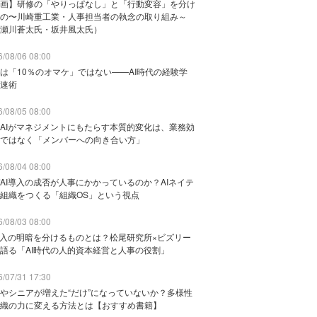
画】研修の「やりっぱなし」と「行動変容」を分け
の〜川崎重工業・人事担当者の執念の取り組み～
瀬川蒼太氏・坂井風太氏）
/08/06 08:00
は「10％のオマケ」ではない——AI時代の経験学
速術
/08/05 08:00
AIがマネジメントにもたらす本質的変化は、業務効
ではなく「メンバーへの向き合い方」
/08/04 08:00
AI導入の成否が人事にかかっているのか？AIネイテ
組織をつくる「組織OS」という視点
/08/03 08:00
導入の明暗を分けるものとは？松尾研究所×ビズリー
語る「AI時代の人的資本経営と人事の役割」
/07/31 17:30
やシニアが増えた“だけ”になっていないか？多様性
織の力に変える方法とは【おすすめ書籍】