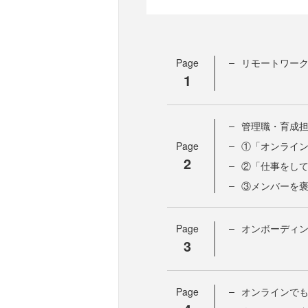
Page
リモートワー
1
管理職・育成担
Page
①「オンライ
2
②「仕事をし
③メンバーを
Page
オンボーディ
3
Page
オンラインで