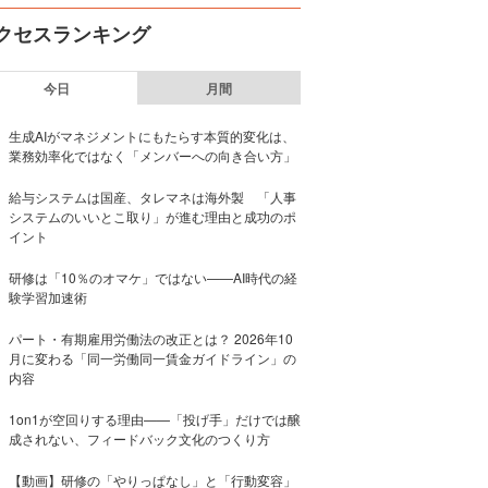
クセスランキング
今日
月間
生成AIがマネジメントにもたらす本質的変化は、
業務効率化ではなく「メンバーへの向き合い方」
給与システムは国産、タレマネは海外製 「人事
システムのいいとこ取り」が進む理由と成功のポ
イント
研修は「10％のオマケ」ではない——AI時代の経
験学習加速術
パート・有期雇用労働法の改正とは？ 2026年10
月に変わる「同一労働同一賃金ガイドライン」の
内容
1on1が空回りする理由——「投げ手」だけでは醸
成されない、フィードバック文化のつくり方
【動画】研修の「やりっぱなし」と「行動変容」