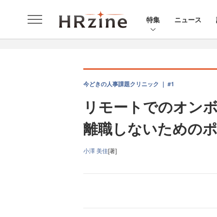
特集
ニュース
今どきの人事課題クリニック ｜ #1
リモートでのオンボ
離職しないための
小澤 美佳
[著]