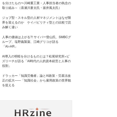
を分けたもの〜川崎重工業・人事担当者の執念の
取り組み～（喜瀬川蒼太氏・坂井風太氏）
ジョブ型・スキル型の人材マネジメントはなぜ限
界を迎えるのか ケイパビリティ型との比較で読
み解く違い
人事の価値は上がる?! サイバー曽山氏、SMBCグ
ループ、塩野義製薬、江崎グリコが語る
「AI×HR」
AI導入の明暗を分けるものとは？松尾研究所×ビ
ズリーチが語る「AI時代の人的資本経営と人事の
役割」
ドラッカー「知識労働者」論とAI政策・労基法改
正の拡大——「知識社会」から雇用政策の世界観
を捉える