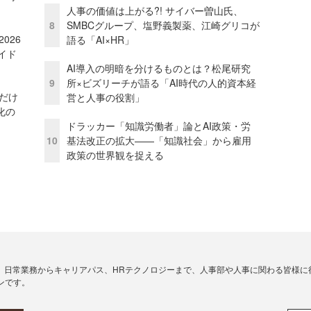
人事の価値は上がる?! サイバー曽山氏、
8
SMBCグループ、塩野義製薬、江崎グリコが
026
語る「AI×HR」
イド
AI導入の明暗を分けるものとは？松尾研究
9
所×ビズリーチが語る「AI時代の人的資本経
」だけ
営と人事の役割」
化の
ドラッカー「知識労働者」論とAI政策・労
10
基法改正の拡大——「知識社会」から雇用
政策の世界観を捉える
、日常業務からキャリアパス、HRテクノロジーまで、人事部や人事に関わる皆様に
ンです。