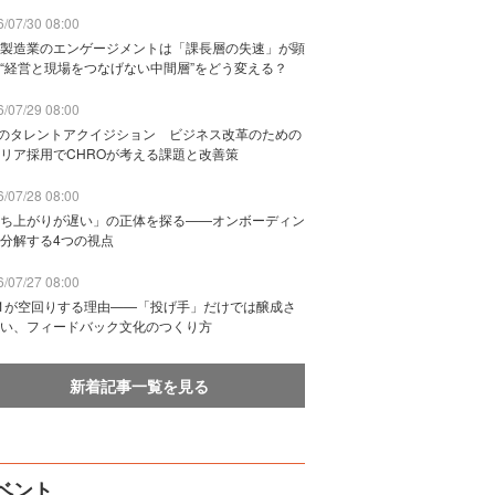
/07/30 08:00
製造業のエンゲージメントは「課長層の失速」が顕
“経営と現場をつなげない中間層”をどう変える？
/07/29 08:00
Bのタレントアクイジション ビジネス改革のための
リア採用でCHROが考える課題と改善策
/07/28 08:00
ち上がりが遅い」の正体を探る——オンボーディン
分解する4つの視点
/07/27 08:00
n1が空回りする理由——「投げ手」だけでは醸成さ
い、フィードバック文化のつくり方
新着記事一覧を見る
ベント