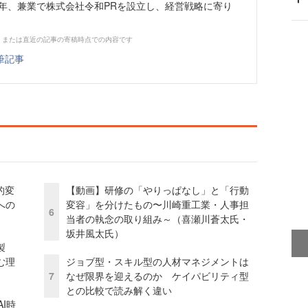
3年、兼業で株式会社令和PRを設立し、経営戦略に寄り
、または直近の記事の寄稿時点での内容です
筆記事
的変
【動画】研修の「やりっぱなし」と「行動
への
変容」を分けたもの〜川崎重工業・人事担
6
当者の執念の取り組み～（喜瀬川蒼太氏・
坂井風太氏）
外製
む理
ジョブ型・スキル型の人材マネジメントは
7
なぜ限界を迎えるのか ケイパビリティ型
との比較で読み解く違い
I時