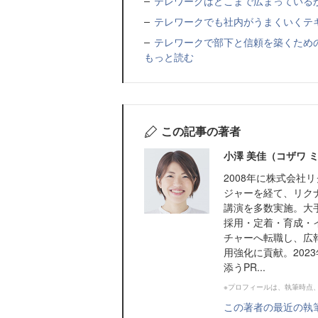
テレワークはどこまで広まっている
テレワークでも社内がうまくいくテ
テレワークで部下と信頼を築くため
もっと読む
この記事の著者
小澤 美佳（コザワ 
2008年に株式会
ジャーを経て、リク
講演を多数実施。大
採用・定着・育成・イ
チャーへ転職し、広
用強化に貢献。202
添うPR...
※プロフィールは、執筆時点
この著者の最近の執