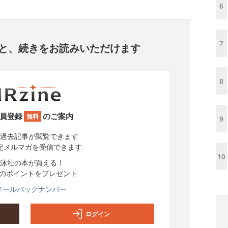
6
7
と、
続きをお読みいただけます
8
員登録
のご案内
無料
9
過去記事が閲覧できます
定メルマガを受信できます
10
泳社の本が買える！
分のポイントをプレゼント
メールバックナンバー
ログイン