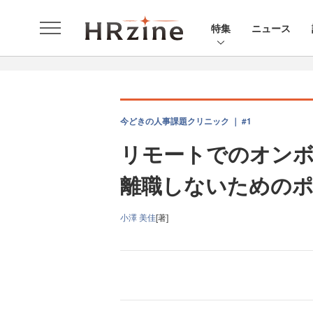
特集
ニュース
今どきの人事課題クリニック ｜ #1
リモートでのオンボ
離職しないための
小澤 美佳
[著]