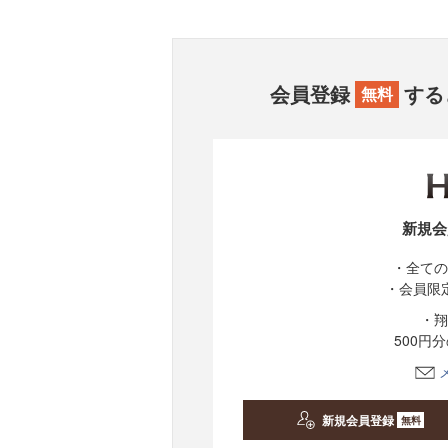
会員登録
する
無料
新規会
・全ての
・会員限
・翔
500円
新規会員登録
無料