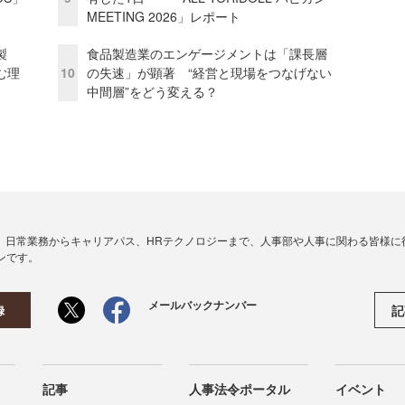
MEETING 2026」レポート
外製
食品製造業のエンゲージメントは「課長層
む理
10
の失速」が顕著 “経営と現場をつなげない
中間層”をどう変える？
、日常業務からキャリアパス、HRテクノロジーまで、人事部や人事に関わる皆様に
ンです。
メールバックナンバー
記
録
記事
人事法令ポータル
イベント