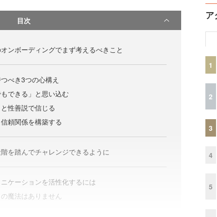
ア
目次
のオンボーディングでまず考えるべきこと
1
つべき3つの心構え
でもできる」と思い込む
2
」と性善説で信じる
、信頼関係を構築する
3
段階を踏んでチャレンジできるように
4
ュニケーションを活性化するには
5
りの魔法はありません