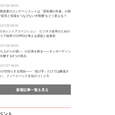
/07/30 08:00
製造業のエンゲージメントは「課長層の失速」が顕
“経営と現場をつなげない中間層”をどう変える？
/07/29 08:00
Bのタレントアクイジション ビジネス改革のための
リア採用でCHROが考える課題と改善策
/07/28 08:00
ち上がりが遅い」の正体を探る——オンボーディン
分解する4つの視点
/07/27 08:00
n1が空回りする理由——「投げ手」だけでは醸成さ
い、フィードバック文化のつくり方
新着記事一覧を見る
ベント