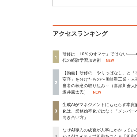
アクセスランキング
研修は「10％のオマケ」ではない——A
1
代の経験学習加速術
NEW
【動画】研修の「やりっぱなし」と「
変容」を分けたもの〜川崎重工業・人
2
当者の執念の取り組み～（喜瀬川蒼太
坂井風太氏）
NEW
生成AIがマネジメントにもたらす本質
3
化は、業務効率化ではなく「メンバー
向き合い方」
なぜAI導入の成否が人事にかかってい
4
か？AIネイティブ組織をつくる「組織