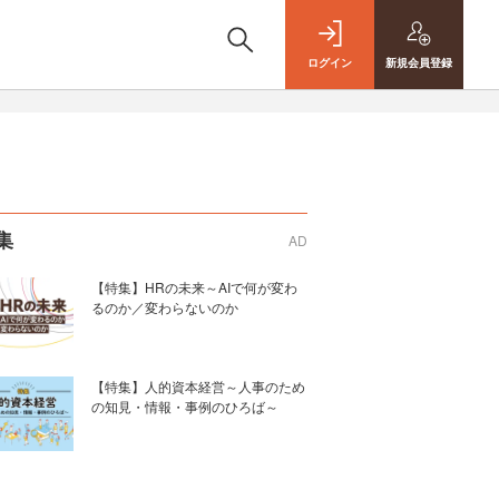
ログイン
新規
会員登録
集
AD
【特集】HRの未来～AIで何が変わ
るのか／変わらないのか
【特集】人的資本経営～人事のため
の知見・情報・事例のひろば～