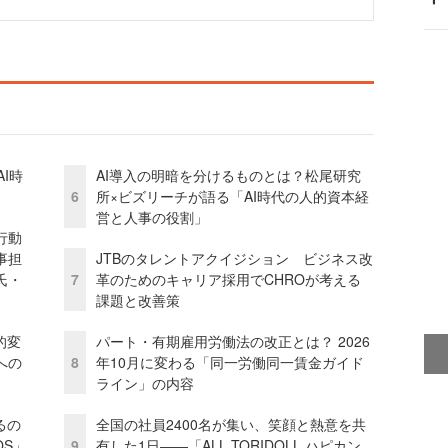
I時
AI導入の明暗を分けるものとは？松尾研究
6
所×ビズリーチが語る「AI時代の人的資本経
営と人事の役割」
行動
事担
JTBのタレントアクイジション ビジネス改
氏・
7
革のためのキャリア採用でCHROが考える
課題と改善策
的変
パート・有期雇用労働法の改正とは？ 2026
への
8
年10月に変わる「同一労働同一賃金ガイド
ライン」の内容
るの
全国の社員2400名が集い、笑顔と熱意を共
OS」
9
有した1日――「ALL TORIDOLL ハピカン