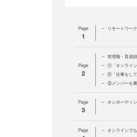
Page
リモートワー
1
管理職・育成担
Page
①「オンライ
2
②「仕事をし
③メンバーを
Page
オンボーディ
3
Page
オンラインで