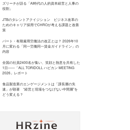
ズリーチが語る「AI時代の人的資本経営と人事の
役割」
JTBのタレントアクイジション ビジネス改革の
ためのキャリア採用でCHROが考える課題と改善
策
パート・有期雇用労働法の改正とは？ 2026年10
月に変わる「同一労働同一賃金ガイドライン」の
内容
全国の社員2400名が集い、笑顔と熱意を共有した
1日――「ALL TORIDOLL ハピカン MEETING
2026」レポート
食品製造業のエンゲージメントは「課長層の失
速」が顕著 “経営と現場をつなげない中間層”を
どう変える？