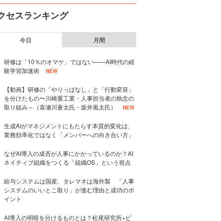
クセスランキング
今日
月間
研修は「10％のオマケ」ではない——AI時代の経
験学習加速術
NEW
【動画】研修の「やりっぱなし」と「行動変容」
を分けたもの〜川崎重工業・人事担当者の執念の
取り組み～（喜瀬川蒼太氏・坂井風太氏）
NEW
生成AIがマネジメントにもたらす本質的変化は、
業務効率化ではなく「メンバーへの向き合い方」
なぜAI導入の成否が人事にかかっているのか？AI
ネイティブ組織をつくる「組織OS」という視点
給与システムは国産、タレマネは海外製 「人事
システムのいいとこ取り」が進む理由と成功のポ
イント
AI導入の明暗を分けるものとは？松尾研究所×ビ