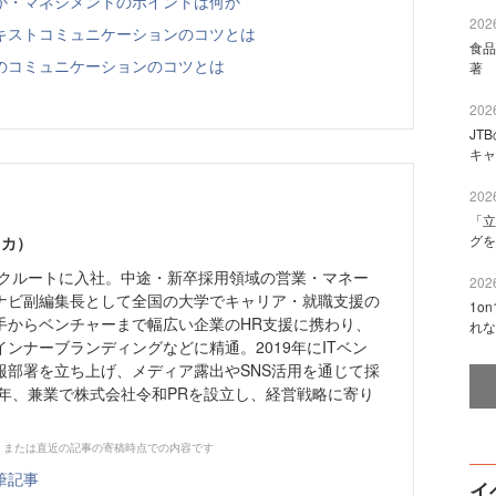
か・マネジメントのポイントは何か
2026
キストコミュニケーションのコツとは
食品
のコミュニケーションのコツとは
著 
2026
JT
キャ
2026
「立
グを
ミカ）
社リクルートに入社。中途・新卒採用領域の営業・マネー
2026
ナビ副編集長として全国の大学でキャリア・就職支援の
1o
手からベンチャーまで幅広い企業のHR支援に携わり、
れな
ンナーブランディングなどに精通。2019年にITベン
報部署を立ち上げ、メディア露出やSNS活用を通じて採
3年、兼業で株式会社令和PRを設立し、経営戦略に寄り
、または直近の記事の寄稿時点での内容です
筆記事
イ