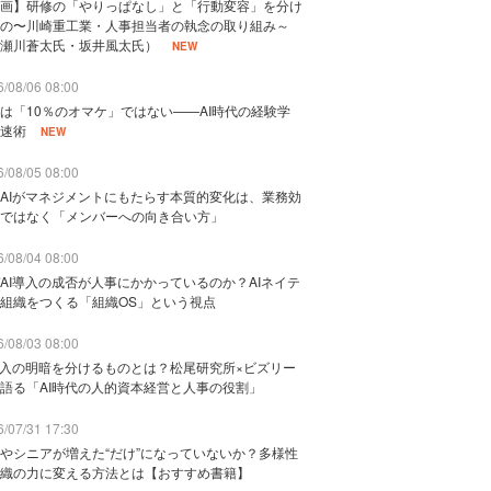
画】研修の「やりっぱなし」と「行動変容」を分け
の〜川崎重工業・人事担当者の執念の取り組み～
瀬川蒼太氏・坂井風太氏）
NEW
/08/06 08:00
は「10％のオマケ」ではない——AI時代の経験学
速術
NEW
/08/05 08:00
AIがマネジメントにもたらす本質的変化は、業務効
ではなく「メンバーへの向き合い方」
/08/04 08:00
AI導入の成否が人事にかかっているのか？AIネイテ
組織をつくる「組織OS」という視点
/08/03 08:00
導入の明暗を分けるものとは？松尾研究所×ビズリー
語る「AI時代の人的資本経営と人事の役割」
/07/31 17:30
やシニアが増えた“だけ”になっていないか？多様性
織の力に変える方法とは【おすすめ書籍】