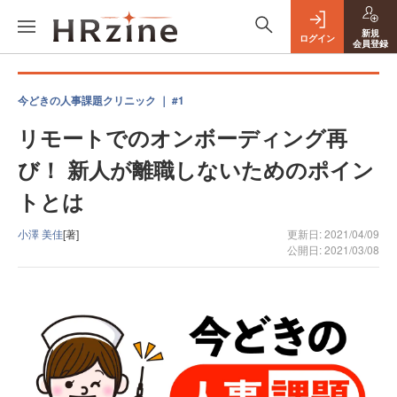
新規
ログイン
会員登録
今どきの人事課題クリニック ｜ #1
リモートでのオンボーディング再
び！ 新人が離職しないためのポイン
トとは
小澤 美佳
[著]
更新日: 2021/04/09
公開日: 2021/03/08