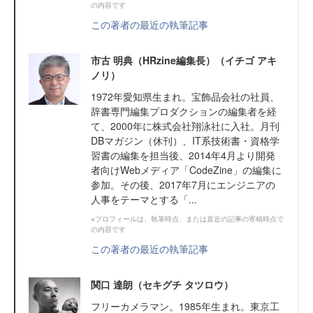
の内容です
この著者の最近の執筆記事
市古 明典（HRzine編集長）（イチゴ アキ
ノリ）
1972年愛知県生まれ。宝飾品会社の社員、
辞書専門編集プロダクションの編集者を経
て、2000年に株式会社翔泳社に入社。月刊
DBマガジン（休刊）、IT系技術書・資格学
習書の編集を担当後、2014年4月より開発
者向けWebメディア「CodeZine」の編集に
参加。その後、2017年7月にエンジニアの
人事をテーマとする「...
※プロフィールは、執筆時点、または直近の記事の寄稿時点で
の内容です
この著者の最近の執筆記事
関口 達朗（セキグチ タツロウ）
フリーカメラマン。1985年生まれ。東京工