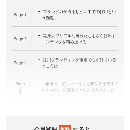
ブランド力が通用しない中での採用とい
Page
1
う難題
等身大でリアルな自分たちをさらけ出す
Page
2
コンテンツを積み上げる
採用ブランディング推進で心がけている
Page
3
ところは
Page
1年目で「デンソーとして何をどう伝えて
4
いくのか」を議論できたのは大きかった
会員登録
すると、
無料