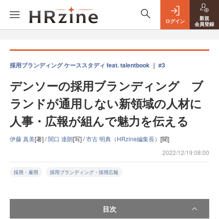
新規
ログイン
会員登録
採用ブランディング ケーススタディ feat. talentbook ｜ #3
デンソーの採用ブランディング ブ
ランドが通用しない新領域の人材に
人事・広報が組んで魅力を伝える
伊藤 真美
[著] /
関口 達朗
[写] /
市古 明典（HRzine編集長）
[聞]
2022/12/19 08:00
採用・雇用
採用ブランディング・採用広報
目次