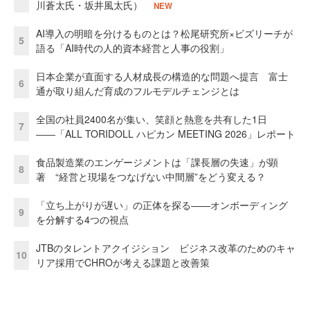
川蒼太氏・坂井風太氏）
NEW
AI導入の明暗を分けるものとは？松尾研究所×ビズリーチが
5
語る「AI時代の人的資本経営と人事の役割」
日本企業が直面する人材成長の構造的な問題へ提言 富士
6
通が取り組んだ育成のフルモデルチェンジとは
全国の社員2400名が集い、笑顔と熱意を共有した1日
7
――「ALL TORIDOLL ハピカン MEETING 2026」レポート
食品製造業のエンゲージメントは「課長層の失速」が顕
8
著 “経営と現場をつなげない中間層”をどう変える？
「立ち上がりが遅い」の正体を探る——オンボーディング
9
を分解する4つの視点
JTBのタレントアクイジション ビジネス改革のためのキャ
10
リア採用でCHROが考える課題と改善策