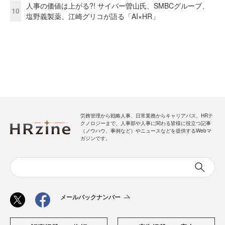
人事の価値は上がる?! サイバー曽山氏、SMBCグループ、
10
塩野義製薬、江崎グリコが語る「AI×HR」
労務管理から戦略人事、日常業務からキャリアパス、HRテ
クノロジーまで、人事部や人事に関わる皆様に役立つ記事
（ノウハウ、事例など）やニュースなどを提供するWebマ
ガジンです。
メールバックナンバー