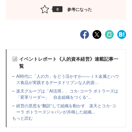
参考になった
0
イベントレポート《人的資本経営》連載記事一
覧
AI時代に「人の力」をどう活かすか——ＪＸ金属とハウ
ス食品が実践するデータドリブンな人的資...
楽天グループは「AI活用」、コカ･コーラ ボトラーズは
「変革リーダー」 自走組織をつくる“...
経営の意思を“翻訳”して組織を動かす 楽天とコカ･コ
ーラ ボトラーズジャパンが共鳴した組織...
もっと読む