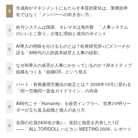
生成AIがマネジメントにもたらす本質的変化は、業務効率
3
化ではなく「メンバーへの向き合い方」
給与システムは国産、タレマネは海外製 「人事システム
4
のいいとこ取り」が進む理由と成功のポイント
AI導入の明暗を分けるものとは？松尾研究所×ビズリーチが
5
語る「AI時代の人的資本経営と人事の役割」
なぜAI導入の成否が人事にかかっているのか？AIネイティブ
6
組織をつくる「組織OS」という視点
パート・有期雇用労働法の改正とは？ 2026年10月に変わる
7
「同一労働同一賃金ガイドライン」の内容
AI時代こそ「Humanity」を経営インフラへ 世界のHRリー
8
ダーが立ち返る組織と個人のあり方
全国の社員2400名が集い、笑顔と熱意を共有した1日
9
――「ALL TORIDOLL ハピカン MEETING 2026」レポート