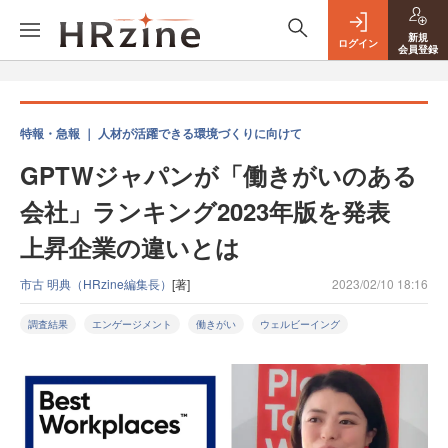
新規
ログイン
会員登録
特報・急報 ｜ 人材が活躍できる環境づくりに向けて
GPTWジャパンが「働きがいのある
会社」ランキング2023年版を発表
上昇企業の違いとは
市古 明典（HRzine編集長）
[著]
2023/02/10 18:16
調査結果
エンゲージメント
働きがい
ウェルビーイング