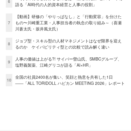
6
語る「AI時代の人的資本経営と人事の役割」
【動画】研修の「やりっぱなし」と「行動変容」を分けた
7
もの〜川崎重工業・人事担当者の執念の取り組み～（喜瀬
川蒼太氏・坂井風太氏）
ジョブ型・スキル型の人材マネジメントはなぜ限界を迎え
8
るのか ケイパビリティ型との比較で読み解く違い
人事の価値は上がる?! サイバー曽山氏、SMBCグループ、
9
塩野義製薬、江崎グリコが語る「AI×HR」
全国の社員2400名が集い、笑顔と熱意を共有した1日
10
――「ALL TORIDOLL ハピカン MEETING 2026」レポート