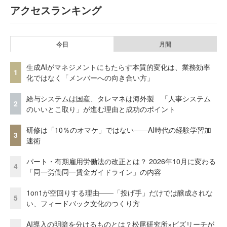
アクセスランキング
今日
月間
生成AIがマネジメントにもたらす本質的変化は、業務効率
1
化ではなく「メンバーへの向き合い方」
給与システムは国産、タレマネは海外製 「人事システム
2
のいいとこ取り」が進む理由と成功のポイント
研修は「10％のオマケ」ではない——AI時代の経験学習加
3
速術
パート・有期雇用労働法の改正とは？ 2026年10月に変わる
4
「同一労働同一賃金ガイドライン」の内容
1on1が空回りする理由——「投げ手」だけでは醸成されな
5
い、フィードバック文化のつくり方
AI導入の明暗を分けるものとは？松尾研究所×ビズリーチが