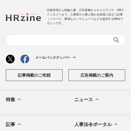
労務管理から戦略人事、日常業務からキャリアパス、HRテ
クノロジーまで、人事部や人事に関わる皆様に役立つ記事
（ノウハウ、事例など）やニュースなどを提供するWebマ
ガジンです。
メールバックナンバー
記事掲載のご依頼
広告掲載のご案内
特集
ニュース
記事
人事法令ポータル