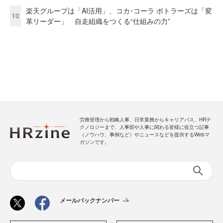
楽天グループは「AI活用」、コカ･コーラ ボトラーズは「変
10
革リーダー」 自走組織をつくる“仕組みの力”
労務管理から戦略人事、日常業務からキャリアパス、HRテ
クノロジーまで、人事部や人事に関わる皆様に役立つ記事
（ノウハウ、事例など）やニュースなどを提供するWebマ
ガジンです。
メールバックナンバー