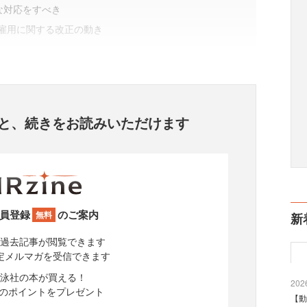
な対応をすべき
雇用に関する改正の動き
と、
続きをお読みいただけます
員登録
のご案内
無料
新
過去記事が閲覧できます
定メルマガを受信できます
泳社の本が買える！
2026
分のポイントをプレゼント
【動