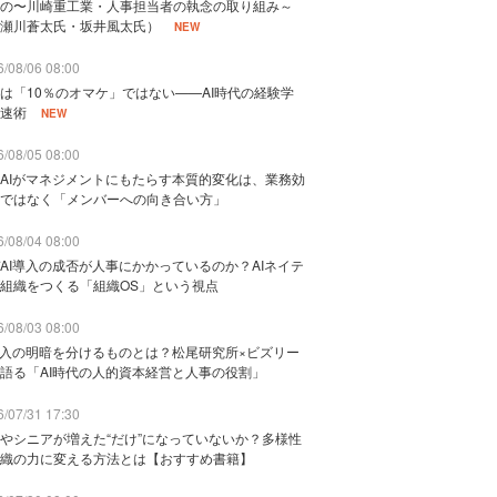
の〜川崎重工業・人事担当者の執念の取り組み～
瀬川蒼太氏・坂井風太氏）
NEW
/08/06 08:00
は「10％のオマケ」ではない——AI時代の経験学
速術
NEW
/08/05 08:00
AIがマネジメントにもたらす本質的変化は、業務効
ではなく「メンバーへの向き合い方」
/08/04 08:00
AI導入の成否が人事にかかっているのか？AIネイテ
組織をつくる「組織OS」という視点
/08/03 08:00
導入の明暗を分けるものとは？松尾研究所×ビズリー
語る「AI時代の人的資本経営と人事の役割」
/07/31 17:30
やシニアが増えた“だけ”になっていないか？多様性
織の力に変える方法とは【おすすめ書籍】