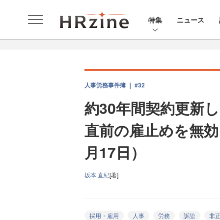
特集
ニュース
人事労務事件簿 ｜ #32
約30年間契約更新
直前の雇止めを無効
月17日）
坂本 直紀
[著]
採用・雇用
人事
労務
訴訟
非