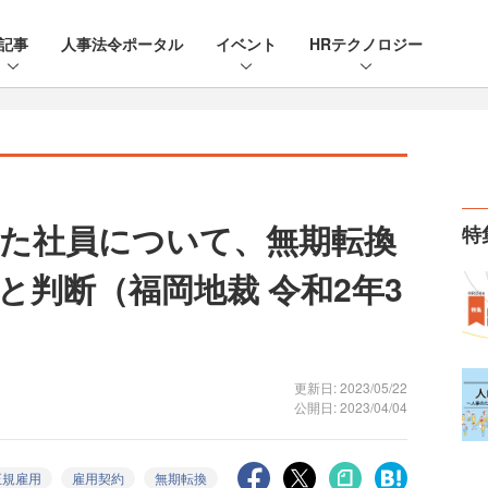
記事
人事法令ポータル
イベント
HRテクノロジー
した社員について、無期転換
特
と判断（福岡地裁 令和2年3
更新日: 2023/05/22
公開日: 2023/04/04
正規雇用
雇用契約
無期転換