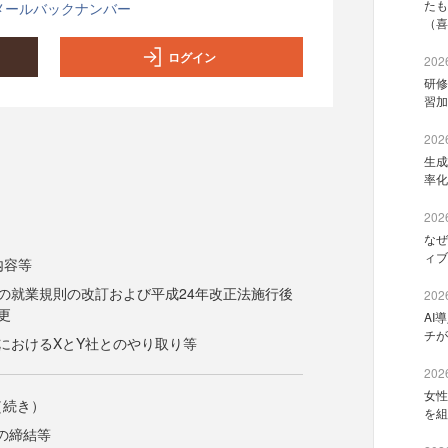
たも
メールバックナンバー
（喜
ログイン
2026
研修
習加
2026
生成
率化
2026
なぜ
ィブ
内容等
年の就業規則の改訂および平成24年改正法施行後
2026
更
AI
チが
年におけるXとY社とのやり取り等
2026
女性
（続き）
を組
の締結等