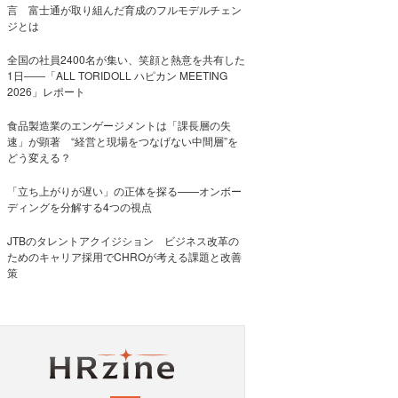
言 富士通が取り組んだ育成のフルモデルチェン
ジとは
全国の社員2400名が集い、笑顔と熱意を共有した
1日――「ALL TORIDOLL ハピカン MEETING
2026」レポート
食品製造業のエンゲージメントは「課長層の失
速」が顕著 “経営と現場をつなげない中間層”を
どう変える？
「立ち上がりが遅い」の正体を探る——オンボー
ディングを分解する4つの視点
JTBのタレントアクイジション ビジネス改革の
ためのキャリア採用でCHROが考える課題と改善
策