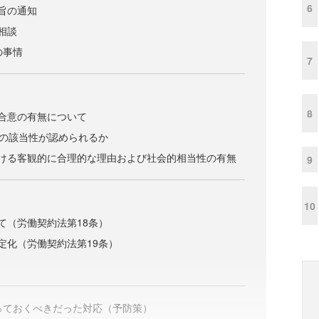
6
旨の通知
相談
の事情
7
8
合意の有無について
条の該当性が認められるか
おける客観的に合理的な理由および社会的相当性の有無
9
10
て（労働契約法第18条）
定化（労働契約法第19条）
取っておくべきだった対応（予防策）