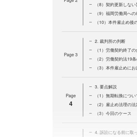
（8）契約更新しない
（9）福岡労働局への
（10）本件雇止め後
2. 裁判所の判断
（1）労働契約終了の
Page
3
（2）労働契約法19
（3）本件雇止めに
3. 要点解説
Page
（1）無期転換につい
4
（2）雇止め法理の法
（3）今回のケース
4. 訴訟になる前に