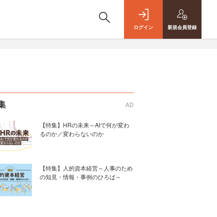
ログイン
新規
会員登録
集
AD
【特集】HRの未来～AIで何が変わ
るのか／変わらないのか
【特集】人的資本経営～人事のため
の知見・情報・事例のひろば～