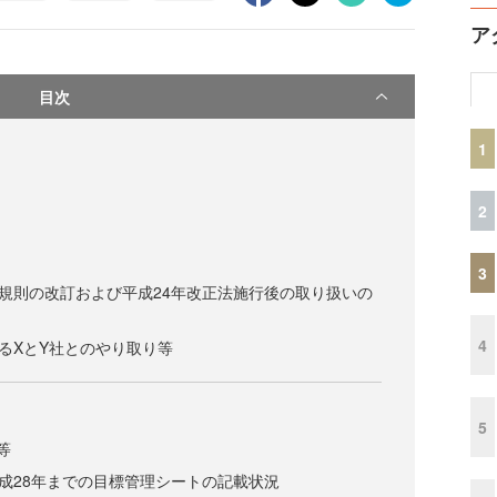
ア
目次
1
2
3
業規則の改訂および平成24年改正法施行後の取り扱いの
4
けるXとY社とのやり取り等
）
5
等
平成28年までの目標管理シートの記載状況