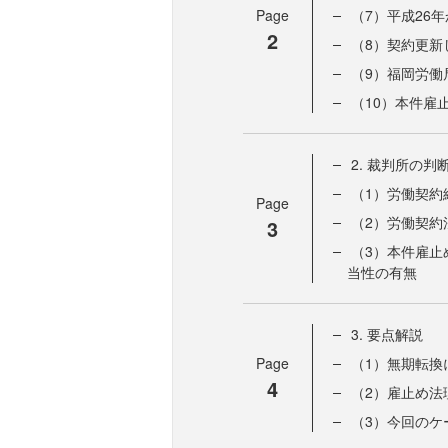
Page
（7）平成26
2
（8）契約更新
（9）福岡労働
（10）本件雇
2. 裁判所の判
（1）労働契約
Page
（2）労働契約
3
（3）本件雇止
当性の有無
3. 要点解説
Page
（1）無期転換
4
（2）雇止め法
（3）今回のケ