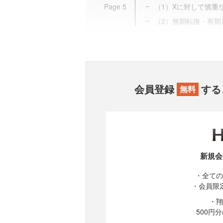
Page
5
（1）Xに対して慎重
（2）無期転換・有期
会員登録
する
無料
新規会
・全ての
・会員限
・翔
500円