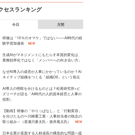
クセスランキング
今日
月間
研修は「10％のオマケ」ではない——AI時代の経
験学習加速術
NEW
生成AIがマネジメントにもたらす本質的変化は、
業務効率化ではなく「メンバーへの向き合い方」
なぜAI導入の成否が人事にかかっているのか？AI
ネイティブ組織をつくる「組織OS」という視点
AI導入の明暗を分けるものとは？松尾研究所×ビ
ズリーチが語る「AI時代の人的資本経営と人事の
役割」
【動画】研修の「やりっぱなし」と「行動変容」
を分けたもの〜川崎重工業・人事担当者の執念の
取り組み～（喜瀬川蒼太氏・坂井風太氏）
NEW
日本企業が直面する人材成長の構造的な問題へ提