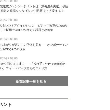
/07/30 08:00
製造業のエンゲージメントは「課長層の失速」が顕
“経営と現場をつなげない中間層”をどう変える？
/07/29 08:00
Bのタレントアクイジション ビジネス改革のための
リア採用でCHROが考える課題と改善策
/07/28 08:00
ち上がりが遅い」の正体を探る——オンボーディン
分解する4つの視点
/07/27 08:00
n1が空回りする理由——「投げ手」だけでは醸成さ
い、フィードバック文化のつくり方
新着記事一覧を見る
ベント