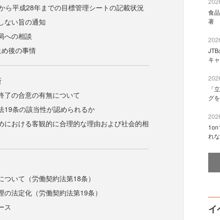
2026
年から平成28年までの目標管理シートの記載状況
食品
しない旨の通知
著 
局への相談
2026
止め後の事情
JT
キャ
2026
断
「立
終了の合意の有無について
グを
法19条の該当性が認められるか
2026
めにおける客観的に合理的な理由および社会的相
1o
れな
について（労働契約法第18条）
理の法定化（労働契約法第19条）
ース
イ