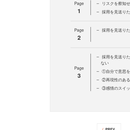
Page
リスクを察知
1
採用を見送り
Page
採用を見送り
2
採用を見送り
ない
Page
①自分で意思
3
②再現性のあ
③感情のスイ
PREV