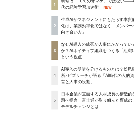
研修は「10％のオマケ」ではない——A
1
代の経験学習加速術
NEW
生成AIがマネジメントにもたらす本質
2
化は、業務効率化ではなく「メンバー
向き合い方」
なぜAI導入の成否が人事にかかってい
3
か？AIネイティブ組織をつくる「組織
という視点
AI導入の明暗を分けるものとは？松尾
4
所×ビズリーチが語る「AI時代の人的
営と人事の役割」
日本企業が直面する人材成長の構造的
5
題へ提言 富士通が取り組んだ育成の
モデルチェンジとは