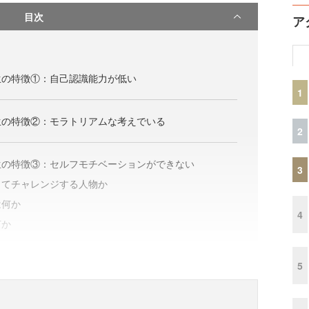
目次
ア
生の特徴①：自己認識能力が低い
1
生の特徴②：モラトリアムな考えでいる
2
生の特徴③：セルフモチベーションができない
3
してチャレンジする人物か
は何か
4
何か
5