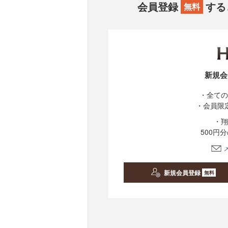
会員登録
する
無料
新規会
・全ての
・会員限
・翔
500円
新規会員登録
無料