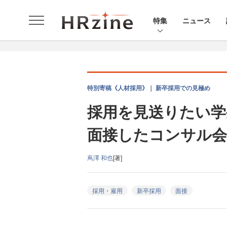
特集
ニュース
特別寄稿《人材採用》｜ 新卒採用での見極め
採用を見送りたい学
面接したコンサル会
蔦澤 和也
[著]
採用・雇用
新卒採用
面接