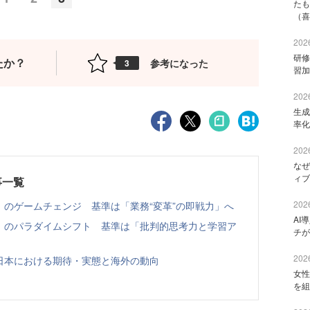
たも
（喜
2026
研修
たか？
参考になった
3
習加
2026
生成
率化
2026
なぜ
ィブ
事一覧
2026
」のゲームチェンジ 基準は「業務“変革”の即戦力」へ
AI
用」のパラダイムシフト 基準は「批判的思考力と学習ア
チが
2026
日本における期待・実態と海外の動向
女性
を組