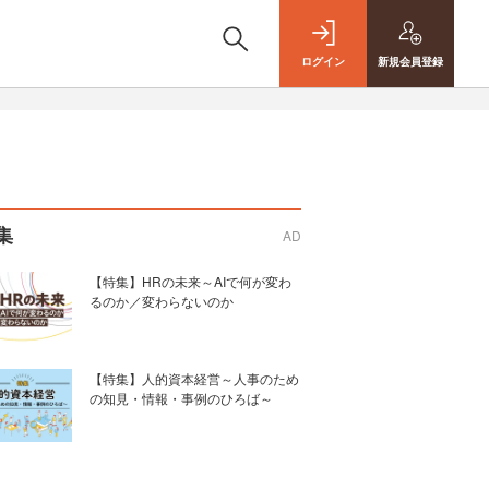
ログイン
新規
会員登録
集
AD
【特集】HRの未来～AIで何が変わ
るのか／変わらないのか
【特集】人的資本経営～人事のため
の知見・情報・事例のひろば～