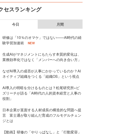
クセスランキング
今日
月間
研修は「10％のオマケ」ではない——AI時代の経
験学習加速術
NEW
生成AIがマネジメントにもたらす本質的変化は、
業務効率化ではなく「メンバーへの向き合い方」
なぜAI導入の成否が人事にかかっているのか？AI
ネイティブ組織をつくる「組織OS」という視点
AI導入の明暗を分けるものとは？松尾研究所×ビ
ズリーチが語る「AI時代の人的資本経営と人事の
役割」
日本企業が直面する人材成長の構造的な問題へ提
言 富士通が取り組んだ育成のフルモデルチェン
ジとは
【動画】研修の「やりっぱなし」と「行動変容」