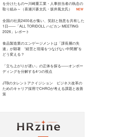
を分けたもの〜川崎重工業・人事担当者の執念の
取り組み～（喜瀬川蒼太氏・坂井風太氏）
NEW
全国の社員2400名が集い、笑顔と熱意を共有した
1日――「ALL TORIDOLL ハピカン MEETING
2026」レポート
食品製造業のエンゲージメントは「課長層の失
速」が顕著 “経営と現場をつなげない中間層”を
どう変える？
「立ち上がりが遅い」の正体を探る——オンボー
ディングを分解する4つの視点
JTBのタレントアクイジション ビジネス改革の
ためのキャリア採用でCHROが考える課題と改善
策