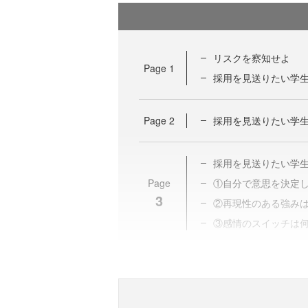
リスクを察知せよ
Page
1
採用を見送りたい学
Page
2
採用を見送りたい学
採用を見送りたい学
Page
①自分で意思を決定
3
②再現性のある強み
③感情のスイッチは