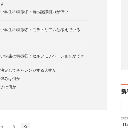
せよ
たい学生の特徴①：自己認識能力が低い
たい学生の特徴②：モラトリアムな考えでいる
たい学生の特徴③：セルフモチベーションができ
を決定してチャレンジする人物か
る強みは何か
ッチは何か
新
2026
【動
1
2
3