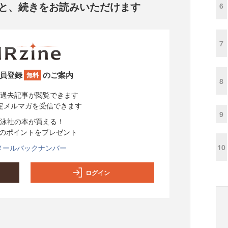
と、
続きをお読みいただけます
6
7
員登録
のご案内
無料
8
過去記事が閲覧できます
定メルマガを受信できます
9
泳社の本が買える！
分のポイントをプレゼント
10
メールバックナンバー
ログイン