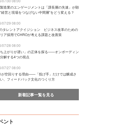
/07/30 08:00
製造業のエンゲージメントは「課長層の失速」が顕
“経営と現場をつなげない中間層”をどう変える？
/07/29 08:00
Bのタレントアクイジション ビジネス改革のための
リア採用でCHROが考える課題と改善策
/07/28 08:00
ち上がりが遅い」の正体を探る——オンボーディン
分解する4つの視点
/07/27 08:00
n1が空回りする理由——「投げ手」だけでは醸成さ
い、フィードバック文化のつくり方
新着記事一覧を見る
ベント