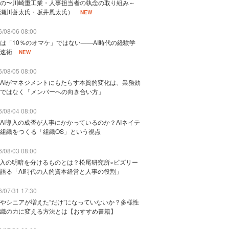
の〜川崎重工業・人事担当者の執念の取り組み～
瀬川蒼太氏・坂井風太氏）
NEW
/08/06 08:00
は「10％のオマケ」ではない——AI時代の経験学
速術
NEW
/08/05 08:00
AIがマネジメントにもたらす本質的変化は、業務効
ではなく「メンバーへの向き合い方」
/08/04 08:00
AI導入の成否が人事にかかっているのか？AIネイテ
組織をつくる「組織OS」という視点
/08/03 08:00
導入の明暗を分けるものとは？松尾研究所×ビズリー
語る「AI時代の人的資本経営と人事の役割」
/07/31 17:30
やシニアが増えた“だけ”になっていないか？多様性
織の力に変える方法とは【おすすめ書籍】