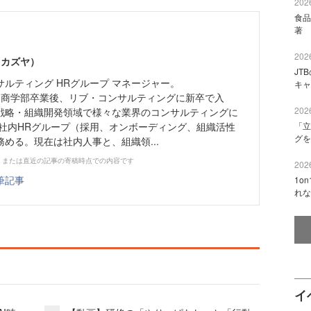
2026
食品
著 
2026
 カズヤ）
JT
ルティング HRグループ マネージャー。
キャ
学 商学部卒業後、リブ・コンサルティングに新卒で入
2026
戦略・組織開発領域で様々な業界のコンサルティングに
、社内HRグループ（採用、オンボーディング、組織活性
「立
グを
める。現在は社内人事と、組織領...
、または直近の記事の寄稿時点での内容です
2026
筆記事
1o
れな
イ