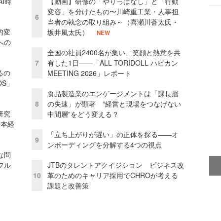
I時
【動画】研修の「やりっぱなし」と「行動
変容」を分けたもの〜川崎重工業・人事担
6
当者の執念の取り組み～（喜瀬川蒼太氏・
的変
坂井風太氏）
NEW
への
全国の社員2400名が集い、笑顔と熱意を共
7
有した1日――「ALL TORIDOLL ハピカン
るの
MEETING 2026」レポート
OS」
食品製造業のエンゲージメントは「課長層
8
の失速」が顕著 “経営と現場をつなげない
研究
中間層”をどう変える？
資本経
「立ち上がりが遅い」の正体を探る——オ
9
ンボーディングを分解する4つの視点
な問
フル
JTBのタレントアクイジション ビジネス改
10
革のためのキャリア採用でCHROが考える
課題と改善策