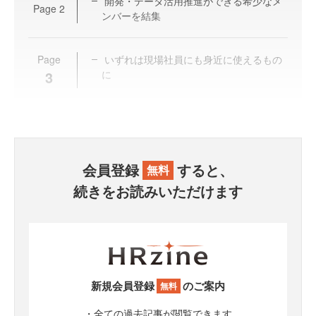
開発・データ活用推進ができる希少なメ
Page
2
ンバーを結集
Page
いずれは現場社員にも身近に使えるもの
3
に
会員登録
すると、
無料
続きをお読みいただけます
新規会員登録
のご案内
無料
・全ての過去記事が閲覧できます