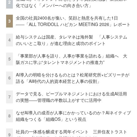
2
化ではなく「メンバーへの向き合い方」
全国の社員2400名が集い、笑顔と熱意を共有した1日
3
――「ALL TORIDOLL ハピカン MEETING 2026」レポート
給与システムは国産、タレマネは海外製 「人事システム
4
のいいとこ取り」が進む理由と成功のポイント
「事業部が人事を語り、人事が事業を語れる」組織へ 大
5
阪ガスに学ぶ“タレントマネジメントの推進力”
AI導入の明暗を分けるものとは？松尾研究所×ビズリーチが
6
語る「AI時代の人的資本経営と人事の役割」
データで見る、ピープルマネジメントにおける生成AI活用
7
の実態——管理職の半数以上がすでに活用中
なぜAI導入の成否が人事にかかっているのか？AIネイティブ
8
組織をつくる「組織OS」という視点
社員の一体感を醸成する周年イベント 三井住友トラスト
9