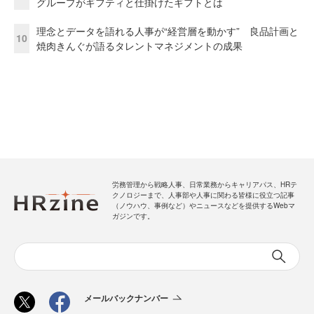
グループがギフティと仕掛けたギフトとは
理念とデータを語れる人事が“経営層を動かす” 良品計画と
10
焼肉きんぐが語るタレントマネジメントの成果
労務管理から戦略人事、日常業務からキャリアパス、HRテ
クノロジーまで、人事部や人事に関わる皆様に役立つ記事
（ノウハウ、事例など）やニュースなどを提供するWebマ
ガジンです。
メールバックナンバー