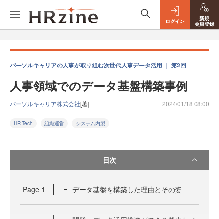
新規
ログイン
会員登録
パーソルキャリアの人事が取り組む次世代人事データ活用 ｜ 第2回
人事領域でのデータ基盤構築事例
パーソルキャリア株式会社
[著]
2024/01/18 08:00
HR Tech
組織運営
システム内製
目次
Page
1
データ基盤を構築した理由とその姿