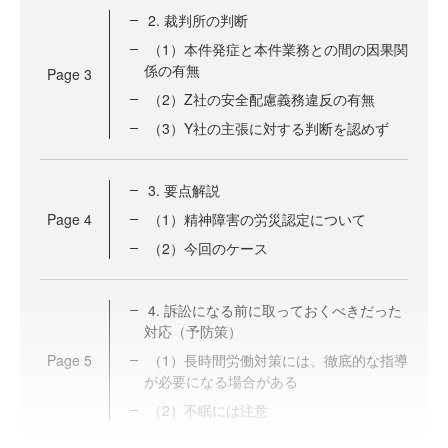
2. 裁判所の判断
（1）本件発症と本件業務との間の因果関
係の有無
Page
3
（2）Z社の安全配慮義務違反の有無
（3）Y社の主張に対する判断を認めず
3. 要点解説
Page
4
（1）精神障害の労災認定について
（2）今回のケース
4. 訴訟になる前に取っておくべきだった
対応（予防策）
Page
5
（1）長時間労働対策には、徹底的な指導
が必要になる場合がある
（2）不眠には注意