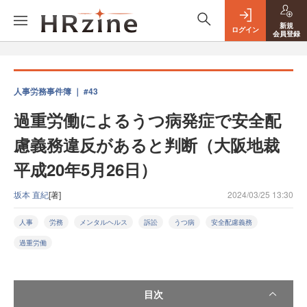
新規
ログイン
会員登録
人事労務事件簿 ｜ #43
過重労働によるうつ病発症で安全配
慮義務違反があると判断（大阪地裁
平成20年5月26日）
坂本 直紀
[著]
2024/03/25 13:30
人事
労務
メンタルヘルス
訴訟
うつ病
安全配慮義務
過重労働
目次