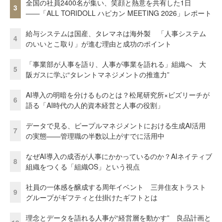
全国の社員2400名が集い、笑顔と熱意を共有した1日
3
――「ALL TORIDOLL ハピカン MEETING 2026」レポート
給与システムは国産、タレマネは海外製 「人事システム
4
のいいとこ取り」が進む理由と成功のポイント
「事業部が人事を語り、人事が事業を語れる」組織へ 大
5
阪ガスに学ぶ“タレントマネジメントの推進力”
AI導入の明暗を分けるものとは？松尾研究所×ビズリーチが
6
語る「AI時代の人的資本経営と人事の役割」
データで見る、ピープルマネジメントにおける生成AI活用
7
の実態——管理職の半数以上がすでに活用中
なぜAI導入の成否が人事にかかっているのか？AIネイティブ
8
組織をつくる「組織OS」という視点
社員の一体感を醸成する周年イベント 三井住友トラスト
9
グループがギフティと仕掛けたギフトとは
理念とデータを語れる人事が“経営層を動かす” 良品計画と