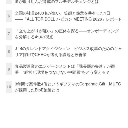
通が取り組んだ育成のフルモデルチェンジとは
全国の社員2400名が集い、笑顔と熱意を共有した1日
6
――「ALL TORIDOLL ハピカン MEETING 2026」レポート
「立ち上がりが遅い」の正体を探る——オンボーディング
7
を分解する4つの視点
JTBのタレントアクイジション ビジネス改革のためのキャ
8
リア採用でCHROが考える課題と改善策
食品製造業のエンゲージメントは「課長層の失速」が顕
9
著 “経営と現場をつなげない中間層”をどう変える？
3年間で案件数4倍というギフティのCorporate Gift MUFG
10
が採用したBtoE施策とは