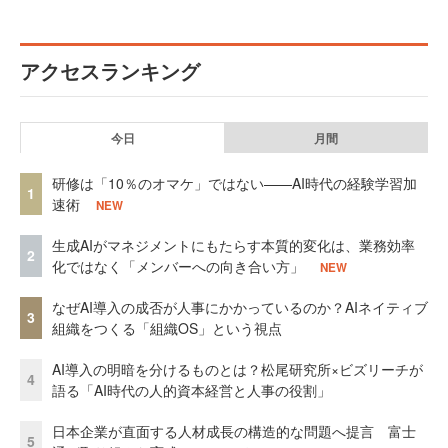
アクセスランキング
今日
月間
研修は「10％のオマケ」ではない——AI時代の経験学習加
1
速術
NEW
生成AIがマネジメントにもたらす本質的変化は、業務効率
2
化ではなく「メンバーへの向き合い方」
NEW
なぜAI導入の成否が人事にかかっているのか？AIネイティブ
3
組織をつくる「組織OS」という視点
AI導入の明暗を分けるものとは？松尾研究所×ビズリーチが
4
語る「AI時代の人的資本経営と人事の役割」
日本企業が直面する人材成長の構造的な問題へ提言 富士
5