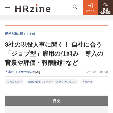
新規
ログイン
会員登録
現役人事に聞く！ | #5
3社の現役人事に聞く！ 自社に合う
「ジョブ型」雇用の仕組み 導入の
背景や評価・報酬設計など
人事のヨコガオ編集部
[著]
2024/08/19 08:00
ジョブ型雇用
職務記述書（ジョブディスクリプション）
人事評価
目次