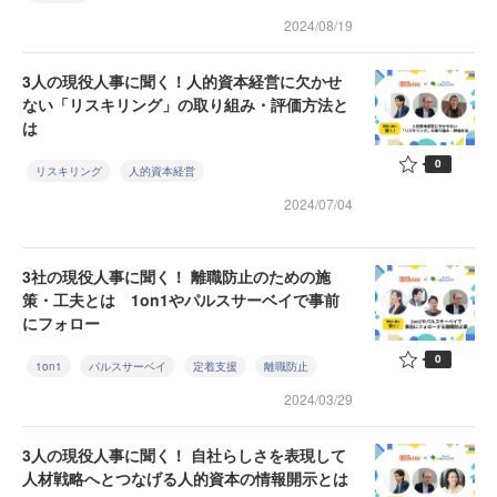
2024/08/19
3人の現役人事に聞く！人的資本経営に欠かせ
ない「リスキリング」の取り組み・評価方法と
は
0
リスキリング
人的資本経営
2024/07/04
3社の現役人事に聞く！ 離職防止のための施
策・工夫とは 1on1やパルスサーベイで事前
にフォロー
0
1on1
パルスサーベイ
定着支援
離職防止
2024/03/29
3人の現役人事に聞く！ 自社らしさを表現して
人材戦略へとつなげる人的資本の情報開示とは