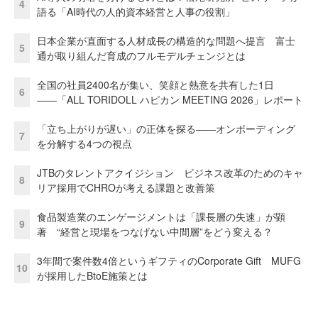
4
語る「AI時代の人的資本経営と人事の役割」
日本企業が直面する人材成長の構造的な問題へ提言 富士
5
通が取り組んだ育成のフルモデルチェンジとは
全国の社員2400名が集い、笑顔と熱意を共有した1日
6
――「ALL TORIDOLL ハピカン MEETING 2026」レポート
「立ち上がりが遅い」の正体を探る——オンボーディング
7
を分解する4つの視点
JTBのタレントアクイジション ビジネス改革のためのキャ
8
リア採用でCHROが考える課題と改善策
食品製造業のエンゲージメントは「課長層の失速」が顕
9
著 “経営と現場をつなげない中間層”をどう変える？
3年間で案件数4倍というギフティのCorporate Gift MUFG
10
が採用したBtoE施策とは