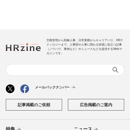
労務管理から戦略人事、日常業務からキャリアパス、HRテ
クノロジーまで、人事部や人事に関わる皆様に役立つ記事
（ノウハウ、事例など）やニュースなどを提供するWebマ
ガジンです。
メールバックナンバー
記事掲載のご依頼
広告掲載のご案内
特集
ニュース