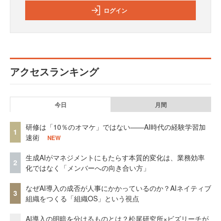
ログイン
アクセスランキング
今日
月間
研修は「10％のオマケ」ではない——AI時代の経験学習加
1
速術
NEW
生成AIがマネジメントにもたらす本質的変化は、業務効率
2
化ではなく「メンバーへの向き合い方」
なぜAI導入の成否が人事にかかっているのか？AIネイティブ
3
組織をつくる「組織OS」という視点
AI導入の明暗を分けるものとは？松尾研究所×ビズリーチが