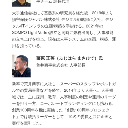
事チーム 課長代理
大手通信会社にて基盤系の研究員を経た後、2019年より
損害保険ジャパン株式会社 デジタル戦略部に入社。デジ
タル/ITインフラの企画/構築を手掛ける。2021年の
SOMPO Light Vortex設立と同時に兼務出向し、人事機能
の立ち上げを担当。現在は人事システムの企画、構築、運
用を担っている。
藤原 正英（ふじはら まさひで）氏
荒井商事株式会社 人事部長
新卒で荒井商事に入社し、スーパーのスタッフやポルトガ
ルでの貿易事業などを経て、2014年より人事へ。人事領
域では、主に採用、教育、人事制度の制定や運用のリーダ
ーを担う一方、コーポレートブランディングにも携わる。
創業100周年を機に実施した「創業100周年プロジェク
ト」では統括リーダーとして、10名の委員と共に企画と
実行を牽引した。