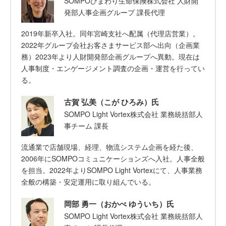
SOMPOひまわり生命保険株式会社 人財開
発部人事企画グループ 課長代理
2019年新卒入社。同年宮崎支社へ配属（代理店営業）。
2022年グループ会社お客さまサービス部へ出向（企画業
務）2023年より人財開発部企画グループへ異動。現在は
人事制度・エンゲージメント調査の企画・運営を行ってい
る。
古賀 弘美（こが ひろみ）氏
SOMPO Light Vortex株式会社 業務統括部人
事チーム 課長
流通業で店舗現場、経理、物流システム企画を経た後、
2006年にSOMPOコミュニケーションズへ入社。人事全般
を担当。2022年よりSOMPO Light Vortexにて、人事業務
全般の構築・安定運用に取り組んでいる。
岡部 勇一（おかべ ゆういち）氏
SOMPO Light Vortex株式会社 業務統括部人