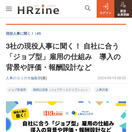
新規
ログイン
会員登録
現役人事に聞く！ | #5
3社の現役人事に聞く！ 自社に合う
「ジョブ型」雇用の仕組み 導入の
背景や評価・報酬設計など
人事のヨコガオ編集部
[著]
2024/08/19 08:00
ジョブ型雇用
職務記述書（ジョブディスクリプション）
人事評価