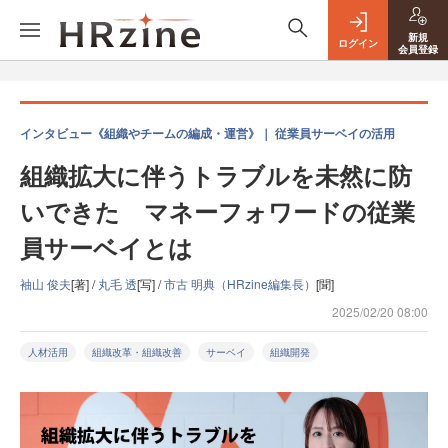
新規
ログイン
会員登録
インタビュー《組織やチームの編成・運営》｜ 従業員サーベイの活用
組織拡大に伴うトラブルを未然に防
いできた マネーフォワードの従業
員サーベイとは
袖山 俊夫
[著] /
丸毛 透
[写] /
市古 明典（HRzine編集長）
[聞]
2025/02/20 08:00
人材活用
組織改革・組織改善
サーベイ
組織開発