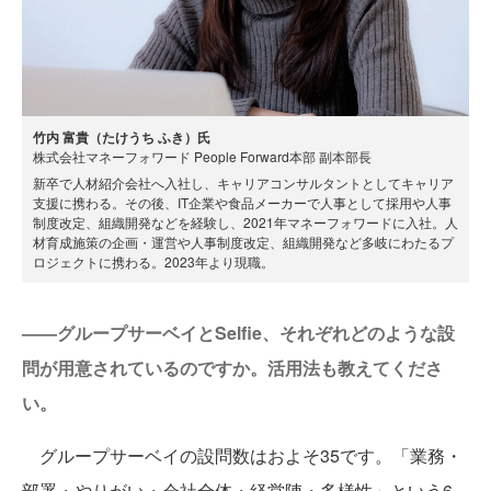
竹内 富貴（たけうち ふき）氏
株式会社マネーフォワード People Forward本部 副本部長
新卒で人材紹介会社へ入社し、キャリアコンサルタントとしてキャリア
支援に携わる。その後、IT企業や食品メーカーで人事として採用や人事
制度改定、組織開発などを経験し、2021年マネーフォワードに入社。人
材育成施策の企画・運営や人事制度改定、組織開発など多岐にわたるプ
ロジェクトに携わる。2023年より現職。
——グループサーベイとSelfie、それぞれどのような設
問が用意されているのですか。活用法も教えてくださ
い。
グループサーベイの設問数はおよそ35です。「業務・
部署・やりがい・会社全体・経営陣・多様性」という6