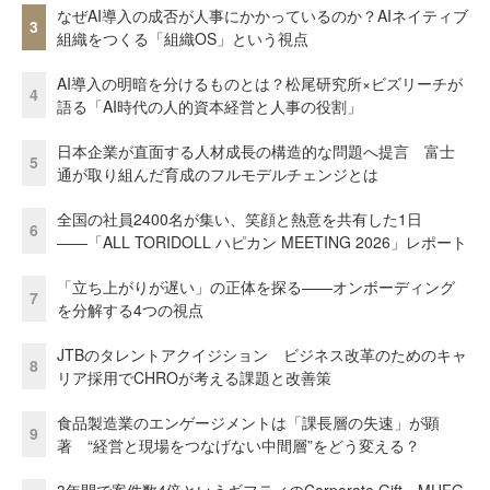
なぜAI導入の成否が人事にかかっているのか？AIネイティブ
3
組織をつくる「組織OS」という視点
AI導入の明暗を分けるものとは？松尾研究所×ビズリーチが
4
語る「AI時代の人的資本経営と人事の役割」
日本企業が直面する人材成長の構造的な問題へ提言 富士
5
通が取り組んだ育成のフルモデルチェンジとは
全国の社員2400名が集い、笑顔と熱意を共有した1日
6
――「ALL TORIDOLL ハピカン MEETING 2026」レポート
「立ち上がりが遅い」の正体を探る——オンボーディング
7
を分解する4つの視点
JTBのタレントアクイジション ビジネス改革のためのキャ
8
リア採用でCHROが考える課題と改善策
食品製造業のエンゲージメントは「課長層の失速」が顕
9
著 “経営と現場をつなげない中間層”をどう変える？
3年間で案件数4倍というギフティのCorporate Gift MUFG