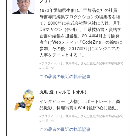
ノリ）
1972年愛知県生まれ。宝飾品会社の社員、
辞書専門編集プロダクションの編集者を経
て、2000年に株式会社翔泳社に入社。月刊
DBマガジン（休刊）、IT系技術書・資格学
習書の編集を担当後、2014年4月より開発
者向けWebメディア「CodeZine」の編集に
参加。その後、2017年7月にエンジニアの
人事をテーマとする「...
※プロフィールは、執筆時点、または直近の記事の寄稿時点で
の内容です
この著者の最近の執筆記事
丸毛 透（マルモ トオル）
インタビュー（人物）、ポートレート、商
品撮影、料理写真をWeb雑誌中心に活動。
※プロフィールは、執筆時点、または直近の記事の寄稿時点で
の内容です
この著者の最近の執筆記事