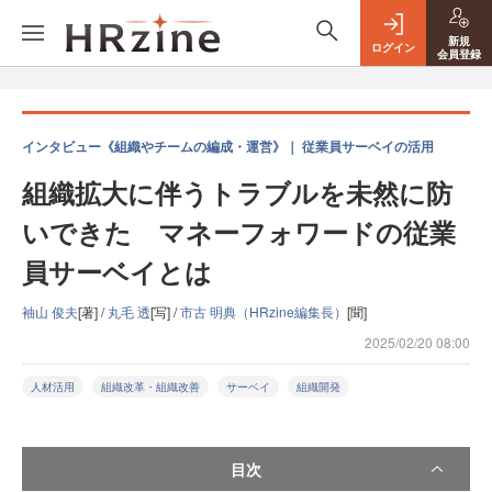
新規
ログイン
会員登録
インタビュー《組織やチームの編成・運営》｜ 従業員サーベイの活用
組織拡大に伴うトラブルを未然に防
いできた マネーフォワードの従業
員サーベイとは
袖山 俊夫
[著] /
丸毛 透
[写] /
市古 明典（HRzine編集長）
[聞]
2025/02/20 08:00
人材活用
組織改革・組織改善
サーベイ
組織開発
目次