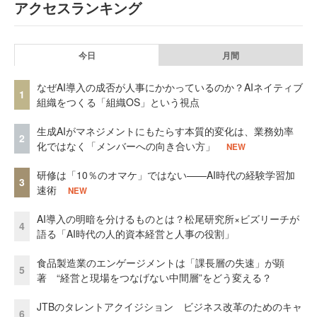
アクセスランキング
今日
月間
なぜAI導入の成否が人事にかかっているのか？AIネイティブ
1
組織をつくる「組織OS」という視点
生成AIがマネジメントにもたらす本質的変化は、業務効率
2
化ではなく「メンバーへの向き合い方」
NEW
研修は「10％のオマケ」ではない——AI時代の経験学習加
3
速術
NEW
AI導入の明暗を分けるものとは？松尾研究所×ビズリーチが
4
語る「AI時代の人的資本経営と人事の役割」
食品製造業のエンゲージメントは「課長層の失速」が顕
5
著 “経営と現場をつなげない中間層”をどう変える？
JTBのタレントアクイジション ビジネス改革のためのキャ
6