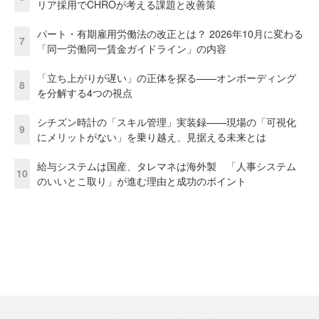
リア採用でCHROが考える課題と改善策
パート・有期雇用労働法の改正とは？ 2026年10月に変わる
7
「同一労働同一賃金ガイドライン」の内容
「立ち上がりが遅い」の正体を探る——オンボーディング
8
を分解する4つの視点
シチズン時計の「スキル管理」実装録——現場の「可視化
9
にメリットがない」を乗り越え、見据える未来とは
給与システムは国産、タレマネは海外製 「人事システム
10
のいいとこ取り」が進む理由と成功のポイント