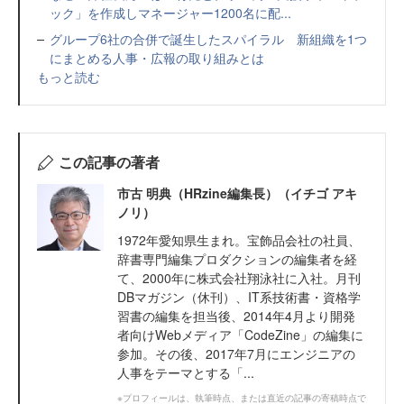
ック」を作成しマネージャー1200名に配...
グループ6社の合併で誕生したスパイラル 新組織を1つ
にまとめる人事・広報の取り組みとは
もっと読む
この記事の著者
市古 明典（HRzine編集長）（イチゴ アキ
ノリ）
1972年愛知県生まれ。宝飾品会社の社員、
辞書専門編集プロダクションの編集者を経
て、2000年に株式会社翔泳社に入社。月刊
DBマガジン（休刊）、IT系技術書・資格学
習書の編集を担当後、2014年4月より開発
者向けWebメディア「CodeZine」の編集に
参加。その後、2017年7月にエンジニアの
人事をテーマとする「...
※プロフィールは、執筆時点、または直近の記事の寄稿時点で