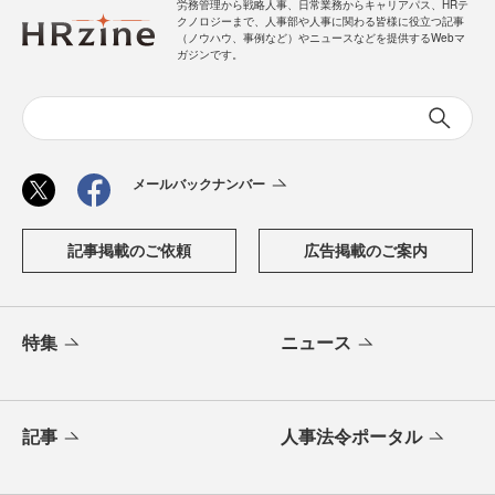
労務管理から戦略人事、日常業務からキャリアパス、HRテ
クノロジーまで、人事部や人事に関わる皆様に役立つ記事
（ノウハウ、事例など）やニュースなどを提供するWebマ
ガジンです。
メールバックナンバー
記事掲載のご依頼
広告掲載のご案内
特集
ニュース
記事
人事法令ポータル