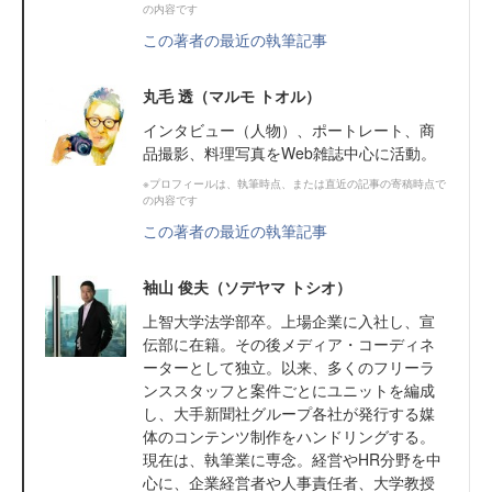
の内容です
この著者の最近の執筆記事
丸毛 透（マルモ トオル）
インタビュー（人物）、ポートレート、商
品撮影、料理写真をWeb雑誌中心に活動。
※プロフィールは、執筆時点、または直近の記事の寄稿時点で
の内容です
この著者の最近の執筆記事
袖山 俊夫（ソデヤマ トシオ）
上智大学法学部卒。上場企業に入社し、宣
伝部に在籍。その後メディア・コーディネ
ーターとして独立。以来、多くのフリーラ
ンススタッフと案件ごとにユニットを編成
し、大手新聞社グループ各社が発行する媒
体のコンテンツ制作をハンドリングする。
現在は、執筆業に専念。経営やHR分野を中
心に、企業経営者や人事責任者、大学教授