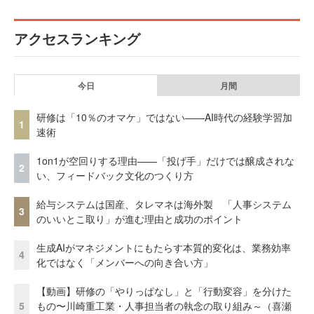
アクセスランキング
今日
月間
研修は「10％のオマケ」ではない——AI時代の経験学習加
1
速術
1on1が空回りする理由——「投げ手」だけでは醸成されな
2
い、フィードバック文化のつくり方
給与システムは国産、タレマネは海外製 「人事システム
3
のいいとこ取り」が進む理由と成功のポイント
生成AIがマネジメントにもたらす本質的変化は、業務効率
4
化ではなく「メンバーへの向き合い方」
【動画】研修の「やりっぱなし」と「行動変容」を分けた
5
もの〜川崎重工業・人事担当者の執念の取り組み～（喜瀬