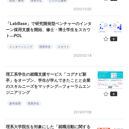
採用・雇用
理系学生
システム連携
2020/10/25
「LabBase」で研究開発型ベンチャーのインタ
ーン採用支援を開始、修士・博士学生をスカウ
ト―POL
0
インターンシップ
理系学生
スカウト
2020/02/18
理工系学生の就職支援サービス「コグナビ新
卒」をオープン、学生が学んできたことと企業
のスキルニーズをマッチング―フォーラムエン
ジニアリング
0
新卒採用
理系学生
2019/07/08
理系大学院生を対象にした「就職活動に関する