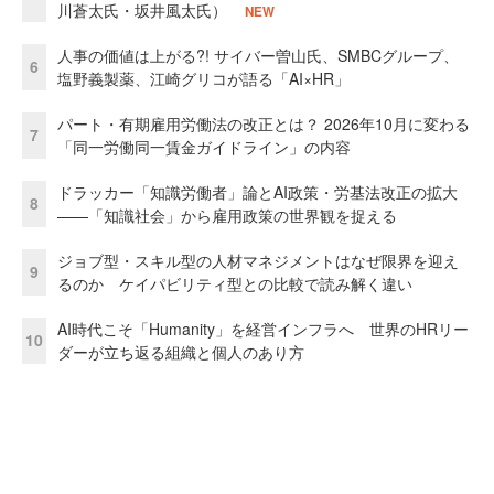
川蒼太氏・坂井風太氏）
NEW
人事の価値は上がる?! サイバー曽山氏、SMBCグループ、
6
塩野義製薬、江崎グリコが語る「AI×HR」
パート・有期雇用労働法の改正とは？ 2026年10月に変わる
7
「同一労働同一賃金ガイドライン」の内容
ドラッカー「知識労働者」論とAI政策・労基法改正の拡大
8
——「知識社会」から雇用政策の世界観を捉える
ジョブ型・スキル型の人材マネジメントはなぜ限界を迎え
9
るのか ケイパビリティ型との比較で読み解く違い
AI時代こそ「Humanity」を経営インフラへ 世界のHRリー
10
ダーが立ち返る組織と個人のあり方