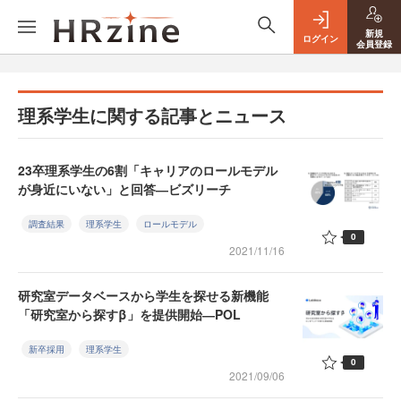
新規
ログイン
会員登録
理系学生に関する記事とニュース
23卒理系学生の6割「キャリアのロールモデル
が身近にいない」と回答―ビズリーチ
調査結果
理系学生
ロールモデル
0
2021/11/16
研究室データベースから学生を探せる新機能
「研究室から探すβ」を提供開始―POL
新卒採用
理系学生
0
2021/09/06