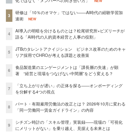
化ではなく「メンバーへの向き合い方」
NEW
研修は「10％のオマケ」ではない——AI時代の経験学習加
3
速術
NEW
AI導入の明暗を分けるものとは？松尾研究所×ビズリーチが
4
語る「AI時代の人的資本経営と人事の役割」
JTBのタレントアクイジション ビジネス改革のためのキャ
5
リア採用でCHROが考える課題と改善策
食品製造業のエンゲージメントは「課長層の失速」が顕
6
著 “経営と現場をつなげない中間層”をどう変える？
「立ち上がりが遅い」の正体を探る——オンボーディング
7
を分解する4つの視点
パート・有期雇用労働法の改正とは？ 2026年10月に変わる
8
「同一労働同一賃金ガイドライン」の内容
シチズン時計の「スキル管理」実装録——現場の「可視化
9
にメリットがない」を乗り越え、見据える未来とは