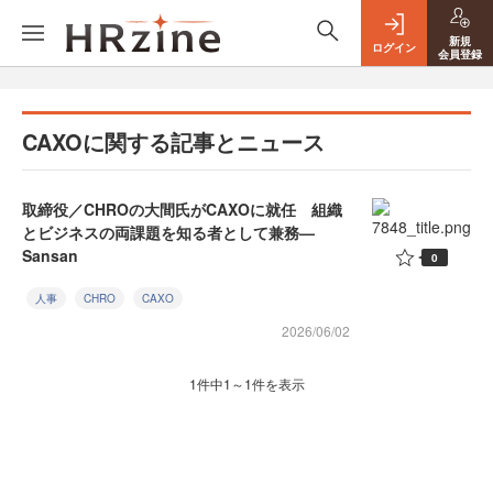
新規
ログイン
会員登録
CAXOに関する記事とニュース
取締役／CHROの大間氏がCAXOに就任 組織
とビジネスの両課題を知る者として兼務—
Sansan
0
人事
CHRO
CAXO
2026/06/02
1件中1～1件を表示